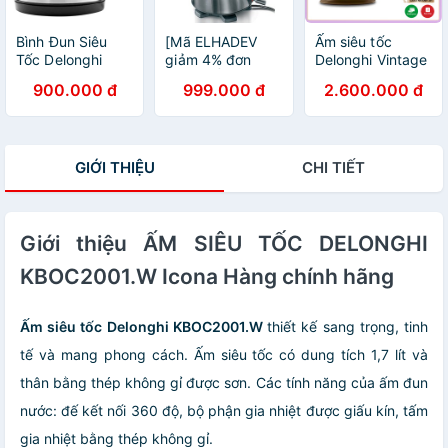
Bình Đun Siêu
[Mã ELHADEV
Ấm siêu tốc
Tốc Delonghi
giảm 4% đơn
Delonghi Vintage
KBLA2000 (1L)
300K] Ấm siêu
Retro nhiều màu
900.000 đ
999.000 đ
2.600.000 đ
tốc Delonghi
KBH-2001
Esclusivo - Hàng
nhập khẩu
GIỚI THIỆU
CHI TIẾT
Giới thiệu ẤM SIÊU TỐC DELONGHI
KBOC2001.W Icona Hàng chính hãng
Ấm siêu tốc Delonghi KBOC2001.W
thiết kế sang trọng, tinh
tế và mang phong cách. Ấm siêu tốc có dung tích 1,7 lít và
thân bằng thép không gỉ được sơn. Các tính năng của ấm đun
nước: đế kết nối 360 độ, bộ phận gia nhiệt được giấu kín, tấm
gia nhiệt bằng thép không gỉ.