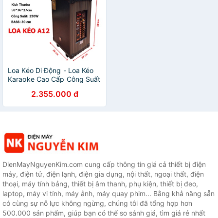
Loa Kéo Di Động - Loa Kéo
Karaoke Cao Cấp Công Suất
250W-500W A-12/ SKT 300
2.355.000 đ
Siêu Bass 30cm( 3 Tấc) -
TopLink
DienMayNguyenKim.com cung cấp thông tin giá cả thiết bị điện
máy, điện tử, điện lạnh, điện gia dụng, nội thất, ngoại thất, điện
thoại, máy tính bảng, thiết bị âm thanh, phụ kiện, thiết bị đeo,
laptop, máy vi tính, máy ảnh, máy quay phim... Bằng khả năng sẵn
có cùng sự nỗ lực không ngừng, chúng tôi đã tổng hợp hơn
500.000 sản phẩm, giúp bạn có thể so sánh giá, tìm giá rẻ nhất