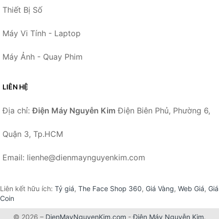
Thiết Bị Số
Máy Vi Tính - Laptop
Máy Ảnh - Quay Phim
LIÊN HỆ
Địa chỉ:
Điện Máy Nguyễn Kim
Điện Biên Phủ, Phường 6,
Quận 3, Tp.HCM
Email: lienhe@dienmaynguyenkim.com
Liên kết hữu ích:
Tỷ giá
,
The Face Shop 360
,
Giá Vàng
,
Web Giá
,
Giá
Coin
© 2026 –
DienMayNguyenKim.com
-
Điện Máy Nguyễn Kim
.