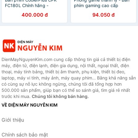
FC180L Chính hãng -
phím gaming cao cấp
Chuyên game- Full led -
CoolerPlus hoạt động tốt
400.000 đ
94.050 đ
Chống nước toàn phần -
GIAO NGẪU NHIÊN
Cổng Usb
DienMayNguyenKim.com cung cấp thông tin giá cả thiết bị điện
máy, điện tử, điện lạnh, điện gia dụng, nội thất, ngoại thất, điện
thoại, máy tính bảng, thiết bị âm thanh, phụ kiện, thiết bị đeo,
laptop, máy vi tính, máy ảnh, máy quay phim... Bằng khả năng sẵn
có cùng sự nỗ lực không ngừng, chúng tôi đã tổng hợp hơn
500.000 sản phẩm, giúp bạn có thể so sánh giá, tìm giá rẻ nhất
trước khi mua.
Chúng tôi không bán hàng.
VỀ ĐIỆN MÁY NGUYỄN KIM
Giới thiệu
Chính sách bảo mật