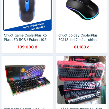
Chuột game CoolerPlus X5
chuột có dây CoolerPlus
Plus LED RGB / Fulen L102 -
FC112-led 7 màu- chính
Chính hãng
hãng Bạch Đằng phân phối
109.000 đ
81.180 đ
Bàn phím CoolerPlus CPK
Phòng game thanh lý - Bàn