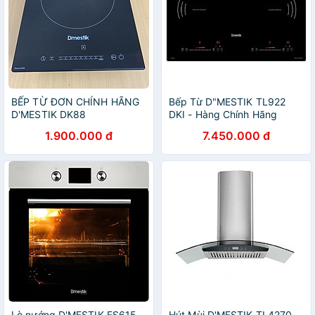
BẾP TỪ ĐƠN CHÍNH HÃNG
Bếp Từ D"MESTIK TL922
D'MESTIK DK88
DKI - Hàng Chính Hãng
1.900.000 đ
7.450.000 đ
Lò nướng D'MESTIK ES615
Hút Mùi D'MESTIK TL4270