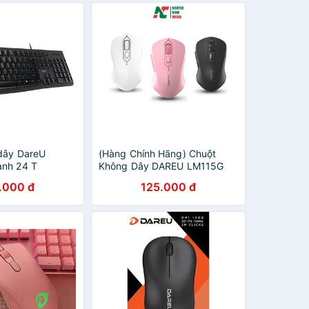
dây DareU
(Hàng Chính Hãng) Chuột
ành 24 T
Không Dây DAREU LM115G
Pink (Màu Hồng) - Bảo hành
.000 đ
125.000 đ
24 tháng