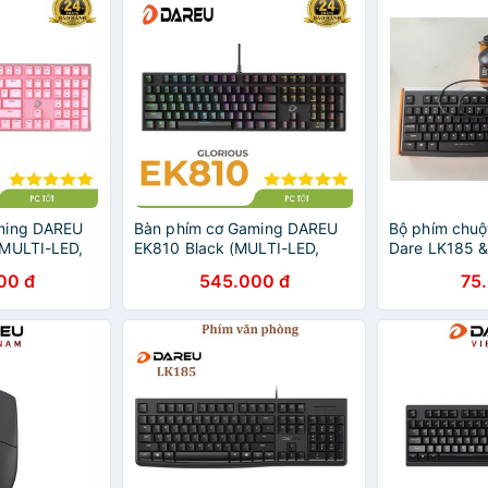
ming DAREU
Bàn phím cơ Gaming DAREU
Bộ phím chuộ
(MULTI-LED,
EK810 Black (MULTI-LED,
Dare LK185 &
 D switch) -
Blue/ Brown/ Red D switch) -
hãng
00 đ
545.000 đ
75
Bảo hành 24 tháng