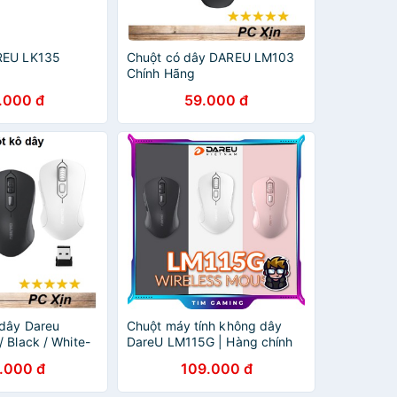
REU LK135
Chuột có dây DAREU LM103
)
Chính Hãng
.000 đ
59.000 đ
dây Dareu
Chuột máy tính không dây
 Black / White-
DareU LM115G | Hàng chính
ng
hãng bảo hành 24 tháng lỗi 1
.000 đ
109.000 đ
đổi 1