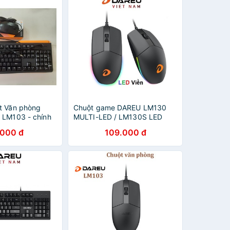
t Văn phòng
Chuột game DAREU LM130
 LM103 - chính
MULTI-LED / LM130S LED
Viền RGB
.000 đ
109.000 đ