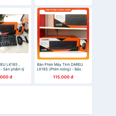
REU LK185 ,
Bàn Phím Máy Tính DAREU
- Sản phẩm lý
LK185 (Phím mỏng) - Bảo
n phòng - Bảo
Hành Mai Hoàng
.000 đ
115.000 đ
ãng 24 tháng