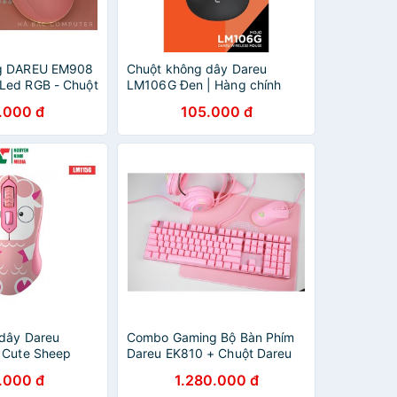
g DAREU EM908
Chuột không dây Dareu
Led RGB - Chuột
LM106G Đen | Hàng chính
 Màu Hồng hàng
hãng bảo hành 24 tháng lỗi 1
.000 đ
105.000 đ
đổi 1
dây Dareu
Combo Gaming Bộ Bàn Phím
 Cute Sheep
Dareu EK810 + Chuột Dareu
 Hàng Chính
EM908 + Tai Nghe Dareu
.000 đ
1.280.000 đ
EH469 + Bàn Di Dareu