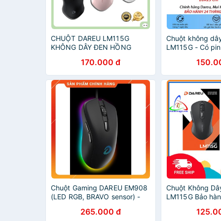
CHUỘT DAREU LM115G
Chuột không dâ
KHÔNG DÂY ĐEN HỒNG
LM115G - Có pin
cực kute - Chín
170.000 đ
150.0
24 tháng
Chuột Gaming DAREU EM908
Chuột Không D
(LED RGB, BRAVO sensor) -
LM115G Bảo hàn
Bảo Hành Mai Hoàng
Mai Hoàng
265.000 đ
125.0