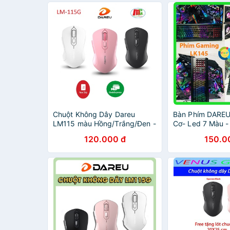
Chuột Không Dây Dareu
Bàn Phím DAREU
LM115 màu Hồng/Trắng/Đen -
Cơ- Led 7 Màu -
Hàng Chính Hãng Bảo Hành
Sử Dụng
120.000 đ
150.0
24 Tháng