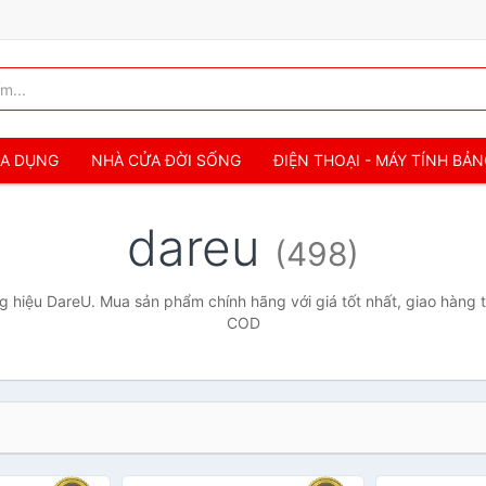
IA DỤNG
NHÀ CỬA ĐỜI SỐNG
ĐIỆN THOẠI - MÁY TÍNH BẢ
dareu
(498)
 hiệu DareU. Mua sản phẩm chính hãng với giá tốt nhất, giao hàng t
COD