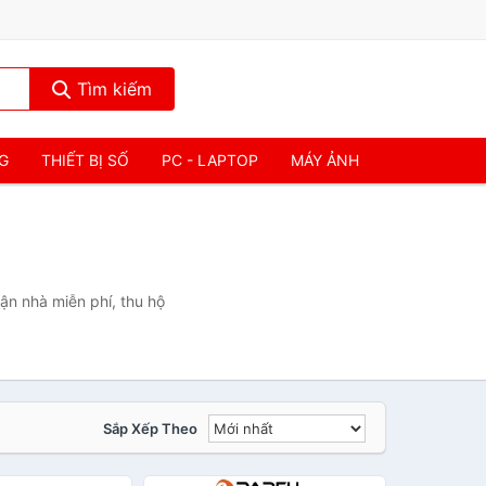
Tìm kiếm
NG
THIẾT BỊ SỐ
PC - LAPTOP
MÁY ẢNH
ận nhà miễn phí, thu hộ
Sắp Xếp Theo