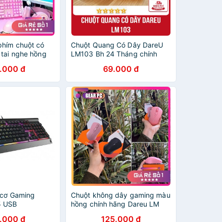
hím chuột có
Chuột Quang Có Dây DareU
 tai nghe hồng
LM103 Bh 24 Tháng chính
- TẶNG KÈM BÀN
hãng
.000 đ
69.000 đ
80 - Máy Tính
 cơ Gaming
Chuột không dây gaming màu
5 USB
hồng chính hãng Dareu LM
115g siêu bền - BH 24 tháng -
.000 đ
125.000 đ
Máy Tính Báo Hồng