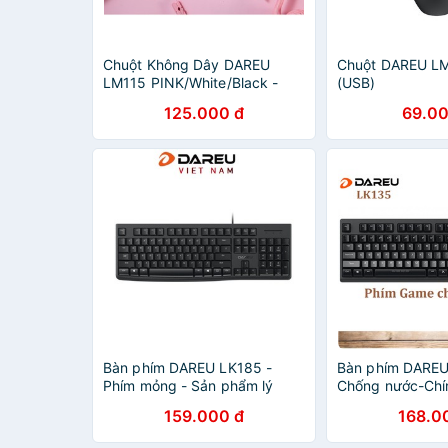
Chuột Không Dây DAREU
Chuột DAREU LM
LM115 PINK/White/Black -
(USB)
Chuột Máy Tính Màu Hồng Dễ
125.000 đ
69.00
Thương
Bàn phím DAREU LK185 -
Bàn phím DARE
Phím mỏng - Sản phẩm lý
Chống nước-Chí
tưởng cho văn phòng
Hoàng PP
159.000 đ
168.0