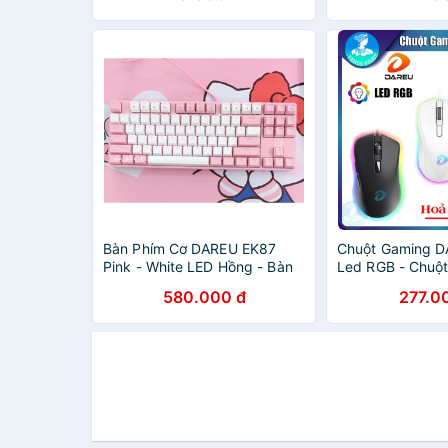
Bàn Phím Cơ DAREU EK87
Chuột Gaming 
Pink - White LED Hồng - Bàn
Led RGB - Chuộ
Phím Gaming Màu Hồng ( Nhỏ
Dây Màu Hồng M
580.000 đ
277.0
Gọn Không Bàn Phím Phụ )
Màu Đen Hàng C