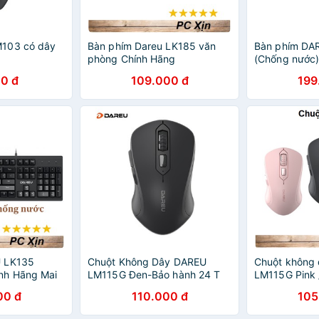
103 có dây
Bàn phím Dareu LK185 văn
Bàn phím DA
phòng Chính Hãng
(Chống nước
0 đ
109.000 đ
199
U LK135
Chuột Không Dây DAREU
Chuột không 
nh Hãng Mai
LM115G Đen-Bảo hành 24 T
LM115G Pink /
Có nút trợ nă
00 đ
110.000 đ
105