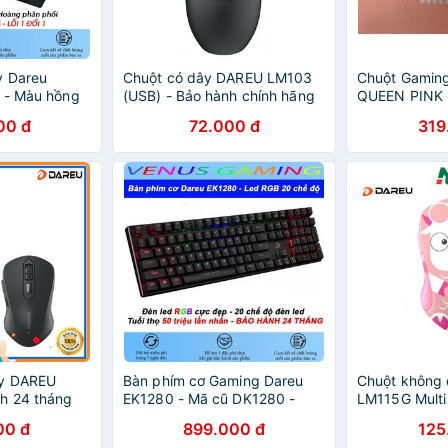
y Dareu
Chuột có dây DAREU LM103
Chuột Gamin
 - Màu hồng
(USB) - Bảo hành chính hãng
QUEEN PINK 
h hãng - BH
24 tháng
Game Có Dây
00 đ
72.000 đ
319
Chính Hãng
ây DAREU
Bàn phím cơ Gaming Dareu
Chuột không 
h 24 tháng
EK1280 - Mã cũ DK1280 -
LM115G Multi
Đèn led RGB 20 chế độ - Bảo
(Màu Hồng) -
00 đ
899.000 đ
125
hành 24 tháng - Cam kết lỗi 1
Hãng