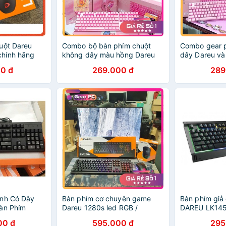
uột Dareu
Combo bộ bàn phím chuột
Combo gear p
hính hãng
không dây màu hồng Dareu
dây Dareu và
kèm Tai nghe gaming hồng
Chính Hãng 
0 đ
269.000 đ
289
Chính Hãng - TẶNG BÀN DI
DI HỒNG 30x
HỒNG 30x80
Báo Hồng
ính Có Dây
Bàn phím cơ chuyên game
Bàn phím giả
àn Phím
Dareu 1280s led RGB /
DAREU LK14
keycap Blue Switch - Sản
00 đ
595.000 đ
295
phẩm chính hãng Dareu- Máy