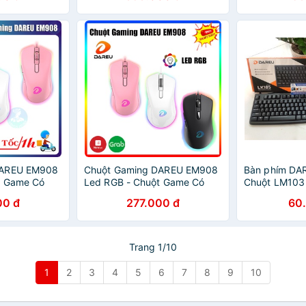
Tính Báo Hồng
DAREU EM908
Chuột Gaming DAREU EM908
Bàn phím DA
t Game Có
Led RGB - Chuột Game Có
Chuột LM103 
àu Trắng
Dây Màu Hồng Màu Trắng
tưởng cho vă
00 đ
277.000 đ
60
hính Hãng
Màu Đen Hàng Chính Hãng
hành Chính h
Trang 1/10
1
2
3
4
5
6
7
8
9
10