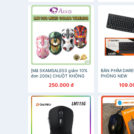
[Mã SKAMSALE03 giảm 10%
BÀN PHÍM DARE
đơn 200k] CHUỘT KHÔNG
PHÒNG NEW
DÂY DAREU LM115G MULTI
250.000 đ
109.0
COLOR CUTE