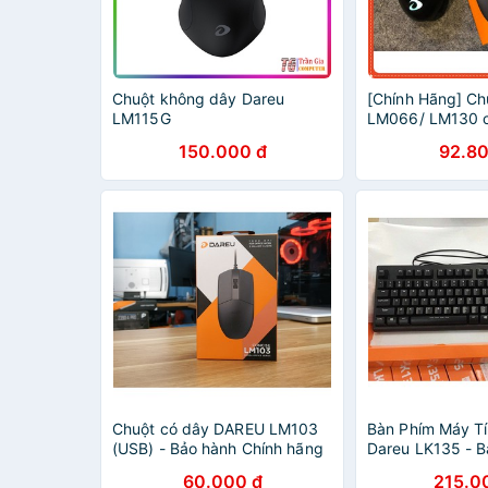
Chuột không dây Dareu
[Chính Hãng] Ch
LM115G
LM066/ LM130 c
150.000 đ
92.80
Chuột có dây DAREU LM103
Bàn Phím Máy T
(USB) - Bảo hành Chính hãng
Dareu LK135 - B
12 tháng
Chống Nước
60.000 đ
215.0