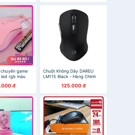
EPS101 Màu Hồng
y chuyên game
Chuột Không Dây DAREU
 led rgb màu
LM115 Black - Hàng Chính
nh hãng 24
Hãng
.000 đ
125.000 đ
Tính Báo Hồng