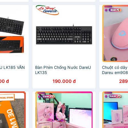
đổi 1
U LK185 VĂN
Bàn Phím Chống Nước DareU
Chuột có dâ
LK135
Dareu em908
hồng- BH Chí
00 đ
190.000 đ
289
tháng - Máy 