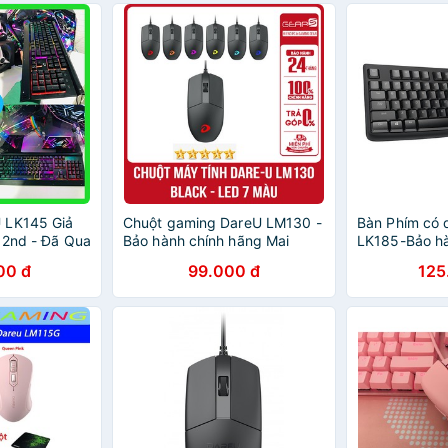
 LK145 Giả
Chuột gaming DareU LM130 -
Bàn Phím có 
 2nd - Đã Qua
Bảo hành chính hãng Mai
LK185-Bảo h
hoàng toàn quốc 24 Tháng
00 đ
99.000 đ
125