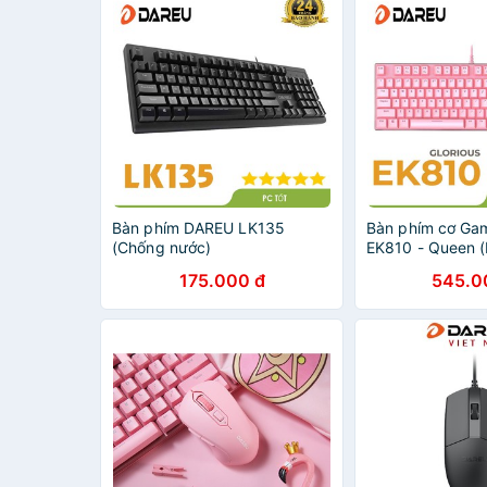
Bàn phím DAREU LK135
Bàn phím cơ Ga
(Chống nước)
EK810 - Queen 
Blue/ Brown/ Red
175.000 đ
545.0
EK810 Pink