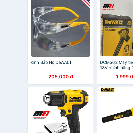
Kính Bảo Hộ DeWALT
DCM562 Máy thổi
18V chính hãng 
205.000 đ
1.999.