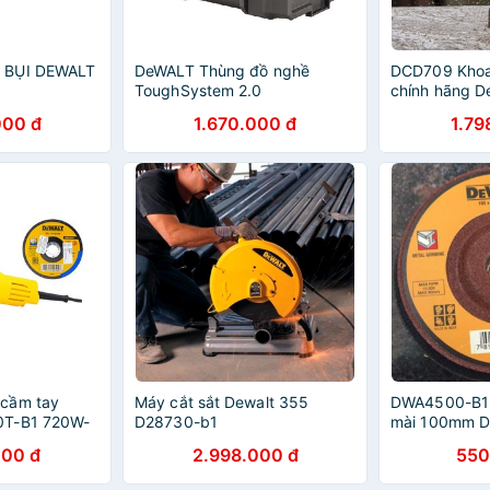
 BỤI DEWALT
DeWALT Thùng đồ nghề
DCD709 Khoa
ToughSystem 2.0
chính hãng D
DWST83342-1
ngắn)
000 đ
1.670.000 đ
1.79
cầm tay
Máy cắt sắt Dewalt 355
DWA4500-B1 
0T-B1 720W-
D28730-b1
mài 100mm D
 inox Dewalt
000 đ
2.998.000 đ
550
 x 1.2 x