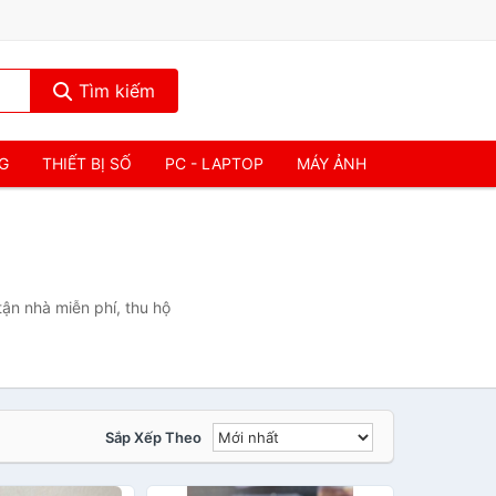
Tìm kiếm
NG
THIẾT BỊ SỐ
PC - LAPTOP
MÁY ẢNH
ận nhà miễn phí, thu hộ
Sắp Xếp Theo