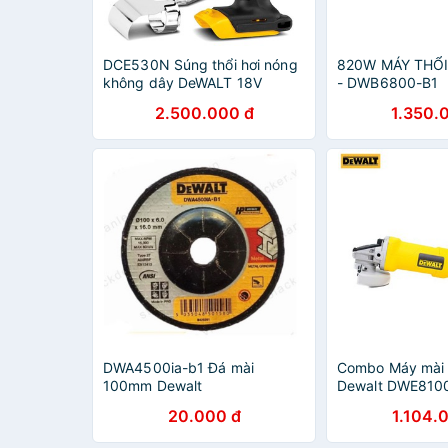
DCE530N Súng thổi hơi nóng
820W MÁY THỔI
không dây DeWALT 18V
- DWB6800-B1
2.500.000 đ
1.350.
DWA4500ia-b1 Đá mài
Combo Máy mài 
100mm Dewalt
Dewalt DWE810
100mm và Đá cắt
20.000 đ
1.104.
DWA8060-B1 100
16mm T1