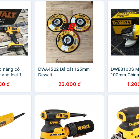
c năng có
DWA4522 Đá cắt 125mm
DWE8100S Má
àng loại 1
Dewalt
100mm Chính
(Công Tắc Tr
00 đ
23.000 đ
1.20