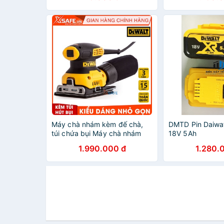
Máy chà nhám kèm đế chà,
DMTD Pin Daiwat
túi chứa bụi Máy chà nhám
18V 5Ah
cầm tay DeWalt đa cấp tốc độ
1.990.000 đ
1.280.
cơ chế tự động hút bụi, vỏ
máy cách điện