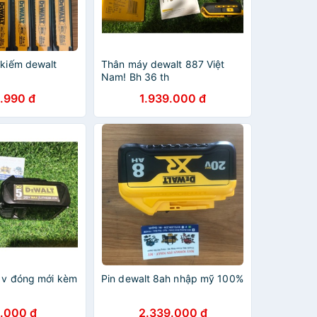
 kiếm dewalt
Thân máy dewalt 887 Việt
Nam! Bh 36 th
.990 đ
1.939.000 đ
8 v đóng mới kèm
Pin dewalt 8ah nhập mỹ 100%
.000 đ
2.339.000 đ