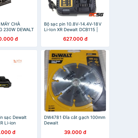
 MÁY CHÀ
Bộ sạc pin 10.8V-14.4V-18V
G 230W DEWALT
Li-Ion XR Dewalt DCB115 |
1
DCSG
0.000 đ
627.000 đ
n sạc Dewalt
DW4781 Đĩa cắt gạch 100mm
R Li-ion
Dewalt
.000 đ
39.000 đ