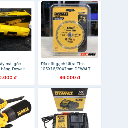
y mài góc
Đĩa cắt gạch Ultra Thin
 hãng Dewalt
105X16/20X7mm DEWALT
ượt)
DW4724UT-B1
0.000 đ
96.000 đ