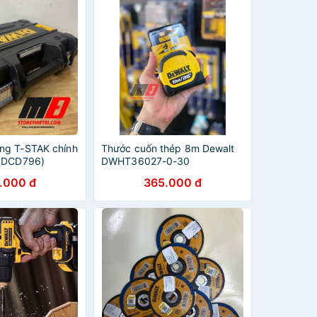
ng T-STAK chính
Thước cuốn thép 8m Dewalt
 (DCD796)
DWHT36027-0-30
.000 đ
365.000 đ