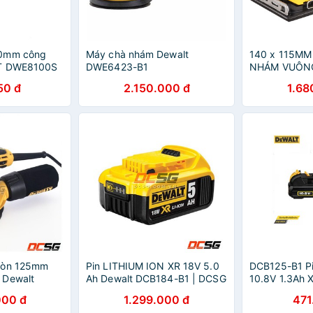
00mm công
Máy chà nhám Dewalt
140 x 115MM
LT DWE8100S
DWE6423-B1
NHÁM VUÔN
WE8100S-B1
- DWE6411-B
50 đ
2.150.000 đ
1.68
ròn 125mm
Pin LITHIUM ION XR 18V 5.0
DCB125-B1 Pi
 Dewalt
Ah Dewalt DCB184-B1 | DCSG
10.8V 1.3Ah X
000 đ
1.299.000 đ
471