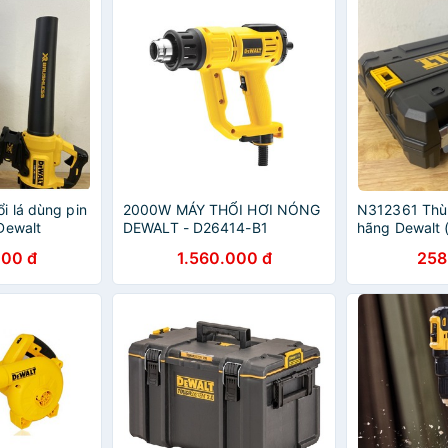
 lá dùng pin
2000W MÁY THỔI HƠI NÓNG
N312361 Thù
Dewalt
DEWALT - D26414-B1
hãng Dewalt
000 đ
1.560.000 đ
258