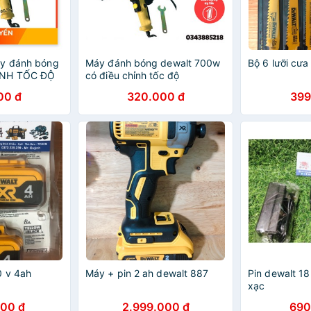
áy đánh bóng
Máy đánh bóng dewalt 700w
Bộ 6 lưỡi cưa
ỈNH TỐC ĐỘ
có điều chỉnh tốc độ
00 đ
320.000 đ
399
0 v 4ah
Máy + pin 2 ah dewalt 887
Pin dewalt 1
xạc
000 đ
2.999.000 đ
690