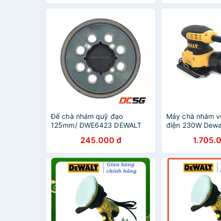
Đế chà nhám quỹ đạo
Máy chà nhám v
125mm/ DWE6423 DEWALT
điện 230W Dewa
N329079
B1
245.000 đ
1.705.