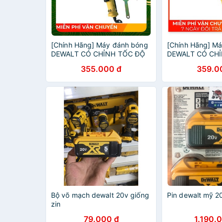
[Chính Hãng] Máy đánh bóng
[Chính Hãng] M
DEWALT CÓ CHỈNH TỐC ĐỘ
DEWALT CÓ CH
355.000 đ
359.0
Bộ võ mạch dewalt 20v giống
Pin dewalt mỹ 2
zin
79.000 đ
1.190.