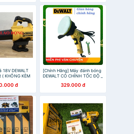
 lá 18V DEWALT
[Chính Hãng] Máy đánh bóng
 ( KHÔNG KÈM
DEWALT CÓ CHỈNH TỐC ĐỘ _
Nhật Việt official
0.000 đ
329.000 đ