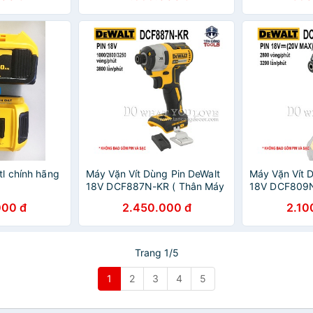
l chính hãng
Máy Vặn Vít Dùng Pin DeWalt
Máy Vặn Vít 
18V DCF887N-KR ( Thân Máy
18V DCF809N
)
)
000 đ
2.450.000 đ
2.10
Trang 1/5
1
2
3
4
5