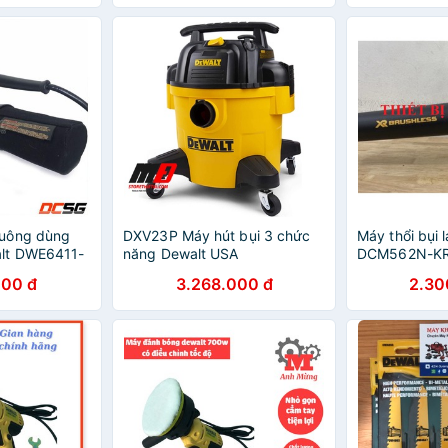
uông dùng
DXV23P Máy hút bụi 3 chức
Máy thổi bụi
lt DWE6411-
năng Dewalt USA
DCM562N-KR
PIN VÀ SẠC)
000 đ
3.268.000 đ
2.30