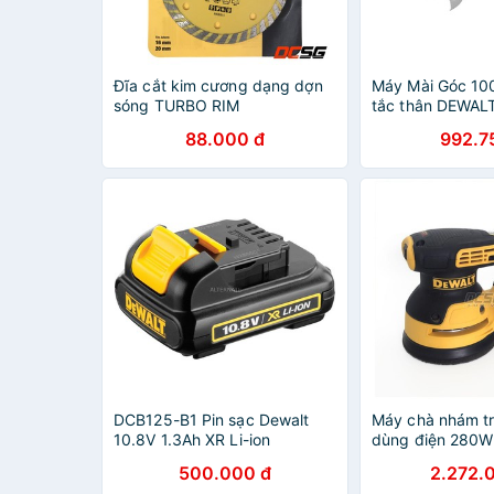
Đĩa cắt kim cương dạng dợn
Máy Mài Góc 1
sóng TURBO RIM
tắc thân DEWA
105x16/20mm DEWALT
- Chính Hãng D
88.000 đ
992.7
DW4724-B1
DCB125-B1 Pin sạc Dewalt
Máy chà nhám t
10.8V 1.3Ah XR Li-ion
dùng điện 280W
DWE6423-B1
500.000 đ
2.272.