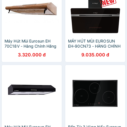
Máy Hút Mùi Eurosun EH
MÁY HÚT MÙI EUROSUN
70C18V - Hàng Chính Hãng
EH-90CN73 - HÀNG CHÍNH
HÃNG
3.320.000 đ
9.035.000 đ
Máy Hút Mùi Eurosun EH-
Bếp Từ 3 Vùng Nấu Eurosun