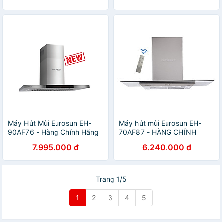
Máy Hút Mùi Eurosun EH-
Máy hút mùi Eurosun EH-
90AF76 - Hàng Chính Hãng
70AF87 - HÀNG CHÍNH
HÃNG
7.995.000 đ
6.240.000 đ
Trang 1/5
1
2
3
4
5