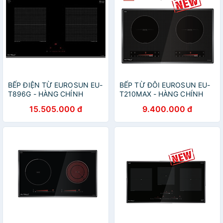
BẾP ĐIỆN TỪ EUROSUN EU-
BẾP TỪ ĐÔI EUROSUN EU-
T896G - HÀNG CHÍNH
T210MAX - HÀNG CHÍNH
HÃNG
HÃNG
15.505.000 đ
9.400.000 đ