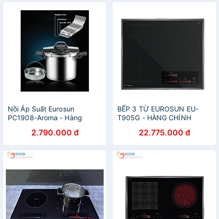
Nồi Áp Suất Eurosun
BẾP 3 TỪ EUROSUN EU-
PC1908-Aroma - Hàng
T905G - HÀNG CHÍNH
Chính Hãng
HÃNG
2.790.000 đ
22.775.000 đ