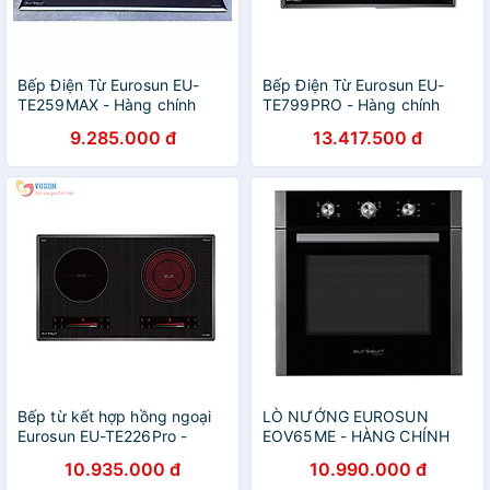
Bếp Điện Từ Eurosun EU-
Bếp Điện Từ Eurosun EU-
TE259MAX - Hàng chính
TE799PRO - Hàng chính
hãng
hãng
9.285.000 đ
13.417.500 đ
Bếp từ kết hợp hồng ngoại
LÒ NƯỚNG EUROSUN
Eurosun EU-TE226Pro -
EOV65ME - HÀNG CHÍNH
Hàng chính hãng
HÃNG
10.935.000 đ
10.990.000 đ