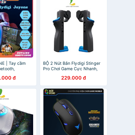
NE | Tay cầm
BỘ 2 Nút Bắn Flydigi Stinger
etooth,
Pro Chơi Game Cực Nhanh,
điện thoại, ipad
Chuẩn Xác Cho Game PUBG,
.000 đ
229.000 đ
ên quân, pubg
ROS, Free Fire, BH 12 Tháng