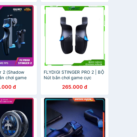
er 2 (Shadow
FLYDIGI STINGER PRO 2 | BỘ
bắn chơi game
Nút bắn chơi game cực
nhanh, chuẩn xác cho game
.000 đ
265.000 đ
PUBG, ROS,