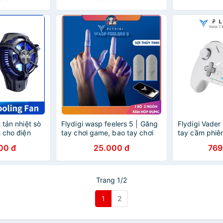
 tản nhiệt sò
Flydigi wasp feelers 5 | Găng
Flydigi Vade
h cho điện
tay chơi game, bao tay chơi
tay cầm phiên
h bảng ipad
game pubg ff chống mồ hôi
Online 4 Ste
00 đ
25.000 đ
769
tay siêu nhạy giá rẻ 2 ngón
Only
Trang 1/2
1
2