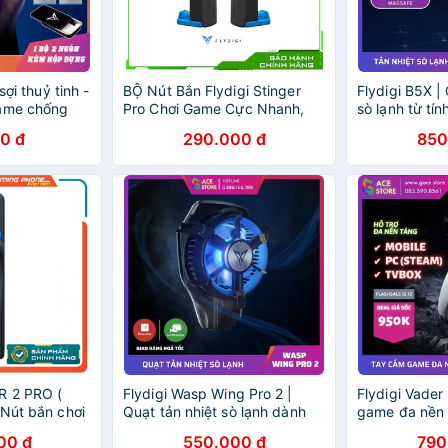
sợi thuỷ tinh -
BỘ Nút Bắn Flydigi Stinger
Flydigi B5X |
game chống
Pro Chơi Game Cực Nhanh,
sò lạnh từ tí
tay chơi game
Chuẩn Xác Cho Game PUBG,
thoại và máy 
0 đ
290.000 đ
850
y giá rẻ 2
ROS, Free Fire
R 2 PRO (
Flydigi Wasp Wing Pro 2 |
Flydigi Vader
 Nút bắn chơi
Quạt tản nhiệt sò lạnh dành
game đa nền 
, chuẩn xác
cho điện thoại, siêu lạnh âm
IOS / PC / St
00 đ
550.000 đ
790
 ROS,
tới -3 độ C