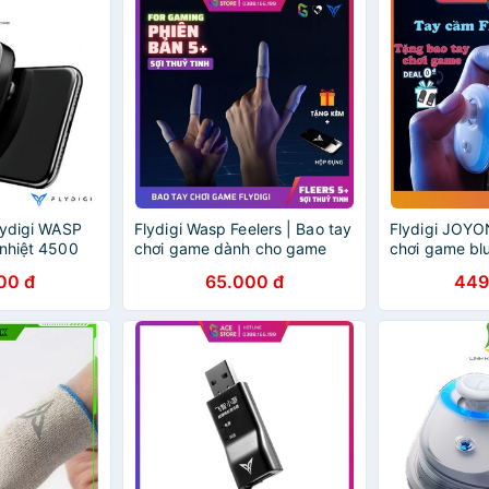
lydigi WASP
Flydigi Wasp Feelers | Bao tay
Flydigi JOYO
 nhiệt 4500
chơi game dành cho game
chơi game blu
n LED RGB
cho PUBG mobile, Liên Quân,
gamepad cho 
00 đ
65.000 đ
449
Tốc Chiến, CODM
chơi game li