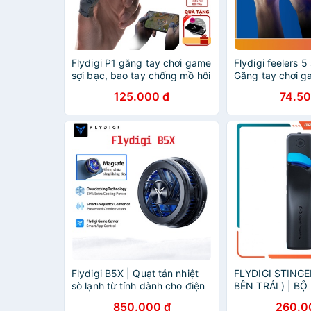
Flydigi P1 găng tay chơi game
Flydigi feelers 5 
sợi bạc, bao tay chống mồ hôi
Găng tay chơi 
chơi game liên quân, pubg,
mồ hôi tay, bao 
125.000 đ
74.50
cod
pubg ff siêu nhạ
ngón
Flydigi B5X | Quạt tản nhiệt
FLYDIGI STINGE
sò lạnh từ tính dành cho điện
BÊN TRÁI ) | BỘ
thoại và máy tính bảng ipad
game cực nhanh
850.000 đ
260.0
cho game PUBG,