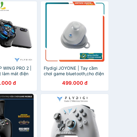
P WING PRO 2 |
Flydigi JOYONE | Tay cầm
t làm mát điện
chơi game bluetooth,cho điện
 lạnh, làm mát
thoại, ipad chơi game liên
.000 đ
499.000 đ
ống suất 10W
quân, pubg, phiên bản mới
cao cấp nhất