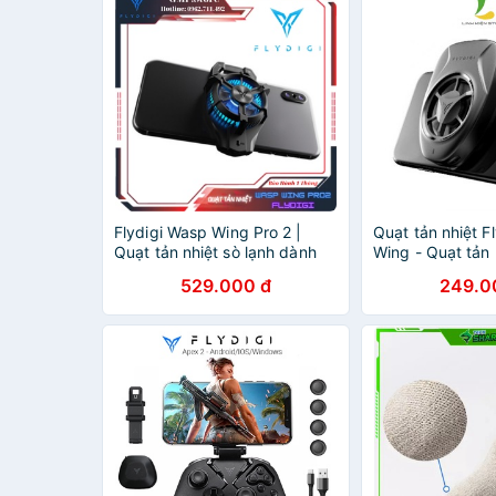
Flydigi Wasp Wing Pro 2 |
Quạt tản nhiệt F
Quạt tản nhiệt sò lạnh dành
Wing - Quạt tản
cho điện thoại, siêu lạnh âm
vòng/phút - Đè
529.000 đ
249.0
tới -3 độ C
siêu ngầu