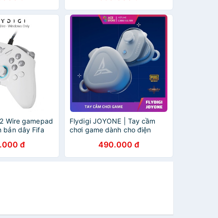
r 2 Wire gamepad
Flydigi JOYONE | Tay cầm
 bản dây Fifa
chơi game dành cho điện
am - Windows
thoại và máy tính bảng (ipad)
.000 đ
490.000 đ