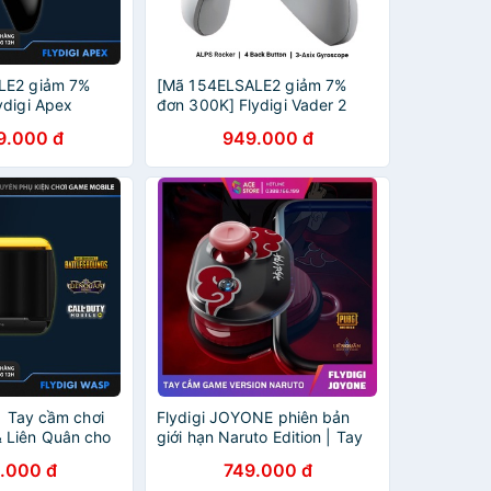
LE2 giảm 7%
[Mã 154ELSALE2 giảm 7%
ydigi Apex
đơn 300K] Flydigi Vader 2
y cầm chơi game
phiên bản Wireless không dây
9.000 đ
949.000 đ
roid và PC
2.4Ghz - Android/Windows/TV
Box/Steam
| Tay cầm chơi
Flydigi JOYONE phiên bản
 Liên Quân cho
giới hạn Naruto Edition | Tay
id
cầm chơi game dành cho điện
.000 đ
749.000 đ
thoại và máy tính bảng (ipad)