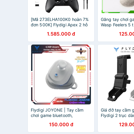
[Mã 273ELHA100K0 hoàn 7%
Găng tay chơi g
đơn 500K] Flydigi Apex 2 hỗ
Wasp Feelers 5 t
trợ đa nền tảng Tay cầm chơi
Chơi game PUBG,
1.585.000 đ
125.0
game không dây - Phiên bản
chống mồ hôi, c
2021
không xù vải
Flydigi JOYONE | Tay cầm
Giá đỡ tay cầm
chơi game bluetooth,
Flydigi 2 trục d
gamepad cho điện thoại, ipad
2, Vader 2
150.000 đ
129.0
chơi game liên quân, pubg (
Chính Hãng )