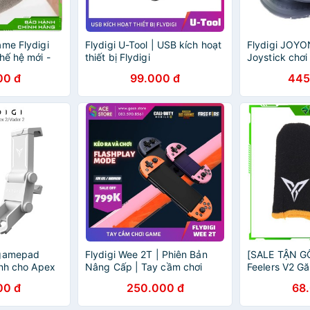
ame Flydigi
Flydigi U-Tool | USB kích hoạt
Flydigi JOYO
hế hệ mới -
thiết bị Flydigi
Joystick chơi
 Liên minh,
bluetooth, g
00 đ
99.000 đ
445
ực nhạy,
thoại, ipad c
quân, pubg
 gamepad
Flydigi Wee 2T | Phiên Bản
[SALE TẬN GỐ
ành cho Apex
Nâng Cấp | Tay cầm chơi
Feelers V2 Gă
game PUBG và LIÊN QUÂN
game PUBG, L
00 đ
250.000 đ
68
cho iOS và Android
chống mồ hôi