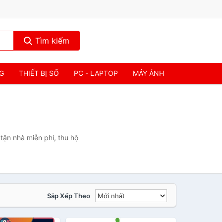
Tìm kiếm
NG
THIẾT BỊ SỐ
PC - LAPTOP
MÁY ẢNH
tận nhà miễn phí, thu hộ
Sắp Xếp Theo