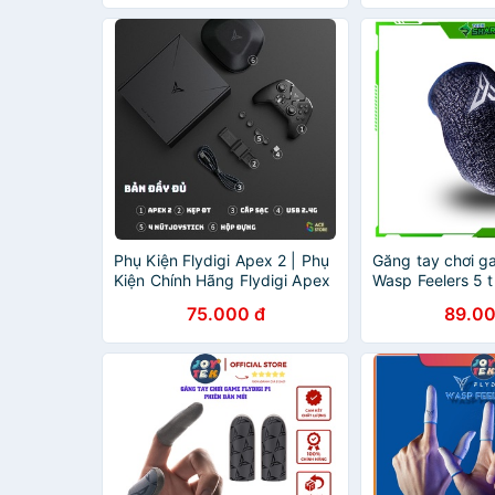
Phụ Kiện Flydigi Apex 2 | Phụ
Găng tay chơi g
Kiện Chính Hãng Flydigi Apex
Wasp Feelers 5 
2 (Hộp Đựng, Usb Wireless
không xù vải ,(
75.000 đ
89.00
2.4Ghz, Nút Joystick)