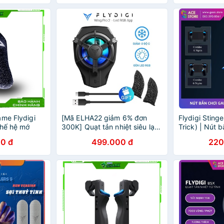
ame Flydigi
[Mã ELHA22 giảm 6% đơn
Flydigi Sting
thế hệ mớ
300K] Quạt tản nhiệt siêu lạnh
Trick) | Nút 
 Không Hộp)
cao cấp Flydigi Wasp Wing
FPS
0 đ
499.000 đ
220
Pro 2 Phone Back Clip Cooler
chính hãng