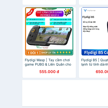
Flydigi Wasp | Tay cầm chơi
Flydigi B5 | Quạt
game PUBG & Liên Quân cho
lạnh từ tính dàn
iOS và Android
thoại và máy tín
555.000 đ
650.0