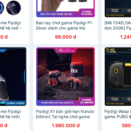
ame Flydigi
Bao tay chơi game Flydigi P1
[Mã 154ELSA
hế hệ mới -
Sliver dành cho game thủ
đơn 300K] Fl
 Liên minh,
chuyên nghiệp
Octopus | Ta
0 đ
99.000 đ
1.24
ực nhạy,
cho IOS, And
ame Flydigi
Flydigi X1 bản giới hạn Naruto
Flydigi Wasp 
hế hệ mới(
Edition| Tai nghe chơi game
game PUBG &
không dây true wireless
iOS và Andro
0 đ
1.990.000 đ
580