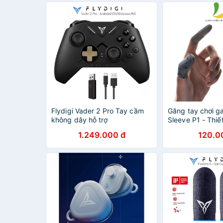
Flydigi Vader 2 Pro Tay cầm
Găng tay chơi g
không dây hỗ trợ
Sleeve P1 - Thiế
Android/IOS/NS/PC
học co dãn 3 chi
1.249.000 đ
120.0
có thể giặt lại nh