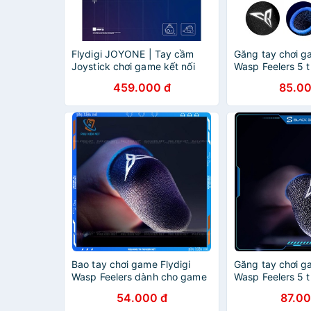
Flydigi JOYONE | Tay cầm
Găng tay chơi g
Joystick chơi game kết nối
Wasp Feelers 5 t
bluetooth, gamepad cho điện
Chơi game PUBG,
459.000 đ
85.00
thoại, ipad chơi game liên
chống mồ hôi, c
quân, pubg
không xù vải
Bao tay chơi game Flydigi
Găng tay chơi g
Wasp Feelers dành cho game
Wasp Feelers 5 t
cho PUBG mobile, Liên Quân,
Không Hộp)
54.000 đ
87.00
Tốc Chiến, CODM