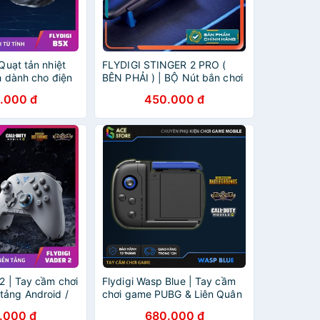
 Quạt tản nhiệt
FLYDIGI STINGER 2 PRO (
nh dành cho điện
BÊN PHẢI ) | BỘ Nút bắn chơi
tính bảng ipad
game cực nhanh, chuẩn xác
.000 đ
450.000 đ
cho game PUBG, ROS,
 2 | Tay cầm chơi
Flydigi Wasp Blue | Tay cầm
tảng Android /
chơi game PUBG & Liên Quân
eam / Tivibox
dành cho iOS và Android
.000 đ
680.000 đ