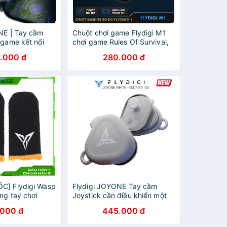
NE | Tay cầm
Chuột chơi game Flydigi M1
 game kết nối
chơi game Rules Of Survival,
amepad cho điện
PUBG, Survival Heroes
.000 đ
280.000 đ
hơi game liên
C] Flydigi Wasp
Flydigi JOYONE Tay cầm
ng tay chơi
Joystick cần điều khiển một
iên quân,
bên PUBG Tốc Chiến - Hỗ trợ
.000 đ
445.000 đ
, Siêu Nhạy
Android IOS tùy chọn phiên
bản