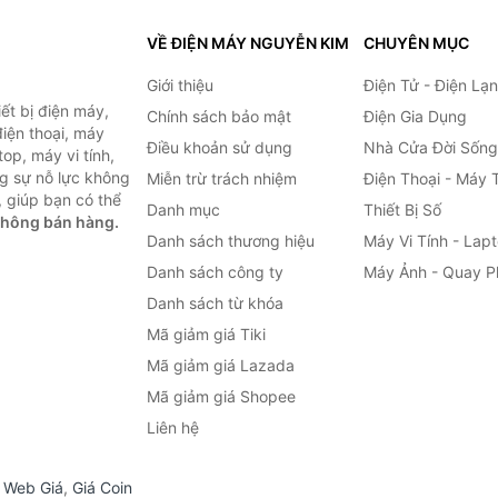
VỀ ĐIỆN MÁY NGUYỄN KIM
CHUYÊN MỤC
Giới thiệu
Điện Tử - Điện Lạ
ết bị điện máy,
Chính sách bảo mật
Điện Gia Dụng
 điện thoại, máy
Điều khoản sử dụng
Nhà Cửa Đời Sống
top, máy vi tính,
g sự nỗ lực không
Miễn trừ trách nhiệm
Điện Thoại - Máy 
 giúp bạn có thể
Danh mục
Thiết Bị Số
không bán hàng.
Danh sách thương hiệu
Máy Vi Tính - Lap
Danh sách công ty
Máy Ảnh - Quay P
Danh sách từ khóa
Mã giảm giá Tiki
Mã giảm giá Lazada
Mã giảm giá Shopee
Liên hệ
,
Web Giá
,
Giá Coin