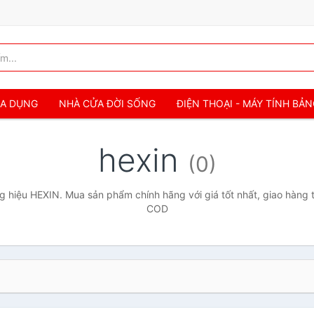
IA DỤNG
NHÀ CỬA ĐỜI SỐNG
ĐIỆN THOẠI - MÁY TÍNH BẢ
hexin
(0)
 hiệu HEXIN. Mua sản phẩm chính hãng với giá tốt nhất, giao hàng t
COD