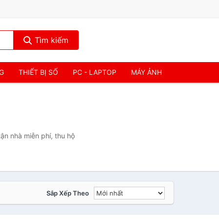
Tìm kiếm
NG
THIẾT BỊ SỐ
PC - LAPTOP
MÁY ẢNH
ận nhà miễn phí, thu hộ
Sắp Xếp Theo