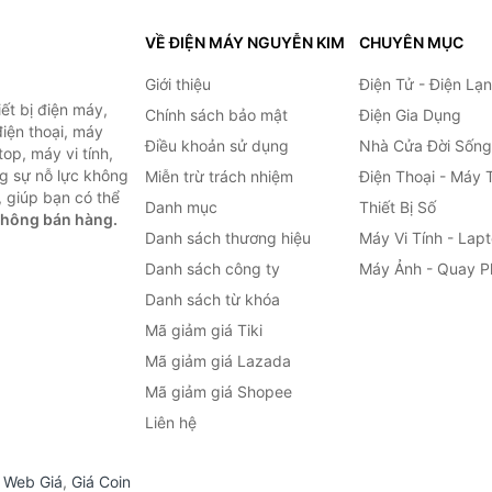
VỀ ĐIỆN MÁY NGUYỄN KIM
CHUYÊN MỤC
Giới thiệu
Điện Tử - Điện Lạ
ết bị điện máy,
Chính sách bảo mật
Điện Gia Dụng
 điện thoại, máy
Điều khoản sử dụng
Nhà Cửa Đời Sống
top, máy vi tính,
g sự nỗ lực không
Miễn trừ trách nhiệm
Điện Thoại - Máy 
 giúp bạn có thể
Danh mục
Thiết Bị Số
không bán hàng.
Danh sách thương hiệu
Máy Vi Tính - Lap
Danh sách công ty
Máy Ảnh - Quay P
Danh sách từ khóa
Mã giảm giá Tiki
Mã giảm giá Lazada
Mã giảm giá Shopee
Liên hệ
,
Web Giá
,
Giá Coin