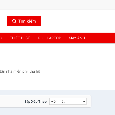
Tìm kiếm
NG
THIẾT BỊ SỐ
PC - LAPTOP
MÁY ẢNH
tận nhà miễn phí, thu hộ
Sắp Xếp Theo