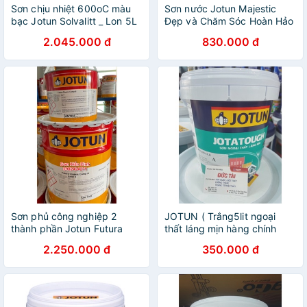
Sơn chịu nhiệt 600oC màu
Sơn nước Jotun Majestic
bạc Jotun Solvalitt _ Lon 5L
Đẹp và Chăm Sóc Hoàn Hảo
Bóng Nội Thất Lon 5L
2.045.000 đ
830.000 đ
Sơn phủ công nghiệp 2
JOTUN ( Trắng5lit ngoại
thành phần Jotun Futura
thất láng mịn hàng chính
Classic ngoài trời - Bộ 5L
hãng bề mặt ngoài trời
2.250.000 đ
350.000 đ
không sợ xấu nhé