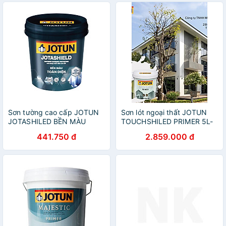
Sơn tường cao cấp JOTUN
Sơn lót ngoại thất JOTUN
JOTASHILED BỀN MÀU
TOUCHSHILED PRIMER 5L-
TOÀN DIỆN 1L, chống bám
17L chống kiềm , bám dính
441.750 đ
2.859.000 đ
bẩn (Sơn ngoại thất)
tốt (Sơn lót ngoại thất)