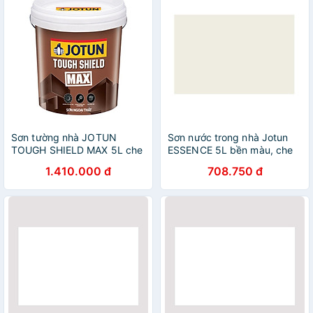
Sơn tường nhà JOTUN
Sơn nước trong nhà Jotun
TOUGH SHIELD MAX 5L che
ESSENCE 5L bền màu, che
phủ tốt, bền màu (Sơn ngoại
phủ tốt, dễ dàng lau chùi
1.410.000 đ
708.750 đ
thất)
(Sơn nội thất)