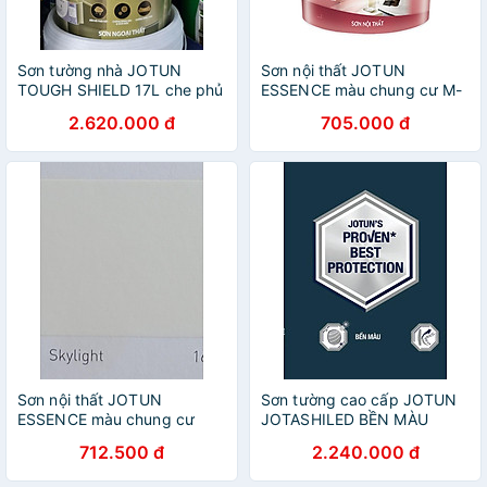
Sơn tường nhà JOTUN
Sơn nội thất JOTUN
TOUGH SHIELD 17L che phủ
ESSENCE màu chung cư M-
tốt, bền màu (Sơn ngoại
ONE bền màu, che phủ tốt,
2.620.000 đ
705.000 đ
thất)
dễ dàng lau chùi (Sơn nội
thất)
Sơn nội thất JOTUN
Sơn tường cao cấp JOTUN
ESSENCE màu chung cư
JOTASHILED BỀN MÀU
VINHOME Q9 (Sơn nội thất)
TOÀN DIỆN 5L, chống bám
712.500 đ
2.240.000 đ
bẩn (Sơn ngoại thất)