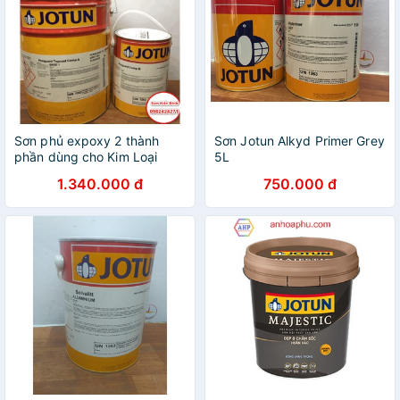
Sơn phủ expoxy 2 thành
Sơn Jotun Alkyd Primer Grey
phần dùng cho Kim Loại
5L
Jotun Penguard Topcoat sử
1.340.000 đ
750.000 đ
dụng trong nhà - Bộ 5L