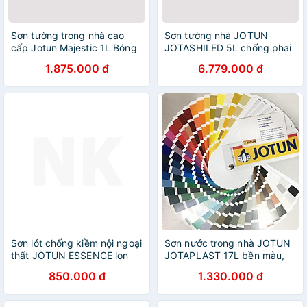
Sơn tường trong nhà cao
Sơn tường nhà JOTUN
cấp Jotun Majestic 1L Bóng
JOTASHILED 5L chống phai
sang trọng (Sơn nội thất cao
màu, chống bám bụi (Sơn
1.875.000 đ
6.779.000 đ
cấp)
ngoại thất)
Sơn lót chống kiềm nội ngoại
Sơn nước trong nhà JOTUN
thất JOTUN ESSENCE lon
JOTAPLAST 17L bền màu,
5L
che phủ tốt (Sơn nội thất)
850.000 đ
1.330.000 đ