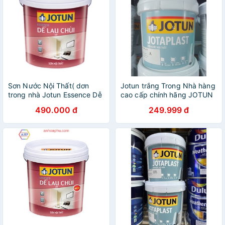
Sơn Nước Nội Thất( dơn
Jotun trắng Trong Nhà hàng
trong nhà Jotun Essence Dễ
cao cấp chính hãng JOTUN
Lau Chùi 5 lit - 18 lit ( giao
5lit
490.000 đ
249.999 đ
siêu tốc được nhé