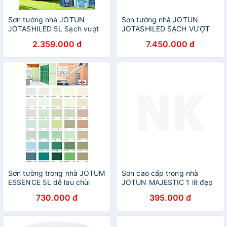
Sơn tường nhà JOTUN
Sơn tường nhà JOTUN
JOTASHILED 5L Sạch vượt
JOTASHILED SẠCH VƯỢT
trội, chống bám bụi (Sơn
TRỘI 15L chống bám bụi
2.359.000 đ
7.450.000 đ
ngoại thất)
(Sơn ngoại thất)
Sơn tường trong nhà JOTUM
Sơn cao cấp trong nhà
ESSENCE 5L dễ lau chùi
JOTUN MAJESTIC 1 lít đẹp
chống bám bẩn,nấm mốc
hoàn hảo mờ chống nấm
730.000 đ
395.000 đ
(Sơn nội thất)
mốc (Sơn nội thất)