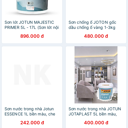
Sơn lót JOTUN MAJESTIC
Sơn chống ố JOTON gốc
PRIMER 5L - 17L (Sơn lót nội
dầu chống ố vàng 1-3kg
thất )
896.000 đ
480.000 đ
Sơn nước trong nhà Jotun
Sơn nước trong nhà JOTUN
ESSENCE 1L bền màu, che
JOTAPLAST 5L bền màu,
phủ tốt, dễ dàng lau chùi
che phủ tốt (Sơn nội thất)
242.000 đ
400.000 đ
(Sơn nội thất)