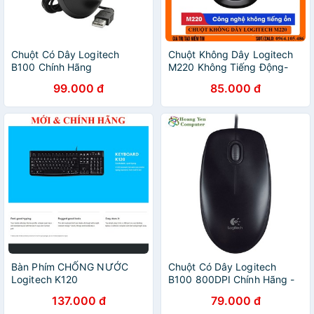
Chuột Có Dây Logitech
Chuột Không Dây Logitech
B100 Chính Hãng
M220 Không Tiếng Động-
Có Công Tắc On/Off - Độ
99.000 đ
85.000 đ
Nhạy Cao -Bảo Hành 1 năm
-Tặng kèm bàn di chuột
Bàn Phím CHỐNG NƯỚC
Chuột Có Dây Logitech
Logitech K120
B100 800DPI Chính Hãng -
BH 36 Tháng - Hoàng Yến
137.000 đ
79.000 đ
Computer