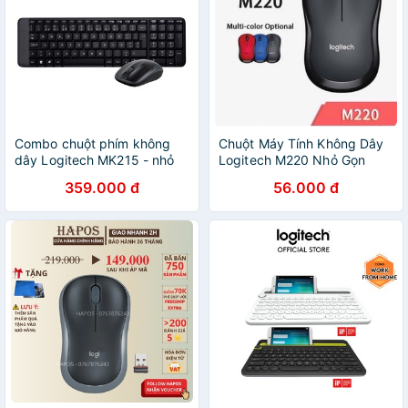
Combo chuột phím không
Chuột Máy Tính Không Dây
dây Logitech MK215 - nhỏ
Logitech M220 Nhỏ Gọn
gọn, có phím số, 1 đầu thu
Thiết Kế Trẻ Trung Không
359.000 đ
56.000 đ
USB
Gây Tiếng Ồn