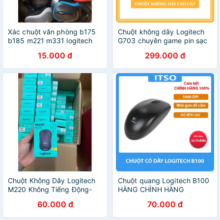
Xác chuột văn phòng b175
Chuột không dây Logitech
b185 m221 m331 logitech
G703 chuyên game pin sạc
led RGB đẹp chính xác tuyệt
15.000 đ
299.000 đ
đối
Chuột Không Dây Logitech
Chuột quang Logitech B100
M220 Không Tiếng Động-
HÀNG CHÌNH HÀNG
Có Công Tắc On/Off - Độ
60.000 đ
70.000 đ
Nhạy Cao - Bảo Hành 12
Tháng