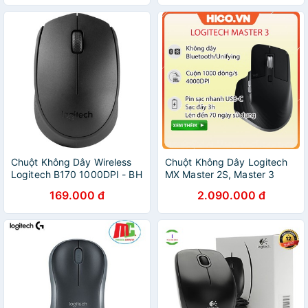
Chuột Không Dây Wireless
Chuột Không Dây Logitech
Logitech B170 1000DPI - BH
MX Master 2S, Master 3
1 Năm Chính Hãng - Hưng
Wireless Black - Hàng Chính
169.000 đ
2.090.000 đ
Long PC
Hãng - Bảo Hành 12 Tháng