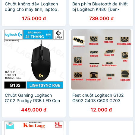
Chuột không dây Logitech
Bàn phím Bluetooth đa thiết
dùng cho máy tính, laptop,
bị Logitech K480 [Đen-
chuột wireless nhỏ gọn tặng
Trắng]
175.000 đ
739.000 đ
kèm miếng pad lót chuột -
HAPOS
Chuột Gaming Logitech
Feet chuột Logitech G102
G102 Prodigy RGB LED Gen
G502 G403 G603 G703
1 / Gen 2
GPRO G903 G402 G304
449.000 đ
12.000 đ
G305 G-Pro-Wirelss
G300/300s MX-Maxter-V1,2
G900