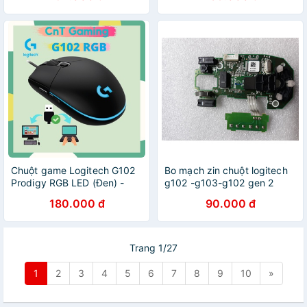
Chuột game Logitech G102
Bo mạch zin chuột logitech
Prodigy RGB LED (Đen) -
g102 -g103-g102 gen 2
Dành Cho Game Thủ - Chuột
hàng cũ bóc từ chuột chính
180.000 đ
90.000 đ
Đã Qua Sử Dụng
hãng
Trang 1/27
1
2
3
4
5
6
7
8
9
10
»