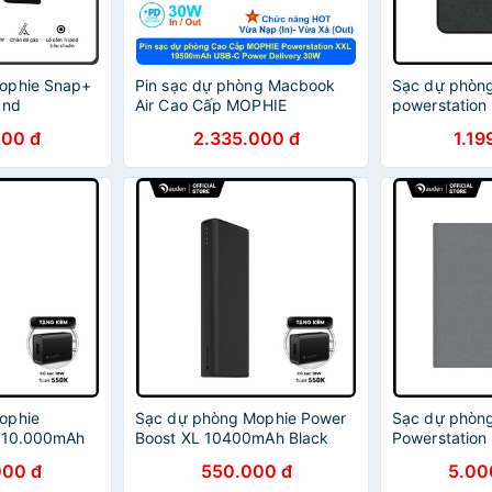
ophie Snap+
Pin sạc dự phòng Macbook
Sạc dự phòn
and
Air Cao Cấp MOPHIE
powerstatio
 chính hãng
Powerstation XXL 19500mAh
Hỗ trợ sạc n
000 đ
2.335.000 đ
1.19
USBC PD 30W
ophie
Sạc dự phòng Mophie Power
Sạc dự phòn
L 10.000mAh
Boost XL 10400mAh Black
Powerstatio
ông dây
4081
USBC 40110
000 đ
550.000 đ
5.00