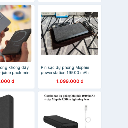
hòng không dây
Pin sạc dự phòng Mophie
 juice pack mini
powerstation 19500 mAh
CHÍNH HÃNG
USB-C XXL - PD 30W USB
.000 đ
1.099.000 đ
VN, BẢO HÀNH
12W - cho iPhone, Macbook,
Android, ROG