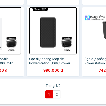
ophie
Sạc dự phòng Mophie
Sạc dự phòn
0,000mAh
Powerstation USBC Power
Powerstatio
ỗ trợ sạc
Delivery 10050mAh
Power Delive
00 đ
990.000 đ
742
401101508
Trang 1/2
1
2