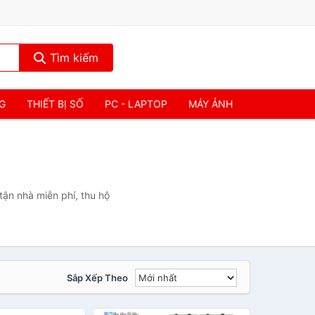
Tìm kiếm
NG
THIẾT BỊ SỐ
PC - LAPTOP
MÁY ẢNH
ận nhà miễn phí, thu hộ
Sắp Xếp Theo