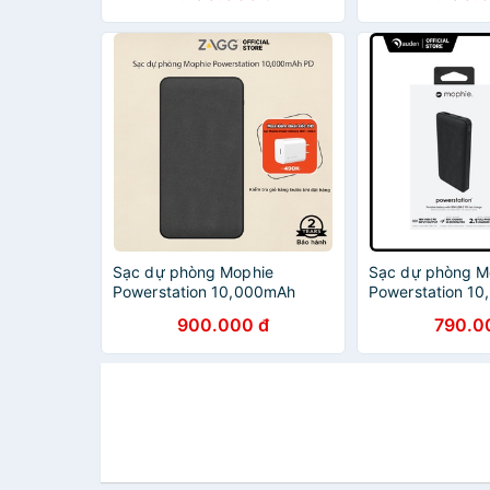
MicroUSB
Sạc dự phòng Mophie
Sạc dự phòng M
Powerstation 10,000mAh
Powerstation 1
Power Delivery - Hỗ trợ sạc
Power Delivery H
900.000 đ
790.0
nhanh
nhanh PD 18W