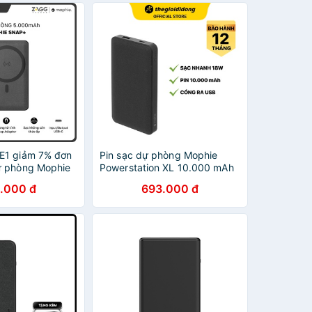
E1 giảm 7% đơn
Pin sạc dự phòng Mophie
ự phòng Mophie
Powerstation XL 10.000 mAh
mAh - Hàng
Type C/1 cổng USB 1 cổng
.000 đ
693.000 đ
Type C - Chính hãng BH 12
tháng