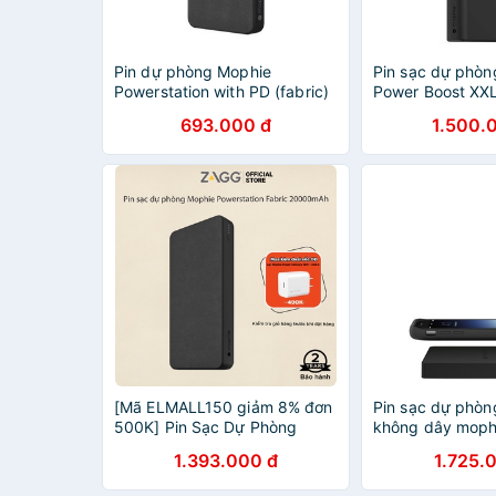
Pin dự phòng Mophie
Pin sạc dự phò
Powerstation with PD (fabric)
Power Boost X
10.000mAh [CHÍNH HÃNG
693.000 đ
1.500.
PHÂN PHỐI VN, BẢO HÀNH
24 THÁNG]
[Mã ELMALL150 giảm 8% đơn
Pin sạc dự phòn
500K] Pin Sạc Dự Phòng
không dây moph
Mophie Powerstation Fabric
powerstation Wir
1.393.000 đ
1.725.
20000mAh-tích hợp 3 cổng
10.000mAh [PH
sạc
CHÍNH HÃNG, B