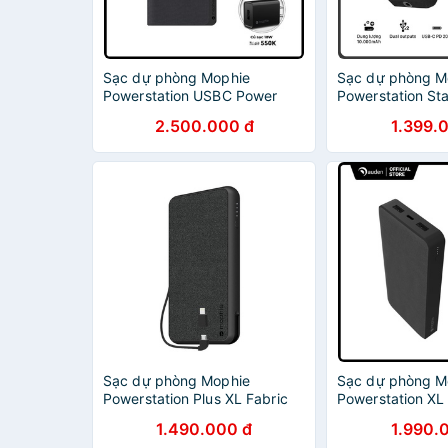
Sạc dự phòng Mophie
Sạc dự phòng M
Powerstation USBC Power
Powerstation St
Delivery XXL 19500mAh 4132
10,000mAh Hàng
2.500.000 đ
1.399.
Sạc dự phòng Mophie
Sạc dự phòng M
Powerstation Plus XL Fabric
Powerstation X
10.000mAh tích hợp cáp
tích hợp sạc kh
1.490.000 đ
1.990.
Lightning/Micro
401101513