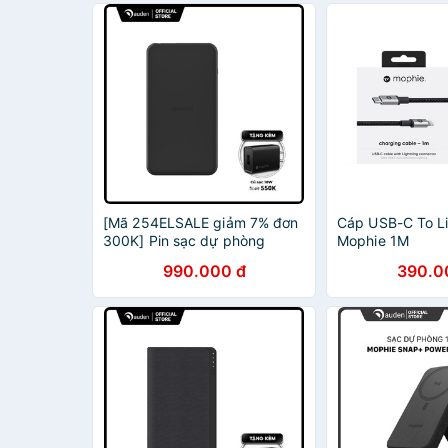
NĂM]
[Mã 254ELSALE giảm 7% đơn
Cáp USB-C To Li
300K] Pin sạc dự phòng
Mophie 1M
Mophie Powerstation Fabric
990.000 đ
390.0
20000mAh 401102987