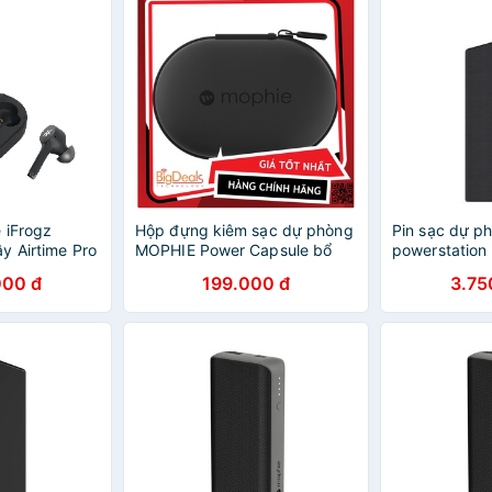
 iFrogz
Hộp đựng kiêm sạc dự phòng
Pin sạc dự p
y Airtime Pro
MOPHIE Power Capsule bổ
powerstation
 Mophie
sung thời lượng 60h cho tai
26800mAh -
000 đ
199.000 đ
3.75
SB-C Power
nghe bluetooth
PHỐI CHÍNH
mAh
HÀNH 2 NĂM