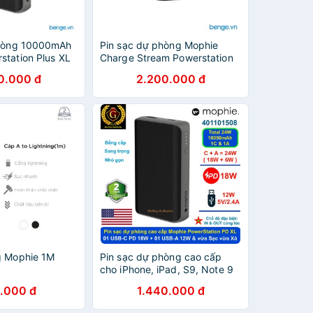
phòng 10000mAh
Pin sạc dự phòng Mophie
station Plus XL
Charge Stream Powerstation
s Input -
Wireless XL 10000mAh
0.000 đ
2.200.000 đ
g Mophie 1M
Pin sạc dự phòng cao cấp
cho iPhone, iPad, S9, Note 9
MOPHIE PowerStation PD XL
.000 đ
1.440.000 đ
10050mAh 24W ( 1C PD 18W
& 1A 12W)