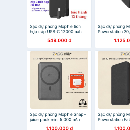
Sạc dự phòng Mophie tích
Sạc dự phòng M
hợp cáp USB-C 12000mah
Powerstation 2
Powerstation Plus XL PD 18w
Power Delivery 
549.000 đ
1.125.
- Hàng nhập khẩu Mỹ new
100% fullbox
Sạc dự phòng Mophie Snap+
Sạc dự phòng M
juice pack mini 5,000mAh
Powerstation Fa
10000mAh 40110
1.100.000 đ
1.100.
hợp 2 cổng outp