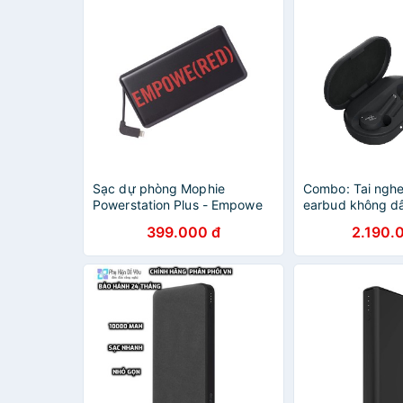
Sạc dự phòng Mophie
Combo: Tai nghe
Powerstation Plus - Empowe
earbud không dâ
(RED) - 6000mAh (kèm cáp
- Sạc dự phòng
399.000 đ
2.190.
lightning) - BH 12 tháng
Powerstation U
Delivery 10050