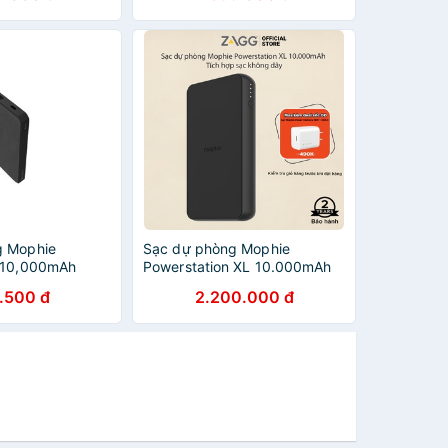
g Mophie
Sạc dự phòng Mophie
n 10,000mAh
Powerstation XL 10.000mAh
ry - 401105999
tích hợp sạc không dây
.500 đ
2.200.000 đ