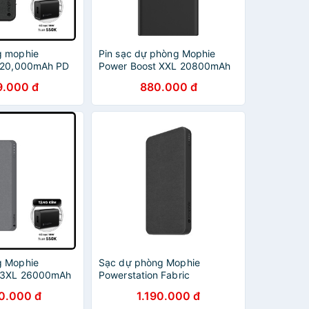
g mophie
Pin sạc dự phòng Mophie
n 20,000mAh PD
Power Boost XXL 20800mAh
hanh
4083
9.000 đ
880.000 đ
g Mophie
Sạc dự phòng Mophie
n 3XL 26000mAh
Powerstation Fabric
3602
10000mAh 401102981
0.000 đ
1.190.000 đ