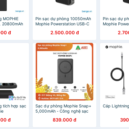
ng MOPHIE
Pin sạc dự phòng 10050mAh
Pin sạc dự 
XL 20800mAh
Mophie Powerstation USB-C
Mophie Power
Power Delivery XL -
Fabric Wireles
000 đ
2.500.000 đ
2.70
401101508
401101678
g tích hợp sạc
Sạc dự phòng Mophie Snap+
Cáp Lightnin
ie
5,000mAh - Công nghệ sạc
eless
không dây chuẩn Qi - Bảo
000 đ
839.000 đ
390
ÂN PHỐI
hành chính hãng 24 tháng
ẢO HÀNH 2