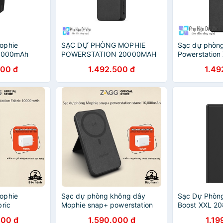
ophie
SẠC DỰ PHÒNG MOPHIE
Sạc dự phòn
0,000mAh
POWERSTATION 20000MAH
Powerstation
- 401106004
BLACK – 401102987
20000mAh 4
000 đ
1.492.500 đ
1.49
ophie
Sạc dự phòng không dây
Sạc Dự Phòn
bric
Mophie snap+ powerstation
Boost XXL 2
2981 - Tích
stand 10,000mAh
BLK-I
000 đ
1.590.000 đ
1.19
uts USB-C &