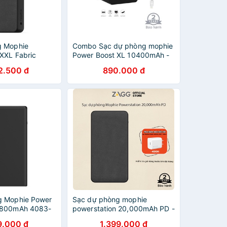
g Mophie
Combo Sạc dự phòng mophie
 XXL Fabric
Power Boost XL 10400mAh -
01102987
cáp USB-A to lightning
2.500 đ
890.000 đ
Mophie 9cm
g Mophie Power
Sạc dự phòng mophie
0800mAh 4083-
powerstation 20,000mAh PD -
Hỗ trợ sạc nhanh
9.000 đ
1.399.000 đ