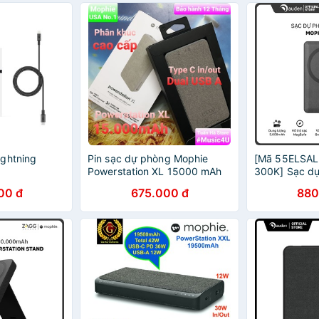
ghtning
Pin sạc dự phòng Mophie
[Mã 55ELSAL
Powerstation XL 15000 mAh
300K] Sạc d
USB Type C cho Samsung
Snap+ 5,000
00 đ
675.000 đ
880
Iphone 7 8 X 11 12 13 Pro Max
chính hãng
Tuấn Hà Store