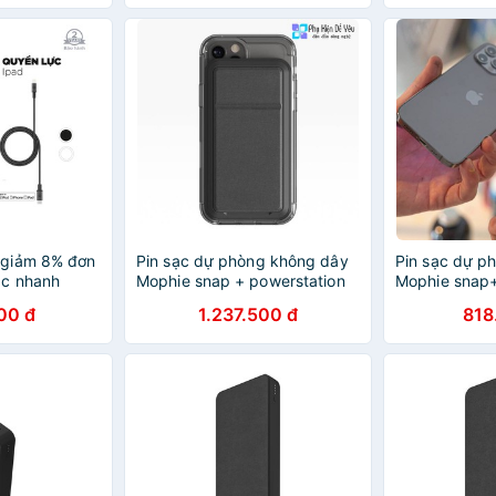
giảm 8% đơn
Pin sạc dự phòng không dây
Pin sạc dự p
c nhanh
Mophie snap + powerstation
Mophie snap+
/20W cho
stand 10,000mAh [CHÍNH
5,000mAh [
00 đ
1.237.500 đ
818
HÃNG PHÂN PHỐI VN, BẢO
PHÂN PHỐI 
HÀNH 24 THÁNG]
24 THÁNG]