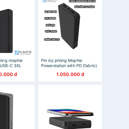
hòng mophie
Pin dự phòng Mophie
 USB-C 3XL
Powerstation with PD (fabric)
 45W [PHÂN
20.000mAh [CHÍNH HÃNG
0.000 đ
1.050.000 đ
 HÃNG VN, BẢO
PHÂN PHỐI VN, BẢO HÀNH
]
24 THÁNG]