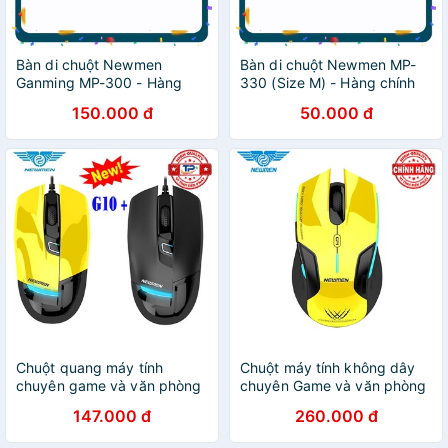
Bàn di chuột Newmen
Bàn di chuột Newmen MP-
Ganming MP-300 - Hàng
330 (Size M) - Hàng chính
chính hãng
hãng
150.000 đ
50.000 đ
Chuột quang máy tính
Chuột máy tính không dây
chuyên game và văn phòng
chuyên Game và văn phòng
có dây Newmen G10 + mẫu
Newmen E500 + / E500
147.000 đ
260.000 đ
mới nhất (Vàng và Đen)
mẫu mới nhất từ hãng