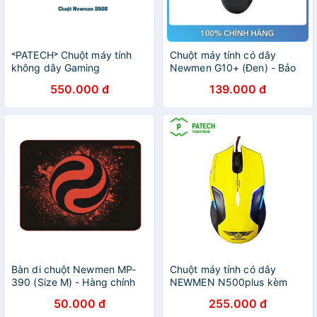
˂PATECH˃ Chuột máy tính
Chuột máy tính có dây
không dây Gaming
Newmen G10+ (Đen) - Bảo
NEWMEN D500 - Hàng
hành 24 tháng
550.000 đ
139.000 đ
chính hãng
Bàn di chuột Newmen MP-
Chuột máy tính có dây
390 (Size M) - Hàng chính
NEWMEN N500plus kèm
hãng
LED dùng cho văn phòng và
50.000 đ
255.000 đ
gaming-Hàng chính