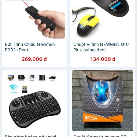
Bút Trình Chiếu Newmen
Chuột vi tính NEWMEN G10
P002 (Đen)
Plus (vàng-đen)
269.000 đ
134.000 đ
Bàn phím không dây mini
Chuột Gamer Newmen G7