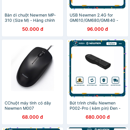
Bàn di chuột Newmen MP-
USB Newmen 2.4G for
310 (Size M) - Hàng chính
GM610/GM680/GM840 -
hãng
Hàng chính hãng
50.000 đ
96.000 đ
CChuột máy tính có dây
Bút trình chiếu Newmen
Newmen M007
P002-Pro ( kèm pin) Đen -
Hàng chính hãng
68.000 đ
680.000 đ