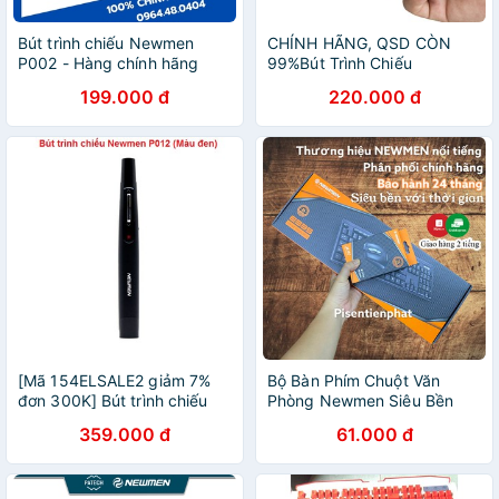
Bút trình chiếu Newmen
CHÍNH HÃNG, QSD CÒN
P002 - Hàng chính hãng
99%Bút Trình Chiếu
Newmen P002 (Đen) tem
199.000 đ
220.000 đ
patech
[Mã 154ELSALE2 giảm 7%
Bộ Bàn Phím Chuột Văn
đơn 300K] Bút trình chiếu
Phòng Newmen Siêu Bền
Newmen P012 (Màu đen)
BH24 tháng
359.000 đ
61.000 đ