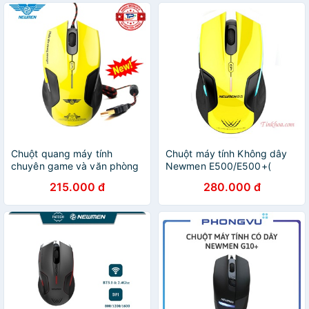
Chuột quang máy tính
Chuột máy tính Không dây
chuyên game và văn phòng
Newmen E500/E500+(
có dây Newmen G7 + Plus
Vàng/đen/trắng)
215.000 đ
280.000 đ
mới nhất tất cả trong tầm
ngắm