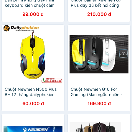
keyboard kiên chuột cảm
Plus dây dù kết nối cổng
ứng đa năng wireless
USB
99.000 đ
210.000 đ
Chuột Newmen N500 Plus
Chuột Newmen G10 For
BH 12 tháng dailyphukien
Gaming (Màu ngẫu nhiên -
Hàng Chính Hãng ) - VL
60.000 đ
169.900 đ