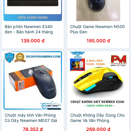
Bàn phím Newmen E340
Chuột Game Newmen N500
đen - Bảo hành 24 tháng
Plus Đen
139.000 đ
195.000 đ
Chuột máy tính Văn Phòng
Chuột Không Dây Dùng Cho
Có Dây Newmen M007 Giá
Game Và Văn Phòng
Rẻ Mẫu Mới 2021
Newmen E500 (2.4Ghz)
78.352 đ
269.000 đ
(Đen-vàng-trắng)