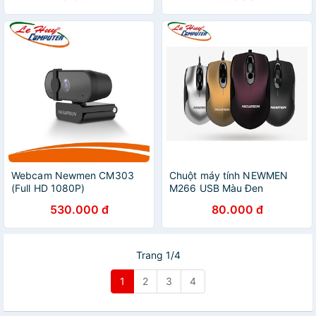
Webcam Newmen CM303
Chuột máy tính NEWMEN
(Full HD 1080P)
M266 USB Màu Đen
530.000 đ
80.000 đ
Trang 1/4
1
2
3
4