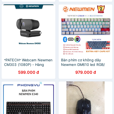
hãng,Bảo hành 24 tháng
˂PATECH˃ Webcam Newmen
Bàn phím cơ không dây
CM303 (1080P) - Hàng
Newmen GM610 led RGB/
chính hãng
Bluetooth / dây USB type C
599.000 đ
979.000 đ
rời - Hàng chính hãng