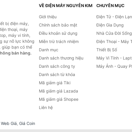
VỀ ĐIỆN MÁY NGUYỄN KIM
CHUYÊN MỤC
Giới thiệu
Điện Tử - Điện Lạ
ết bị điện máy,
Chính sách bảo mật
Điện Gia Dụng
 điện thoại, máy
Điều khoản sử dụng
Nhà Cửa Đời Sống
top, máy vi tính,
g sự nỗ lực không
Miễn trừ trách nhiệm
Điện Thoại - Máy 
 giúp bạn có thể
Danh mục
Thiết Bị Số
không bán hàng.
Danh sách thương hiệu
Máy Vi Tính - Lap
Danh sách công ty
Máy Ảnh - Quay P
Danh sách từ khóa
Mã giảm giá Tiki
Mã giảm giá Lazada
Mã giảm giá Shopee
Liên hệ
,
Web Giá
,
Giá Coin