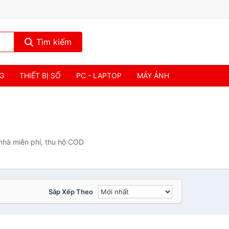
Tìm kiếm
NG
THIẾT BỊ SỐ
PC - LAPTOP
MÁY ẢNH
nhà miễn phí, thu hộ COD
Sắp Xếp Theo