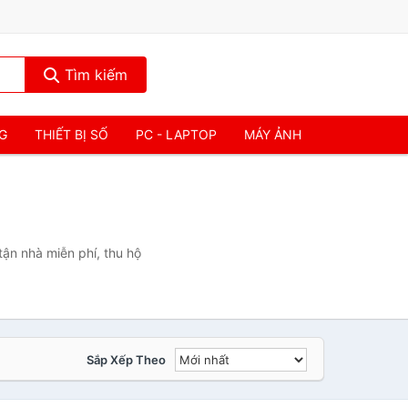
Tìm kiếm
NG
THIẾT BỊ SỐ
PC - LAPTOP
MÁY ẢNH
ận nhà miễn phí, thu hộ
Sắp Xếp Theo