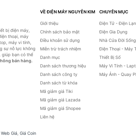
VỀ ĐIỆN MÁY NGUYỄN KIM
CHUYÊN MỤC
Giới thiệu
Điện Tử - Điện Lạ
ết bị điện máy,
Chính sách bảo mật
Điện Gia Dụng
 điện thoại, máy
Điều khoản sử dụng
Nhà Cửa Đời Sống
top, máy vi tính,
g sự nỗ lực không
Miễn trừ trách nhiệm
Điện Thoại - Máy 
 giúp bạn có thể
Danh mục
Thiết Bị Số
không bán hàng.
Danh sách thương hiệu
Máy Vi Tính - Lap
Danh sách công ty
Máy Ảnh - Quay P
Danh sách từ khóa
Mã giảm giá Tiki
Mã giảm giá Lazada
Mã giảm giá Shopee
Liên hệ
,
Web Giá
,
Giá Coin