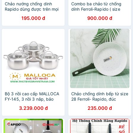
Chảo nướng chống dinh
Combo ba chảo từ chống
Rapido dùng được trên mọi
dính Ferroli-Rapido ( size
loại bếp
20,24,28)
195.000 đ
900.000 đ
Bộ 3 nồi cao cấp MALLOCA
Chảo chống dính bếp từ size
FY-145, 3 nồi 3 nắp, bảo
28 Ferroli- Rapido, đúc
hành 03 năm
nguyên khối, phủ men gốm
3.239.000 đ
235.000 đ
Đức Đáy chấm size 28cm
(LOẠI RẺ)