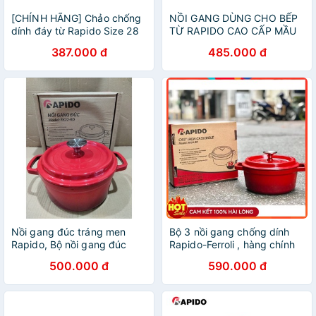
[CHÍNH HÃNG] Chảo chống
NỒI GANG DÙNG CHO BẾP
dính đáy từ Rapido Size 28
TỪ RAPIDO CAO CẤP MẦU
đáy chấm Teflon RP28-RDT
ĐỎ
387.000 đ
485.000 đ
Nồi gang đúc tráng men
Bộ 3 nồi gang chống dính
Rapido, Bộ nồi gang đúc
Rapido-Ferroli , hàng chính
tráng men Rapido, kích cỡ
hãng , mầu đỏ
500.000 đ
590.000 đ
20, 22, 24cm , dùng cho tất
cả các loại bếp.