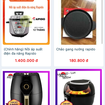
(Chính hãng) Nồi áp suất
Chảo gang nướng rapido
điện đa năng Rapido
RPC900 D thiết kế sang
1.400.000 đ
180.800 đ
trọng an toàn khi hoạt động
và tiết kiệm năng lượng