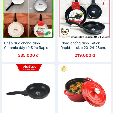
Chảo đúc chống dính
Chảo chống dính Teflon
Ceramic đáy từ Đức Rapido
Rapido – size 20-24-28cm,
24cm/26cm/30cm, hàng
chảo từ men đen, dùng bếp
335.000 đ
219.000 đ
chính hãng
từ, bếp điện, chịu nhiệt lên
tới 500 độ