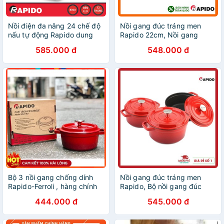
Nồi điện đa năng 24 chế độ
Nồi gang đúc tráng men
nấu tự động Rapido dung
Rapido 22cm, Nồi gang
tích 1.8 lít - Hàng chính
Rapido, kích cỡ 22cm dùng
585.000 đ
548.000 đ
hãng, bảo hành 12 tháng
cho tất cả các loại bếp.
Bộ 3 nồi gang chống dính
Nồi gang đúc tráng men
Rapido-Ferroli , hàng chính
Rapido, Bộ nồi gang đúc
hãng , mầu đỏ
tráng men Rapido, kích cỡ
444.000 đ
545.000 đ
20, 22, 24cm , dùng cho tất
cả các loại bếp.