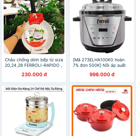
Chảo chống dính bếp từ size
[Mã 273ELHA100K0 hoàn
20,24,28 FERROLI-RAPIDO ,
7% đơn 500K] Nồi áp suất
đúc nguyên khối, phủ men
đa năng Ferroli 5L Bảo hành
230.000 đ
998.000 đ
gốm Đức
12 tháng