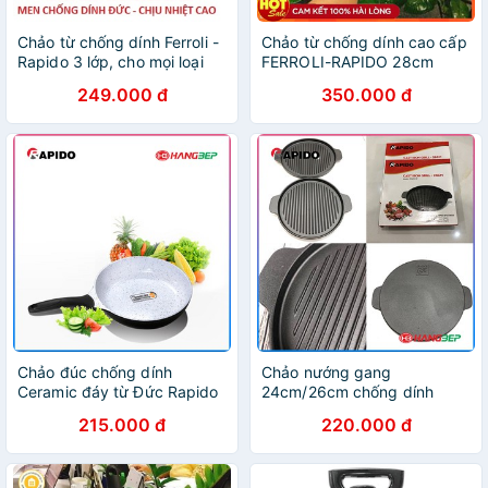
Chảo từ chống dính Ferroli -
Chảo từ chống dính cao cấp
Rapido 3 lớp, cho mọi loại
FERROLI-RAPIDO 28cm
bếp 20-24-26-28-30cm
249.000 đ
350.000 đ
Chảo đúc chống dính
Chảo nướng gang
Ceramic đáy từ Đức Rapido
24cm/26cm chống dính
20cm/24cm/28cm
Rapido (Đức) - Sử dụng bếp
215.000 đ
220.000 đ
từ