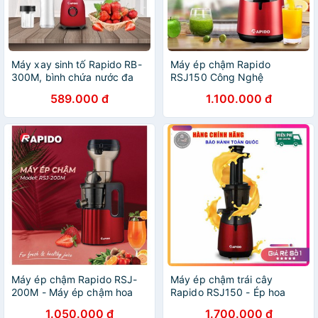
Máy xay sinh tố Rapido RB-
Máy ép chậm Rapido
300M, bình chứa nước đa
RSJ150 Công Nghệ
năng
Đức(Bảo hành Chính hãng
589.000 đ
1.100.000 đ
12 tháng )
Máy ép chậm Rapido RSJ-
Máy ép chậm trái cây
200M - Máy ép chậm hoa
Rapido RSJ150 - Ép hoa
quả kiệt bã, công suất lớn
quả, ép rau củ, kệt bã, công
1.050.000 đ
1.700.000 đ
200W, động cơ DC siêu êm -
nghệ Đức - Bảo hành 12