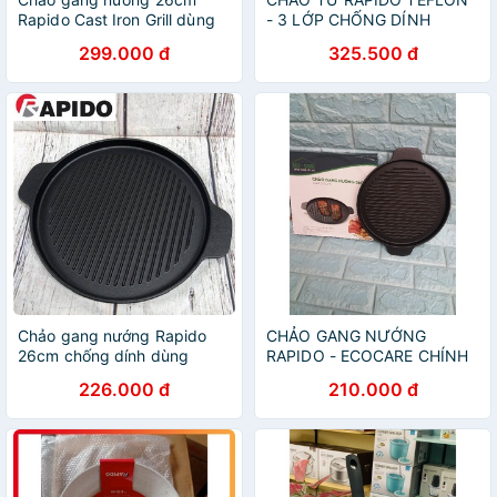
Rapido Cast Iron Grill dùng
- 3 LỚP CHỐNG DÍNH
bếp từ
299.000 đ
325.500 đ
Chảo gang nướng Rapido
CHẢO GANG NƯỚNG
26cm chống dính dùng
RAPIDO - ECOCARE CHÍNH
được cho các loại bếp
HÃNG
226.000 đ
210.000 đ