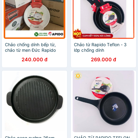
Chảo chống dính bếp từ,
Chảo từ Rapido Teflon - 3
chảo từ men Đức Rapido
lớp chống dính
20cm, 24cm, 28cm đáy
240.000 đ
269.000 đ
phẳng,thân và đáy chảo
bằng nhôm đúc nguyên khối
Chảo gang nướng 26cm
CHẢO TỪ RAPIDO TEFLON