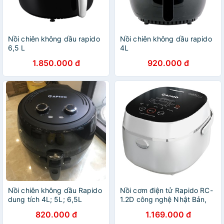
Nồi chiên không dầu rapido
Nồi chiên không dầu rapido
6,5 L
4L
1.850.000 đ
920.000 đ
Nồi chiên không dầu Rapido
Nồi cơm điện tử Rapido RC-
dung tích 4L; 5L; 6,5L
1.2D công nghệ Nhật Bản,
10 chức năng nấu (1.2L -
820.000 đ
1.169.000 đ
500W - Hàng chính hãng-