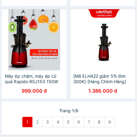
BẢO HÀNH 12 THÁNG
tháng
Máy ép chậm, máy ép củ
[Mã ELHA22 giảm 5% đơn
quả Rapido RSJ150 150W
300K] [Hàng Chính Hãng]
chính hãng bảo hành 12
Máy ép trái cây chậm
999.000 đ
1.386.000 đ
tháng
Rapido, RSJ-150M, công
suất 150W
Trang 1/9
1
2
3
4
5
6
7
8
9