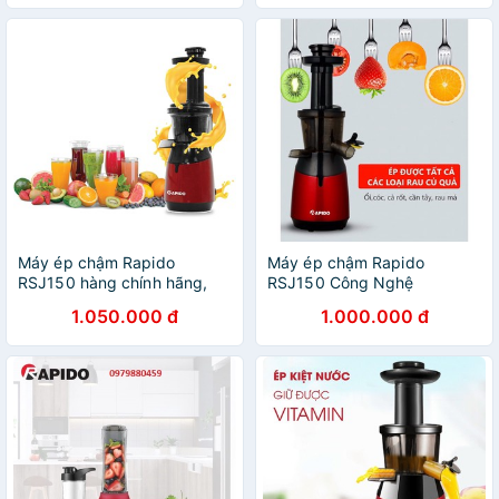
BH 12 tháng)
Máy ép chậm Rapido
Máy ép chậm Rapido
RSJ150 hàng chính hãng,
RSJ150 Công Nghệ
bảo hành điện tử 12 tháng
Đức(Bảo hành Chính hãng
1.050.000 đ
1.000.000 đ
12 tháng ) (tsale sốc) (thanh
lý)