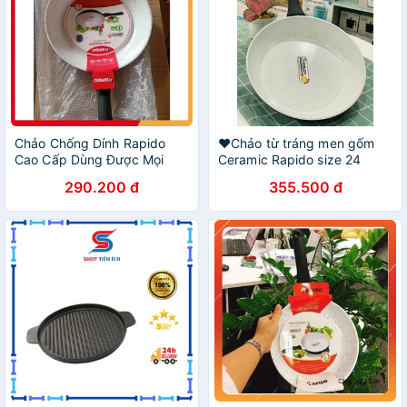
Chảo Chống Dính Rapido
❤️Chảo từ tráng men gốm
Cao Cấp Dùng Được Mọi
Ceramic Rapido size 24
Loại Bếp Thân Và Đáy Chảo
28cm dày dặn, bền bỉ
290.200 đ
355.500 đ
Bằng Nhôm Đúc Nguyên
Khối, Có ảnh thật sản phẩm