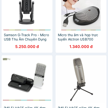
Samson G-Track Pro - Micro
Micro thu âm và họp trực
USB Thu Âm Chuyên Dụng
tuyến Alctron USB700
Cho Streamer, Podcaster,
5.250.000 đ
1.340.000 đ
Youtuber Chuyên Nghiệp
[Mã ELHACE giảm 4% đơn
[Mã ELHACE giảm 4% đơn