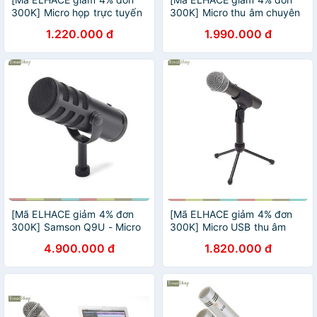
300K] Micro họp trực tuyến
300K] Micro thu âm chuyên
USB Samson Go Mic clip
nghiệp Samson C01u pro
1.220.000 đ
1.990.000 đ
[Mã ELHACE giảm 4% đơn
[Mã ELHACE giảm 4% đơn
300K] Samson Q9U - Micro
300K] Micro USB thu âm
Dyamic Thu Âm Chuyên
Dynamic Samson Q2U
4.900.000 đ
1.820.000 đ
Nghiệp Cho Podcast,
Livestream Và Phòng Thu