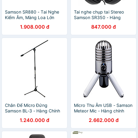
Samson SR880 - Tai Nghe
Tai nghe chụp tai Stereo
Kiểm Âm, Màng Loa Lớn
Samson SR350 - Hàng
Dành Cho Phòng Thu
Chính Hãng
1.908.000 đ
847.000 đ
Chuyên Nghiệp, DJ, Hát
Karaoke Trực Tuyến - Hàng
Chính Hãng
Chân Đế Micro Đứng
Micro Thu Âm USB - Samson
Samson BL-3 - Hàng Chính
Meteor Mic - Hàng chính
Hãng
hãng
1.240.000 đ
2.662.000 đ