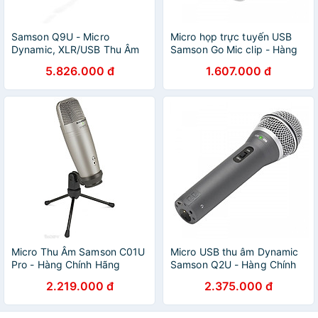
Samson Q9U - Micro
Micro họp trực tuyến USB
Dynamic, XLR/USB Thu Âm
Samson Go Mic clip - Hàng
Chuyên Nghiệp Cho
Chính Hãng
5.826.000 đ
1.607.000 đ
Podcast, Livestream Và
Phòng Thu - Hàng Chính
Hãng
Micro Thu Âm Samson C01U
Micro USB thu âm Dynamic
Pro - Hàng Chính Hãng
Samson Q2U - Hàng Chính
Hãng
2.219.000 đ
2.375.000 đ