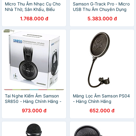
Micro Thu Âm Nhạc Cụ Cho
Samson G-Track Pro - Micro
Nhà Thờ, Sân Khấu, Biểu
USB Thu Âm Chuyên Dụng
Diễn Samson C02 Single
Cho Streamer, Podcaster,
1.768.000 đ
5.383.000 đ
Pack / Dual Pack - Hàng
Youtuber Chuyên Nghiệp -
Chính Hãng
Hàng Chính Hãng
Tai Nghe Kiểm Âm Samson
Màng Lọc Âm Samson PS04
SR850 - Hàng Chính Hãng -
- Hàng Chính Hãng
SR850 FullBox
973.000 đ
652.000 đ