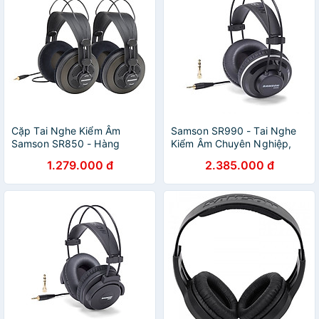
Cặp Tai Nghe Kiểm Âm
Samson SR990 - Tai Nghe
Samson SR850 - Hàng
Kiểm Âm Chuyên Nghiệp,
Chính Hãng
Màng Loa Lớn, Đệm Tai Da
1.279.000 đ
2.385.000 đ
PU Cao Cấp Dành Cho
Phòng Thu, DJ, Karaoke -
Hàng Chính Hãng