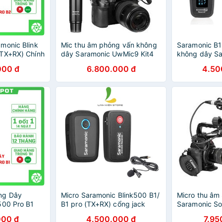
monic Blink
Mic thu âm phỏng vấn không
Saramonic B1 
+TX+RX) Chính
dây Saramonic UwMic9 Kit4
không dây Sa
12 Tháng
(RX9+HU9)
500 B1/ Pro B
000 đ
6.800.000 đ
4.50
B5 - Bảo hàn
ng Dây
Micro Saramonic Blink500 B1/
Micro thu âm
500 Pro B1
B1 pro (TX+RX) cổng jack
Saramonic So
3.5mm- Saramonic B1 Blink
000 đ
4.500.000 đ
7.95
500 - Bảo hành 12 tháng