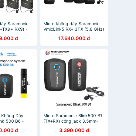
dây Saramonic
Micro không dây Saramonic
+TX9+ RX9) -
VmicLink5 RX+ 3TX (5.8 GHz)
tháng
- Bảo hành 12 tháng
9.000 đ
17.640.000 đ
m Không Dây
Micro Saramonic Blink500 B1
ink 500 B6 -
(TX+RX) cổng jack 3.5mm-
t Bị / Điện thoại
Saramonic B1 Blink 500 - Bảo
0.000 đ
3.390.000 đ
o Hành Chính
hành 12 tháng