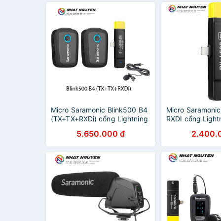
Micro Saramonic Blink500 B4
Micro Saramonic
(TX+TX+RXDi) cổng Lightning
RXDI cổng Light
iOS - Saramonic B4 Blink 500
Saramonic RXDI 
5.650.000 đ
2.400.
- Bảo hành 12 tháng