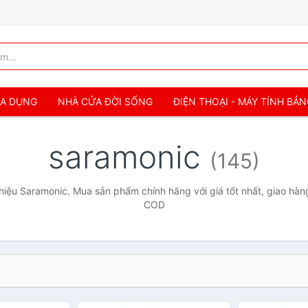
IA DỤNG
NHÀ CỬA ĐỜI SỐNG
ĐIỆN THOẠI - MÁY TÍNH BẢ
saramonic
(145)
iệu Saramonic. Mua sản phẩm chính hãng với giá tốt nhất, giao hàng
COD