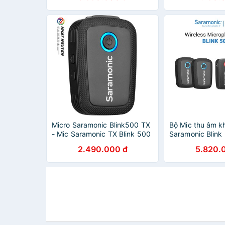
Micro Saramonic Blink500 TX
Bộ Mic thu âm k
- Mic Saramonic TX Blink 500
Saramonic Blink
- Bảo hành 12 tháng
(TX+TX+RX) cổn
2.490.000 đ
5.820.
- Bảo hành 24 t
hãn