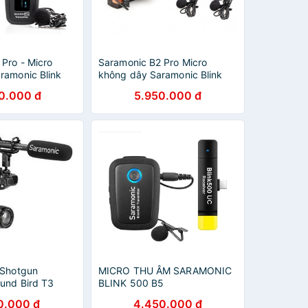
Pro - Micro
Saramonic B2 Pro Micro
ramonic Blink
không dây Saramonic Blink
1/ Pro B3/ Pro
500 Pro B2 Bảo hành 12
0.000 đ
5.950.000 đ
h 12 tháng
tháng
 Shotgun
MICRO THU ÂM SARAMONIC
und Bird T3
BLINK 500 B5
0.000 đ
4.450.000 đ