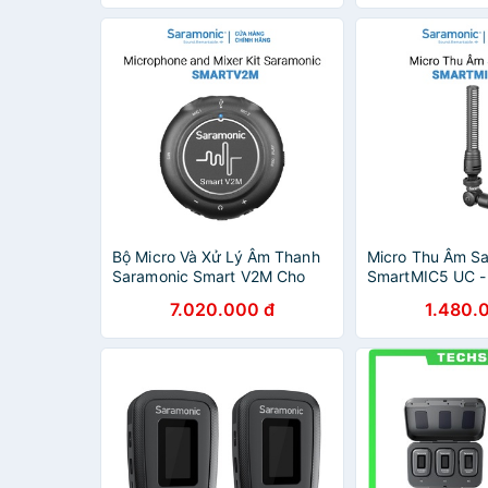
tháng
Bộ Micro Và Xử Lý Âm Thanh
Micro Thu Âm S
Saramonic Smart V2M Cho
SmartMIC5 UC - 
Điện thoại (iOS và Android
Thoại Android/ 
7.020.000 đ
1.480.
Type C), máy tính bản và PC
Bảo Hành Chính
Tháng