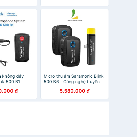
m không dây
Micro thu âm Saramonic Blink
ink 500 B1
500 B6 - Công nghệ truyền
 jack 3.5mm -
tải phổ tần 2.4GHz - Thời
0.000 đ
5.580.000 đ
tháng chính
lượng pin 5 giờ - Bảo hành 12
tháng