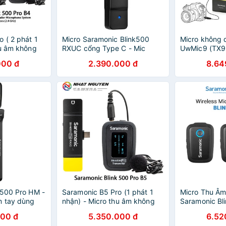
 ( 2 phát 1
Micro Saramonic Blink500
Micro không 
hu âm không
RXUC cổng Type C - Mic
UwMic9 (TX9
Pro B4 Cổng
Saramonic RXUC Blink 500 -
Bảo hành 12 
000 đ
2.390.000 đ
8.64
cho iOS
Bảo hành 12 tháng
 500 Pro HM -
Saramonic B5 Pro (1 phát 1
Micro Thu Â
m tay dùng
nhận) - Micro thu âm không
Saramonic Bl
ramonic Blink
dây Saramonic Pro B5 - Cổng
Dành Cho Thiế
000 đ
5.350.000 đ
6.52
USB Type C - Bảo hành 12
Android - Bả