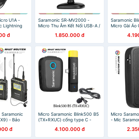
cro U1A -
Saramonic SR-MV2000 -
Saramonic Bli
c Lightning
Micro Thu Âm Kết Nối USB-A /
Micro Gài Áo
d, Chuẩn MFi,
USB-C Chuyên Dụng
Máy Quay, Só
00 đ
1.850.000 đ
4.19
Rõ
Streamer, Podcaster,
50m, Pin 5h L
Youtuber Chuyên Nghiệp
y Saramonic
Micro Saramonic Blink500 B5
Micro Saramo
X9) - Bảo
(TX+RXUC) cổng type C -
- Mic Saramo
Saramonic B5 Blink 500 - Bảo
- Bảo hành 1
000 đ
4.100.000 đ
2.35
hành 12 tháng