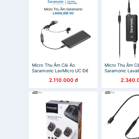
Micro Thu Âm Cài Áo
Micro Thu Âm Cà
Saramonic LavMicro UC Để
Saramonic Lavali
Phỏng Vấn, Livestream,
Thoại, Camera - 
2.110.000 đ
2.340.
Podcast cho Điện thoại
hợp TRS/ TRRS 
Android/ Cổng Usb-C
Chuyển Đổi 6,3