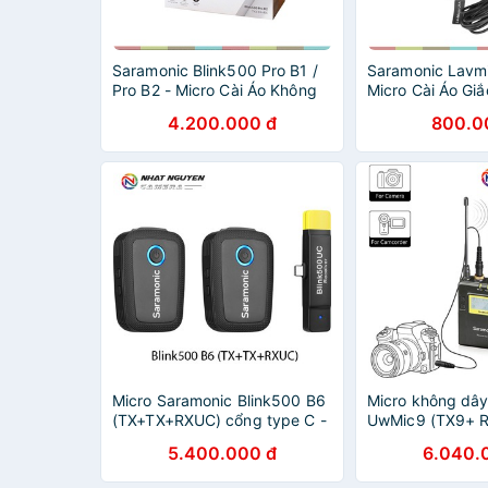
Saramonic Blink500 Pro B1 /
Saramonic Lavmi
Pro B2 - Micro Cài Áo Không
Micro Cài Áo Giắ
Dây 2.4GHz, Màn Hình OLED,
Cho IPhone, IPa
4.200.000 đ
800.0
Phạm Vi 100m Cho Máy Ảnh,
Tiếng Trong Và 
Smartphone,
Micro Saramonic Blink500 B6
Micro không dâ
(TX+TX+RXUC) cổng type C -
UwMic9 (TX9+ R
Saramonic B6 Blink 500 - Bảo
hành 12 tháng
5.400.000 đ
6.040.
hành 12 tháng