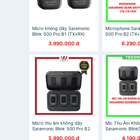
Micro không dây Saramonic
Microphone Sara
Blink 500 Pro B1 (TX+RX)
500 Pro B2 (TX
(Chính hãng) - Màu đen
Hãng Bảo Hành 
3.990.000 đ
6.290.
Micro thu âm không dây
Mic Thu Âm Khô
Saramonic Blink 500 Pro B2
Saramonic Blink
Chính Hãng
5.990.000 đ
4.190.