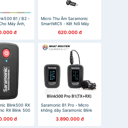
nk500 B1 / B2 -
Micro Thu Âm Saramonic
 Cho Máy Ảnh,
SmartMIC5 - Kết Nối Máy
ng 2.4G, Cự Ly
Ảnh/ Máy Quay Jack TRS
0.000 đ
620.000 đ
iên Tục
3.5mm - Bảo Hành Chính
Hãng 24 Tháng
nic Blink500 RX
Saramonic B1 Pro - Micro
nic RX Blink 500
không dây Saramonic Blink
2 tháng
500 Pro B1 - Bảo hành 12
0.000 đ
3.890.000 đ
tháng