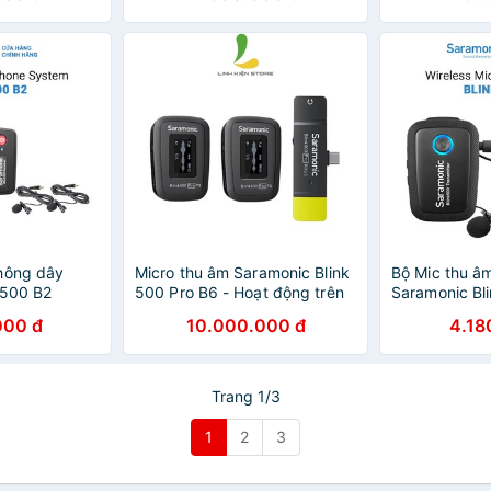
hông dây
Micro thu âm Saramonic Blink
Bộ Mic thu â
 500 B2
500 Pro B6 - Hoạt động trên
Saramonic Bl
g jack 3.5mm
phổ tần 2.4GHz - Thời lượng
(TX+RX) cổng
000 đ
10.000.000 đ
4.18
háng chính
pin 8 giờ - Bảo hành 12 tháng
Bảo hành 24 
hãng
Trang 1/3
1
2
3