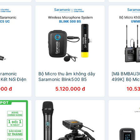
tháng
Hãng 24 Thá
aramonic
Bộ Micro thu âm không dây
[Mã BMBAU30
Kết Nối Điện
Saramonic Blink500 B5
499K] Bộ Mic
Cổng USB-C -
(TX+RXUC), Cổng Type-C
Không Dây Uw
000 đ
5.120.000 đ
10.5
 Hãng 24
,Sóng 2.4G, Xa 50m - Bảo
Bảo Hành Chí
hành 24 tháng chính hãng
Tháng