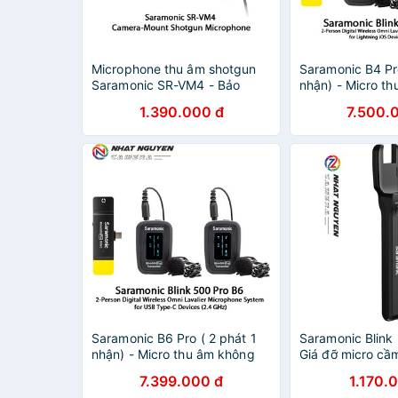
Microphone thu âm shotgun
Saramonic B4 Pro
Saramonic SR-VM4 - Bảo
nhận) - Micro t
hành 12 tháng
dây Saramonic 
1.390.000 đ
7.500.
Lightning dành 
Saramonic B6 Pro ( 2 phát 1
Saramonic Blink
nhận) - Micro thu âm không
Giá đỡ micro cầ
dây Saramonic Pro B6 - Cổng
cho cục phát Sa
7.399.000 đ
1.170.
USB Type C - Bảo hành 12
500 Pro TX