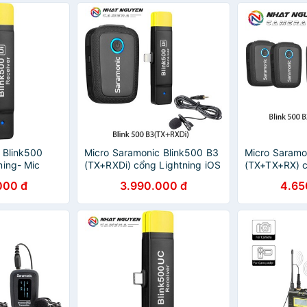
 Blink500
Micro Saramonic Blink500 B3
Micro Saramo
ning- Mic
(TX+RXDi) cổng Lightning iOS
(TX+TX+RX) 
Blink 500
- Saramonic B3 Blink 500 -
- Saramonic B
000 đ
3.990.000 đ
4.65
Bảo hành 12 tháng
Bảo hành 12 