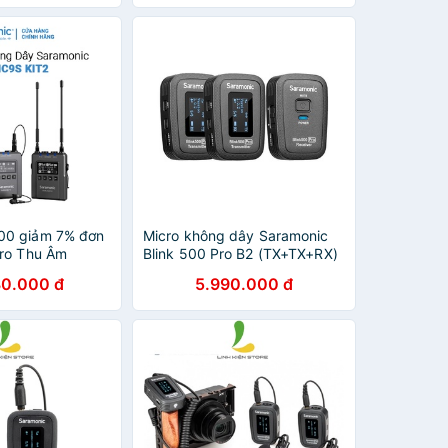
ng
0 giảm 7% đơn
Micro không dây Saramonic
ro Thu Âm
Blink 500 Pro B2 (TX+TX+RX)
Mic9S Kit2 -
(Chính hãng)
30.000 đ
5.990.000 đ
nh Hãng 24