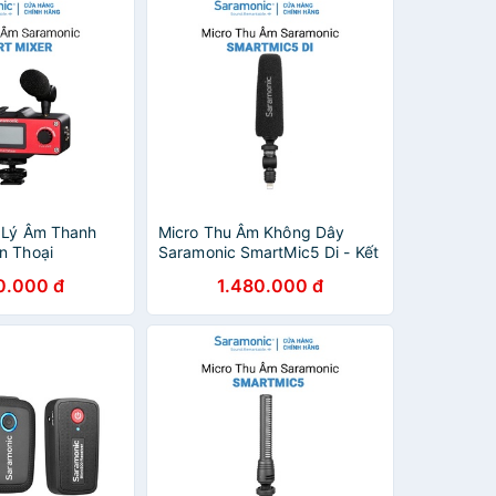
 Lý Âm Thanh
Micro Thu Âm Không Dây
n Thoại
Saramonic SmartMic5 Di - Kết
art Mixer -
Nối Điện Thoại IPhone / IPad /
0.000 đ
1.480.000 đ
Với Iphone và
IOS - Bảo Hành Chính Hãng
24 Tháng