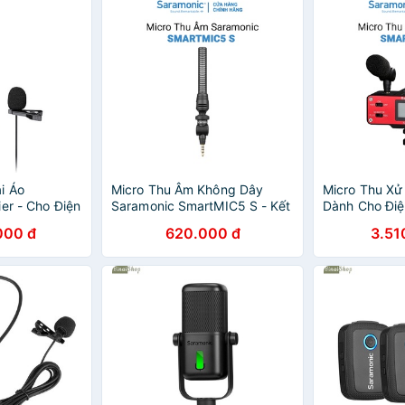
i Áo
Micro Thu Âm Không Dây
Micro Thu Xử
er - Cho Điện
Saramonic SmartMIC5 S - Kết
Dành Cho Điệ
Đầu nối kết
Nối Điện Thoại/ Laptop Jack
Saramonic Sm
000 đ
620.000 đ
3.51
3,5mm & Bộ
TRRS 3.5mm - Bảo Hành
Tương Thích 
mm
Chính Hãng 24 Tháng
Android