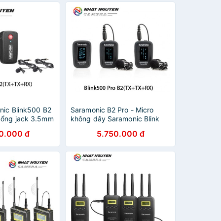
nic Blink500 B2
Saramonic B2 Pro - Micro
cổng jack 3.5mm
không dây Saramonic Blink
2 Blink 500 -
500 Pro B2- Bảo hành 12
0.000 đ
5.750.000 đ
tháng
tháng