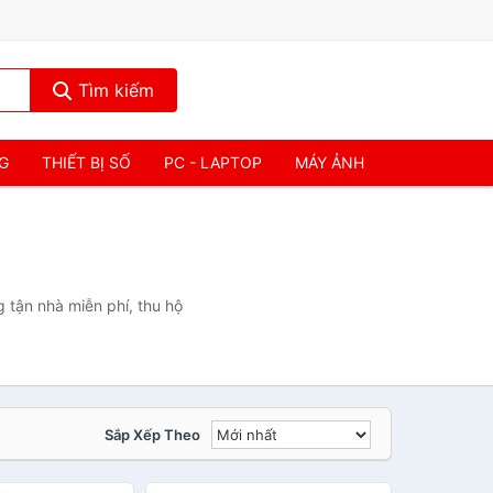
Tìm kiếm
NG
THIẾT BỊ SỐ
PC - LAPTOP
MÁY ẢNH
 tận nhà miễn phí, thu hộ
Sắp Xếp Theo