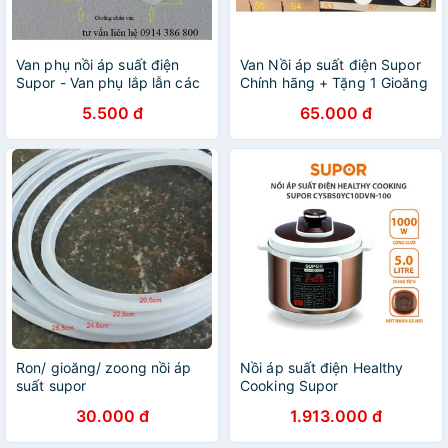
Van phụ nồi áp suất điện
Van Nồi áp suất điện Supor
Supor - Van phụ lắp lẫn các
Chính hãng + Tặng 1 Gioăng
Nồi áp suất đa năng ( van
phụ áp suất đa năng
5.500 đ
65.000 đ
phao )
Ron/ gioăng/ zoong nồi áp
Nồi áp suất điện Healthy
suất supor
Cooking Supor
CYSB50YC10DVN-100
30.000 đ
1.913.000 đ