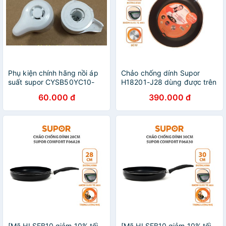
Phụ kiện chính hãng nồi áp
Chảo chống dính Supor
suất supor CYSB50YC10-
H18201-J28 dùng được trên
100 van giới hạn van xả van
bếp từ siêu bền hàng chính
60.000 đ
390.000 đ
an toàn
hãng.
[Mã HLSEB10 giảm 10% tối
[Mã HLSEB10 giảm 10% tối