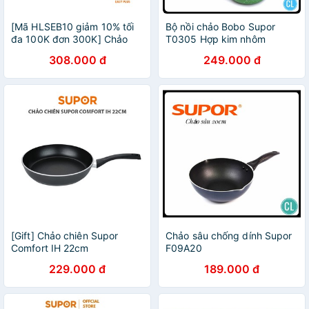
[Mã HLSEB10 giảm 10% tối
Bộ nồi chảo Bobo Supor
đa 100K đơn 300K] Chảo
T0305 Hợp kim nhôm
chống dính đế từ SUPOR
308.000 đ
249.000 đ
Affinity IH H18203
[Gift] Chảo chiên Supor
Chảo sâu chống dính Supor
Comfort IH 22cm
F09A20
229.000 đ
189.000 đ