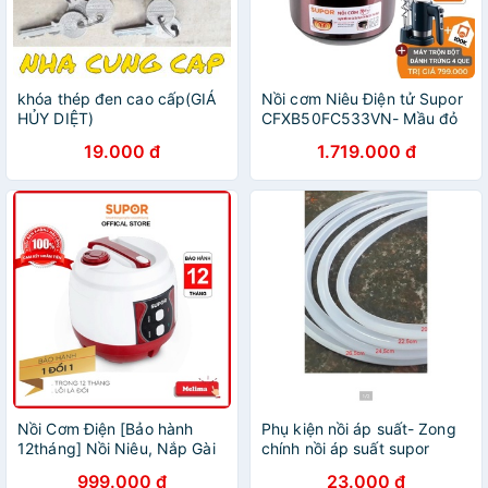
khóa thép đen cao cấp(GIÁ
Nồi cơm Niêu Điện tử Supor
HỦY DIỆT)
CFXB50FC533VN- Mầu đỏ
tím hàng chính hãng bảo
19.000 đ
1.719.000 đ
hành 12 tháng
Nồi Cơm Điện [Bảo hành
Phụ kiện nồi áp suất- Zong
12tháng] Nồi Niêu, Nắp Gài
chính nồi áp suất supor
giúp cơm ngon chính đều
999.000 đ
23.000 đ
Supor CFXB50YB13VN-50