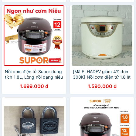
Nồi cơm điện tử Supor dung
[Mã ELHADEV giảm 4% đơn
tích 1.8L, Lòng nồi dạng niêu
300K] Nồi cơm điện tử 1.8 lít
siêu dày giúp cơm chín đều
Supor 50YC9 8 chức năng
1.699.000 đ
1.590.000 đ
và thơm ngon hơn, Tặng
nâu cơm, nấu cháo, làm
kèm xửng hấp
bánh,...