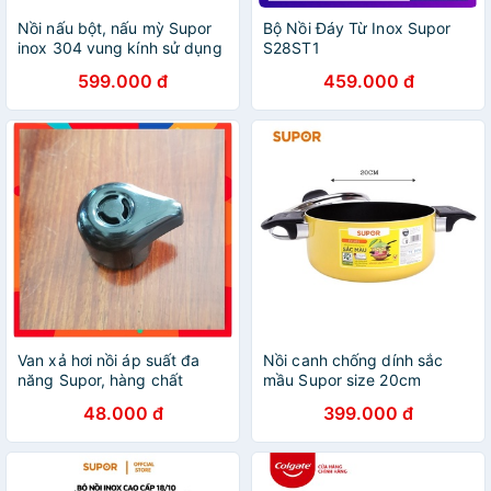
Nồi nấu bột, nấu mỳ Supor
Bộ Nồi Đáy Từ Inox Supor
inox 304 vung kính sử dụng
S28ST1
cho mọi loại bếp ST14JA1-
599.000 đ
459.000 đ
14cm
Van xả hơi nồi áp suất đa
Nồi canh chống dính sắc
năng Supor, hàng chất
mầu Supor size 20cm
lượng cao giá rẻ
S08A20 mầu vàng chanh -
48.000 đ
399.000 đ
hàng chính hãng