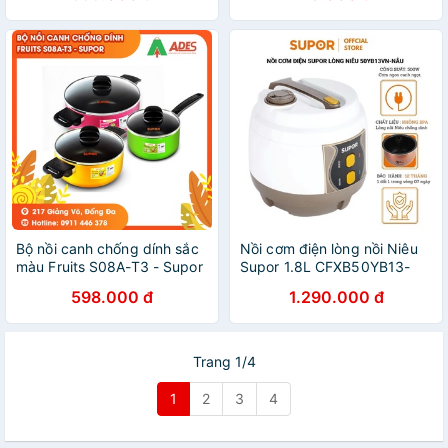
1.8 Lít, Melima
Bộ nồi canh chống dính sắc
Nồi cơm điện lòng nồi Niêu
màu Fruits S08A-T3 - Supor
Supor 1.8L CFXB50YB13-
- Chính hãng HOT 2022
NÂU TRẮNG hàng chính
598.000 đ
1.290.000 đ
hãng bảo hành 12 tháng
Trang 1/4
1
2
3
4