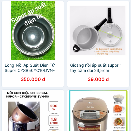
Lòng Nồi Áp Suất Điện Tử
Gioăng nồi áp suất supor 1
Supor CYSB50YC10DVN-
tay cầm dài 26,5cm
100 - 5L phụ kiện phụ tùng
350.000 đ
39.000 đ
linh kiện chính hãng