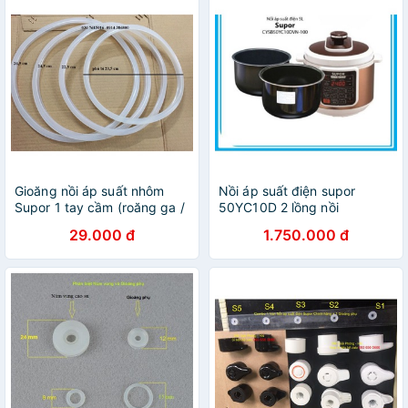
Gioăng nồi áp suất nhôm
Nồi áp suất điện supor
Supor 1 tay cầm (roăng ga /
50YC10D 2 lồng nồi
zoăng / zon / ron gas)
29.000 đ
1.750.000 đ