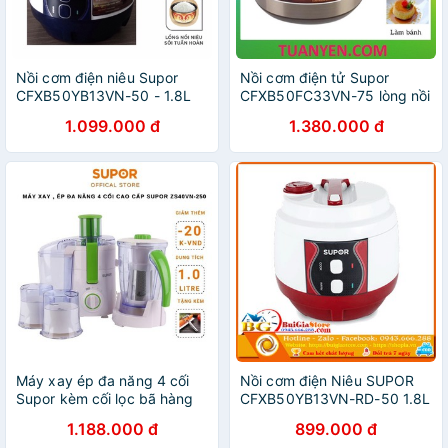
Nồi cơm điện niêu Supor
Nồi cơm điện tử Supor
CFXB50YB13VN-50 - 1.8L
CFXB50FC33VN-75 lòng nồi
Niêu 1.8L - tặng kèm vỉ hấp
1.099.000 đ
1.380.000 đ
Máy xay ép đa năng 4 cối
Nồi cơm điện Niêu SUPOR
Supor kèm cối lọc bã hàng
CFXB50YB13VN-RD-50 1.8L
chính hãng bảo hành 12
1.188.000 đ
899.000 đ
tháng ZS40VN-250