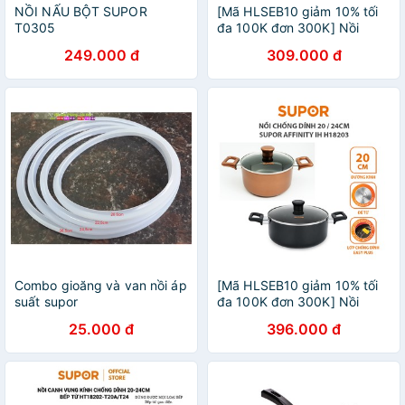
NỒI NẤU BỘT SUPOR
[Mã HLSEB10 giảm 10% tối
T0305
đa 100K đơn 300K] Nồi
chống dính tay cầm dài
249.000 đ
309.000 đ
SUPOR Affinity H18204-T18
18 cm
Combo gioăng và van nồi áp
[Mã HLSEB10 giảm 10% tối
suất supor
đa 100K đơn 300K] Nồi
chống dính SUPOR Affinity
25.000 đ
396.000 đ
IH H18203 20/24CM