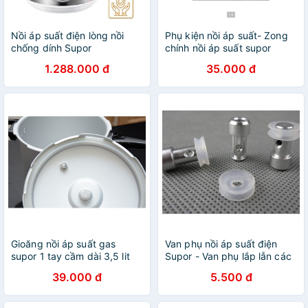
Nồi áp suất điện lòng nồi
Phụ kiện nồi áp suất- Zong
chống dính Supor
chính nồi áp suất supor
SPC50YA310VN siêu bền
1.288.000 đ
35.000 đ
hàng chính hãng bảo hành
12 tháng toàn quốc
Gioăng nồi áp suất gas
Van phụ nồi áp suất điện
supor 1 tay cầm dài 3,5 lit
Supor - Van phụ lắp lẫn các
Nồi áp suất đa năng ( van
39.000 đ
5.500 đ
phao )