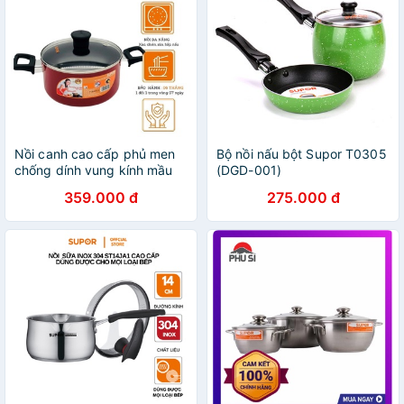
Nồi canh cao cấp phủ men
Bộ nồi nấu bột Supor T0305
chống dính vung kính mầu
(DGD-001)
đỏ đun dùng được bếp từ
359.000 đ
275.000 đ
SUPOR H18202-T20/24