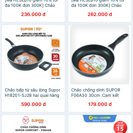
đa 100K đơn 300K] Chảo
đa 100K đơn 300K] Chảo
chống dính Supor Comfort
chống dính Supor Comfort
236.000 đ
262.000 đ
F06A28 28cm
F06A30 30cm
Chảo bếp từ sâu lòng Supor
Chảo chống dính SUPOR
H18201-SJ28 hai quai hàng
F06A30 30cm .Cam kết
chính hãng
hàng chính hãng
590.000 đ
179.000 đ