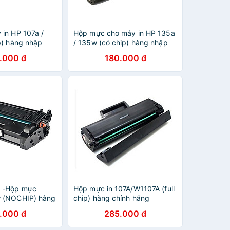
in HP 107a /
Hộp mực cho máy in HP 135a
p) hàng nhập
/ 135w (có chip) hàng nhập
cho máy in HP
khẩu - Dành cho máy in HP
.000 đ
180.000 đ
7a / 107w -
Laser MFP 135a / 135w -
7A / W1107A mới
Cartridge 107A / W1107A mới
x]
100% [Full Box]
 -Hộp mực
Hộp mực in 107A/W1107A (full
 (NOCHIP) hàng
chip) hàng chính hãng
iettoner dùng
Viettoner dùng cho máy in HP
.000 đ
285.000 đ
anon LBP 226dw,
LaserJet 107a, 107w, 135a,
, 228dw, 228x,
135w, 137a, 137w - Cartridge