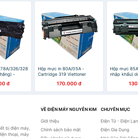
Canon LBP 161dn, 162dw,
mf445dw, mf
MF266dn, MF261d,
mf443dw, mf
MF264dw, MF269dw-
Cartridge 05
Cartridge CF230A mới 100%
[Fullbox]
[Fullbox]
 78A/326/328
Hộp mực in 80A/05A -
Hộp mực 85A
 hãng) -
Cartridge 319 Viettoner
nhập khẩu) d
6200,
(Chính hãng) - HP Pro 400
HP Laser P10
00 đ
170.000 đ
130
4430, 4450,
M401N, M401D, M425DN,
và Canon LB
4480, D520 -
P2035 ,P2055D, Canon
6030 - Cartr
6, P1606d,
251DW , 252DW ,
CE285A mới 
ge 326
MF416DW,416DW - Cartridge
CẸ05A CF280A
VỀ ĐIỆN MÁY NGUYỄN KIM
CHUYÊN MỤC
Giới thiệu
Điện Tử - Điện Lạ
ết bị điện máy,
Chính sách bảo mật
Điện Gia Dụng
 điện thoại, máy