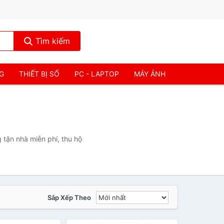
Tìm kiếm
NG
THIẾT BỊ SỐ
PC - LAPTOP
MÁY ẢNH
 tận nhà miễn phí, thu hộ
Sắp Xếp Theo