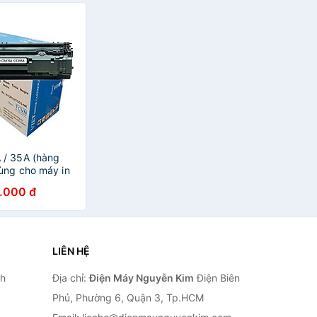
449x, mf455dw,
107A/W1107A mới 100%
453dw -
[Fullbox]
7 - 76A mới 100%
 / 35A (hàng
ùng cho máy in
05, 1006, 1102
.000 đ
P 6000, MF3010,
idge CB435A /
100%
LIÊN HỆ
nh
Địa chỉ:
Điện Máy Nguyễn Kim
Điện Biên
Phủ, Phường 6, Quận 3, Tp.HCM