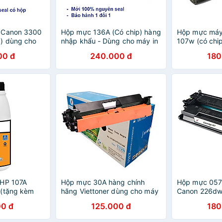
 Canon 3300
Hộp mực 136A (Có chip) hàng
Hộp mực máy 
) dùng cho
nhập khẩu - Dùng cho máy in
107w (có chi
BP 3300,
Hp Laserjet M211d, M211dw,
khẩu - Dùng 
00 đ
240.000 đ
180
0 - Cartridge
M236dw - Cartridge 136A -
Laser MFP 10
 315 mới 100%
W1360A
Cartridge 10
100% [Full Bo
 HP 107A
Hộp mực 30A hàng chính
Hộp mực 057
 (tặng kèm
hãng Viettoner dùng cho máy
Canon 226dw
ho hộp mực
in dùng cho máy in HP
chính hãng V
0 đ
125.000 đ
180
 107w, 135a,
LaserJet M203dn, M203dw,
cho máy in C
Cartridge
M227sdn, M227fdn, M227fdw,
223dw, 236dw