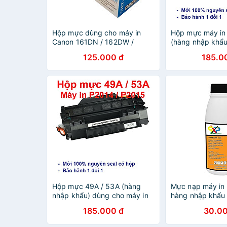
Hộp mực dùng cho máy in
Hộp mực máy in
Canon 161DN / 162DW /
(hàng nhập khẩu
MF261D / MF264DW /
máy in Canon L
125.000 đ
185.0
MF266DN / MF269DW (Có
3360, 3370, 331
VAT) hàng chính hãng
308 / Cartridge
Viettoner - Cartridge CRG 051
- 49A [Fullbox]
- 30A mới 100% [Full Box]
Hộp mực 49A / 53A (hàng
Mực nạp máy in
nhập khẩu) dùng cho máy in
hàng nhập khẩu
HP LaserJet 1160, 1320,
phễu) - Dùng c
185.000 đ
30.00
3390, 3392, M2727, P2015 và
máy in HP 107a,
Canon LBP 3300, 3360,
135w, 137fnw - 