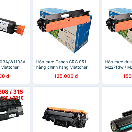
103A/W1103A
Hộp mực Canon CRG 051
Hộp mực dùn
 Viettoner
hàng chính hãng Viettoner
M227fdw / M2
n HP
dùng cho máy in Canon LBP
M227fdn (Có 
00 đ
125.000 đ
150
 1000A,
161dn, LBP 162dw, MF266dn,
hãng Viettone
1200W mới
MF261d, MF264dw,
CF230A mới 1
MF269dw - Cartridge CRG
051 - 30A mới 100% [Fullbox]