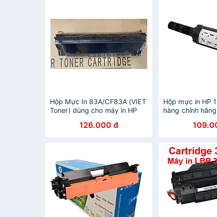
Hộp Mực In 83A/CF83A (VIET
Hộp mực in HP 
Toner) dùng cho máy in HP
hàng chính hãng
M125/ 125FW/ 125A/ 125nw/
dùng cho máy i
126.000 đ
109.0
M126/ M127/ M127FN/ M201/
Neverstop Laser
M201DW/ M225MFP (Hàng
1000W, 1200A, 
chính hãng)
100% [Fullbox]