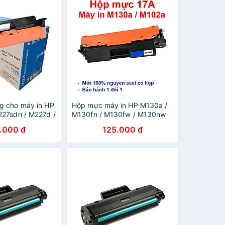
g cho máy in HP
Hộp mực máy in HP M130a /
27sdn / M227d /
M130fn / M130fw / M130nw
VAT) hàng chính
(hàng nhập khẩu) - Cartridge
.000 đ
125.000 đ
r - Cartridge
CF217A - 17A mới 100% [Full
00% [Full Box]
Box]