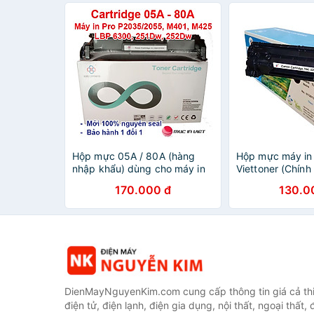
3370, 3310 - Cartridge
107A - w1107a
Q5949A/Q7553A mới 100%
[Fullbox]
Hộp mực 05A / 80A (hàng
Hộp mực máy in
nhập khẩu) dùng cho máy in
Viettoner (Chính
HP Pro 400 M401, M425,
Canon 6230dn, 
170.000 đ
130.0
P2035, P2055 - Canon LBP
MF4410, 4420, 
251DW, 252DW, MF416DW -
MF4550, 4470, 
Cartridge CE505A - CF280A
HP P1566, P160
M1536 - Cartrid
DienMayNguyenKim.com cung cấp thông tin giá cả thi
điện tử, điện lạnh, điện gia dụng, nội thất, ngoại thất,