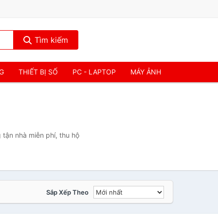
Tìm kiếm
NG
THIẾT BỊ SỐ
PC - LAPTOP
MÁY ẢNH
 tận nhà miễn phí, thu hộ
Sắp Xếp Theo