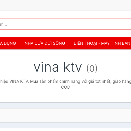
IA DỤNG
NHÀ CỬA ĐỜI SỐNG
ĐIỆN THOẠI - MÁY TÍNH BẢ
vina ktv
(0)
iệu VINA KTV. Mua sản phẩm chính hãng với giá tốt nhất, giao hàng
COD