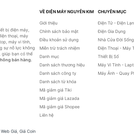
VỀ ĐIỆN MÁY NGUYỄN KIM
CHUYÊN MỤC
Giới thiệu
Điện Tử - Điện Lạ
ết bị điện máy,
Chính sách bảo mật
Điện Gia Dụng
 điện thoại, máy
Điều khoản sử dụng
Nhà Cửa Đời Sống
top, máy vi tính,
g sự nỗ lực không
Miễn trừ trách nhiệm
Điện Thoại - Máy 
 giúp bạn có thể
Danh mục
Thiết Bị Số
không bán hàng.
Danh sách thương hiệu
Máy Vi Tính - Lap
Danh sách công ty
Máy Ảnh - Quay P
Danh sách từ khóa
Mã giảm giá Tiki
Mã giảm giá Lazada
Mã giảm giá Shopee
Liên hệ
,
Web Giá
,
Giá Coin