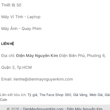
Thiết Bị Số
Máy Vi Tính - Laptop
Máy Ảnh - Quay Phim
LIÊN HỆ
Địa chỉ:
Điện Máy Nguyễn Kim
Điện Biên Phủ, Phường 6,
Quận 3, Tp.HCM
Email: lienhe@dienmaynguyenkim.com
Liên kết hữu ích:
Tỷ giá
,
The Face Shop 360
,
Giá Vàng
,
Web Giá
,
Giá
Coin
© 2026 –
DienMayNguyenKim.com
-
Điện Máy Nguyễn Kim
.