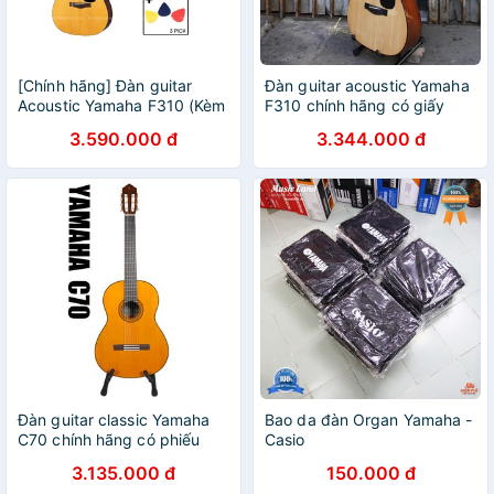
[Chính hãng] Đàn guitar
Đàn guitar acoustic Yamaha
Acoustic Yamaha F310 (Kèm
F310 chính hãng có giấy
phụ kiện)
chứng nhận yamaha f310
3.590.000 đ
3.344.000 đ
vinaguitar tặng full 12 phụ
kiện
Đàn guitar classic Yamaha
Bao da đàn Organ Yamaha -
C70 chính hãng có phiếu
Casio
chứng nhận yamaha c70
3.135.000 đ
150.000 đ
guitar cổ điển đáng mua