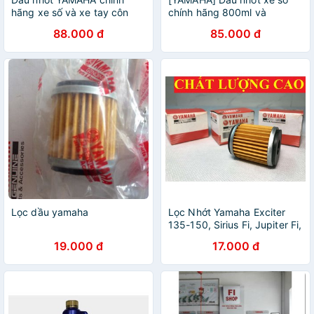
hãng xe số và xe tay côn
chính hãng 800ml và
1000ml
88.000 đ
85.000 đ
Lọc dầu yamaha
Lọc Nhớt Yamaha Exciter
135-150, Sirius Fi, Jupiter Fi,
FZ, TFX...(Chất Lượng Cao)
19.000 đ
17.000 đ