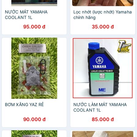
NƯỚC MÁT YAMAHA
Lọc nhớt (lược nhớt) Yamaha
COOLANT 1L
chính hãng
95.000 đ
35.000 đ
BƠM XĂNG YAZ RẺ
NƯỚC LÀM MÁT YAMAHA
COOLANT 1L
90.000 đ
85.000 đ