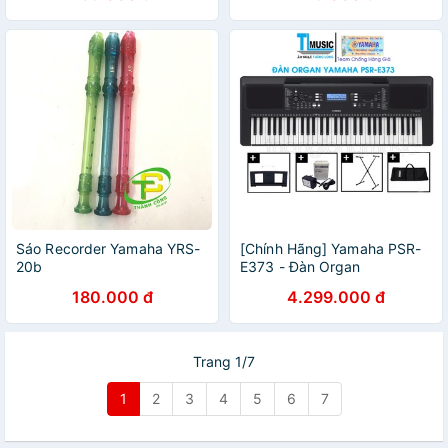
Giả YRS24B YRS 24B
Sáo Recorder Yamaha YRS-
[Chính Hãng] Yamaha PSR-
20b
E373 - Đàn Organ
(Keyboard) Yamaha 61 Phím
180.000 đ
4.299.000 đ
PSR E373 Kèm phụ kiện
Trang 1/7
1
2
3
4
5
6
7