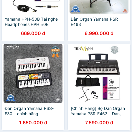
Yamaha HPH-50B Tai nghe
Đàn Organ Yamaha PSR
Headphones HPH 50B
E463
Compact Closed HPH50B -
669.000 đ
6.990.000 đ
Chính Hãng
Đàn Organ Yamaha PSS-
[Chính Hãng] Bộ Đàn Organ
F30 – chính hãng
Yamaha PSR-E463 - Đàn,
Chân, Bao, Nguồn Keyboard
1.650.000 đ
7.590.000 đ
PSR E463 - Có tem chống
hàng giả Bộ CA