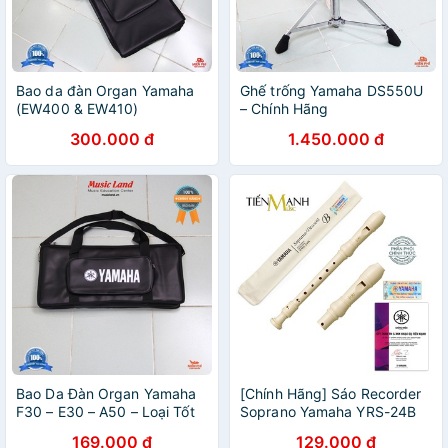
Bao da đàn Organ Yamaha
Ghế trống Yamaha DS550U
(EW400 & EW410)
– Chính Hãng
300.000 đ
1.450.000 đ
Bao Da Đàn Organ Yamaha
[Chính Hãng] Sáo Recorder
F30 – E30 – A50 – Loại Tốt
Soprano Yamaha YRS-24B
Tone C (Đô) Kiểu Baroque
169.000 đ
129.000 đ
(B) - Có Tem Chống Hàng