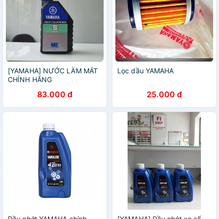
[YAMAHA] NƯỚC LÀM MÁT
Lọc dầu YAMAHA
CHÍNH HÃNG
83.000 đ
25.000 đ
Dầu nhớt YAMAHA chính
[YAMAHA] Dầu nhớt xe số