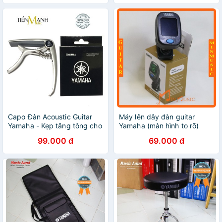
tặng full phụ kiện
Capo Đàn Acoustic Guitar
Máy lên dây đàn guitar
Yamaha - Kẹp tăng tông cho
Yamaha (màn hình to rõ)
Đàn Ghi-ta - Có đầu nhổ
99.000 đ
69.000 đ
chốt chặn giữ dây trên
Ngựa