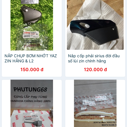
NẮP CHỤP BƠM NHỚT YAZ
Nắp cốp phải sirius đời đầu
ZIN HÃNG & L2
số lùi zin chính hãng
150.000 đ
120.000 đ