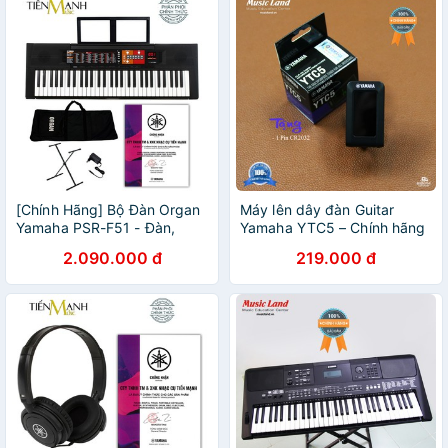
[Chính Hãng] Bộ Đàn Organ
Máy lên dây đàn Guitar
Yamaha PSR-F51 - Đàn,
Yamaha YTC5 – Chính hãng
Chân, Bao, Nguồn -
2.090.000 đ
219.000 đ
Keyboard PSR F51 Có tem
chống hàng giả bộ CA