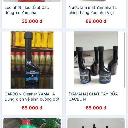
Lọc nhớt ( lọc dầu) Các
Nước làm mát Yamaha 1L
dòng xe Yamaha
chính hãng Yamaha Việt
Nam
35.000 đ
89.000 đ
CARBON Cleaner YAMAHA
[YAMAHA] CHẤT TẨY RỬA
Dung dịch vệ sinh buồng đốt
CACBON
chính hãng
65.000 đ
65.000 đ