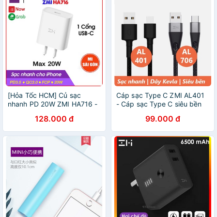
[Hỏa Tốc HCM] Củ sạc
Cáp sạc Type C ZMI AL401
nhanh PD 20W ZMI HA716 -
- Cáp sạc Type C siêu bền
SẠC PD CHO iPhone
bọc Kevlar Xiaomi Zmi
128.000 đ
99.000 đ
12/11/8,...
AL706