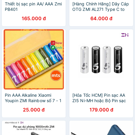
Thiết bị sạc pin AA/ AAA Zmi
[Hàng Chính Hãng] Dây Cáp
PB401
OTG ZMI AL271 Type C to
USB 3.0 Bảo Hành 03 Tháng
165.000 đ
64.000 đ
Pin AAA Alkaline Xiaomi
[Hỏa Tốc HCM] Pin sạc AA
Youpin ZMI Rainbow số 7 - 1
ZI5 Ni-MH hoặc Bộ Pin sạc
vỉ 10 viên, Pin đũa 3A Pin
AA ZMI PB421 Lithium (Gồm
25.000 đ
179.000 đ
Xiaomi ZMI số 7 Chính Hãng
4 Pin + 1 Dock sạc)