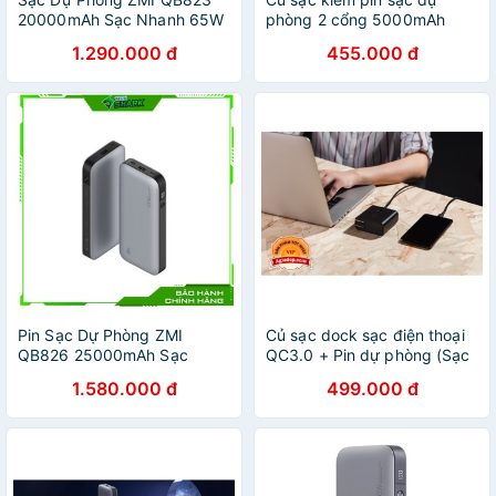
20000mAh Sạc Nhanh 65W
phòng 2 cổng 5000mAh
chuẩn PD
18W Xiaomi ZMI APB05
1.290.000 đ
455.000 đ
Pin Sạc Dự Phòng ZMI
Củ sạc dock sạc điện thoại
QB826 25000mAh Sạc
QC3.0 + Pin dự phòng (Sạc
Nhanh 200W
nhanh) Xiaomi ZMI 6500mah
1.580.000 đ
499.000 đ
cao cấp Agiadep.com