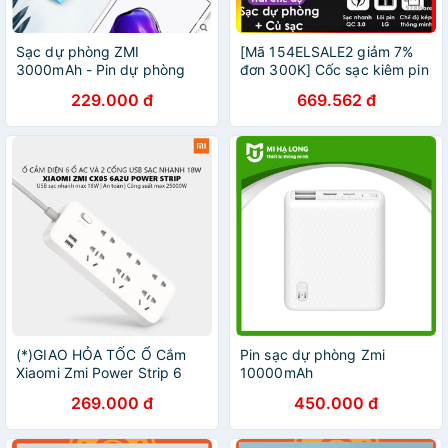
Sạc dự phòng ZMI
[Mã 154ELSALE2 giảm 7%
3000mAh - Pin dự phòng
đơn 300K] Cốc sạc kiêm pin
ZMI 3000mAh - siêu nhỏ
sạc dự phòng Xiaomi ZMI
229.000 đ
669.562 đ
gọn nhẹ
APB01 6500mAh - Mr
Xiaomi
(*)GIAO HỎA TỐC Ổ Cắm
Pin sạc dự phòng Zmi
Xiaomi Zmi Power Strip 6
10000mAh
cổng 2 USB CX05
269.000 đ
450.000 đ