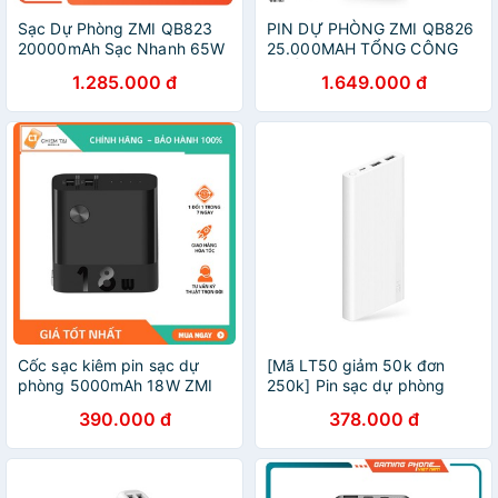
Sạc Dự Phòng ZMI QB823
PIN DỰ PHÒNG ZMI QB826
20000mAh Sạc Nhanh 65W
25.000MAH TỔNG CÔNG
chuẩn PD
SUẤT 200W
1.285.000 đ
1.649.000 đ
Cốc sạc kiêm pin sạc dự
[Mã LT50 giảm 50k đơn
phòng 5000mAh 18W ZMI
250k] Pin sạc dự phòng
APB05
10000mAh ZMI JD810 18W
390.000 đ
378.000 đ
- Bảo hành 1 tháng