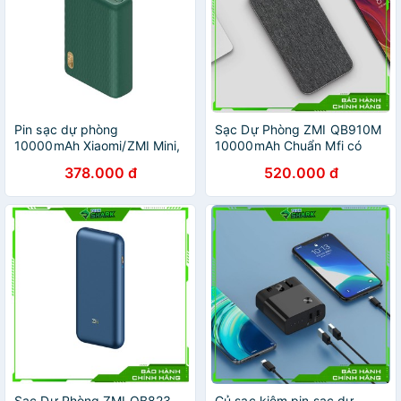
Pin sạc dự phòng
Sạc Dự Phòng ZMI QB910M
10000mAh Xiaomi/ZMI Mini,
10000mAh Chuẩn Mfi có
Hỗ trợ sạc nhanh PD 3.0
chân sạc lightning
378.000 đ
520.000 đ
22.5W, iPhone / iPad / Điện
thoại Android
Sạc Dự Phòng ZMI QB823
Củ sạc kiêm pin sạc dự