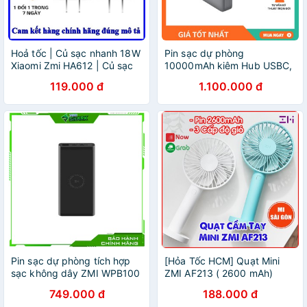
Hoả tốc | Củ sạc nhanh 18W
Pin sạc dự phòng
Xiaomi Zmi HA612 | Củ sạc
10000mAh kiêm Hub USBC,
nhanh 30W Xiaomi Zmi
HDMI ZMI QB816
119.000 đ
1.100.000 đ
HA722 | Adapter sạc nhanh |
MIHOANGGIA
Pin sạc dự phòng tích hợp
[Hỏa Tốc HCM] Quạt Mini
sạc không dây ZMI WPB100
ZMI AF213 ( 2600 mAh)
10000mAh
749.000 đ
188.000 đ