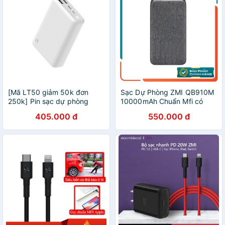
[Mã LT50 giảm 50k đơn
Sạc Dự Phòng ZMI QB910M
250k] Pin sạc dự phòng
10000mAh Chuẩn Mfi có
10000mAh mini ZMI QB817 -
chân sạc lightning
405.000 đ
550.000 đ
Bảo hành 1 tháng