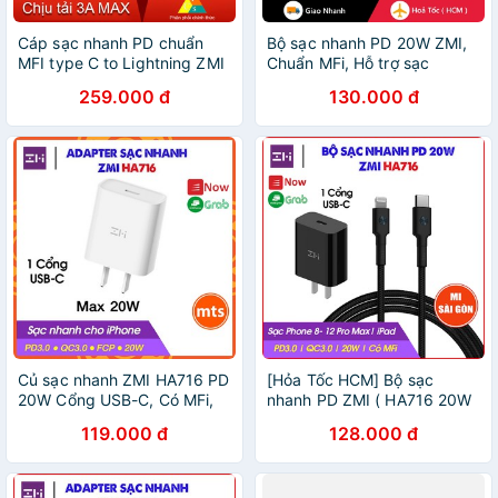
Cáp sạc nhanh PD chuẩn
Bộ sạc nhanh PD 20W ZMI,
MFI type C to Lightning ZMI
Chuẩn MFi, Hỗ trợ sạc
- Cáp sạc siêu bền Xiaomi
iPhone 13 / 12 / 11 / X / 8,
259.000 đ
130.000 đ
Zmi AL873K đạt chứng nhận
iPad, iPod
MFI
Củ sạc nhanh ZMI HA716 PD
[Hỏa Tốc HCM] Bộ sạc
20W Cổng USB-C, Có MFi,
nhanh PD ZMI ( HA716 20W
Hỗ trợ iPhone 12 / 11 / SE / 8
) cho Apple, iPhone 13/ 13
119.000 đ
128.000 đ
/ 8P, iPad - Minh Tín Shop
Pro/ 13 Pro Max/ chuẩn MFi,
cổng USB Type - C,