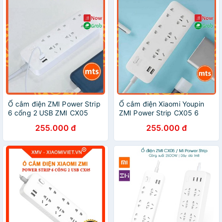
Ổ cắm điện ZMI Power Strip
Ổ cắm điện Xiaomi Youpin
6 cổng 2 USB ZMI CX05
ZMI Power Strip CX05 6
Chính Hãng - Minh Tín Shop
cổng 2 cổng sạc USB sạc
255.000 đ
255.000 đ
nhanh 18W - Minh Tín Shop