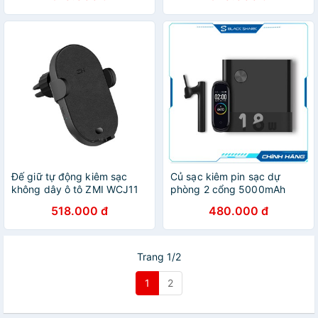
Đế giữ tự động kiêm sạc
Củ sạc kiêm pin sạc dự
không dây ô tô ZMI WCJ11
phòng 2 cổng 5000mAh
10W - Bảo hành 1 tháng
18W Xiaomi ZMI APB05
518.000 đ
480.000 đ
Trang 1/2
1
2