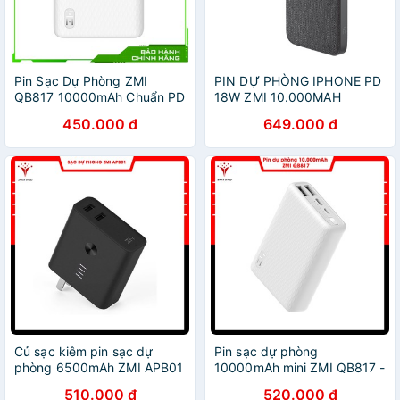
Pin Sạc Dự Phòng ZMI
PIN DỰ PHÒNG IPHONE PD
QB817 10000mAh Chuẩn PD
18W ZMI 10.000MAH
450.000 đ
649.000 đ
Củ sạc kiêm pin sạc dự
Pin sạc dự phòng
phòng 6500mAh ZMI APB01
10000mAh mini ZMI QB817 -
- Bảo hành 1 tháng
Bảo hành 1 tháng
510.000 đ
520.000 đ