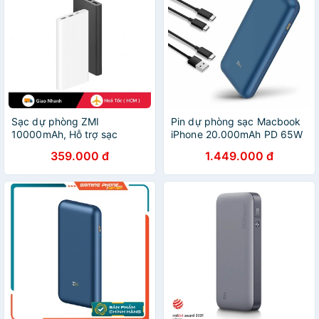
Sạc dự phòng ZMI
Pin dự phòng sạc Macbook
10000mAh, Hỗ trợ sạc
iPhone 20.000mAh PD 65W
nhanh PD 18W và QC 3.0
Zmi QB823
359.000 đ
1.449.000 đ
Model JD810