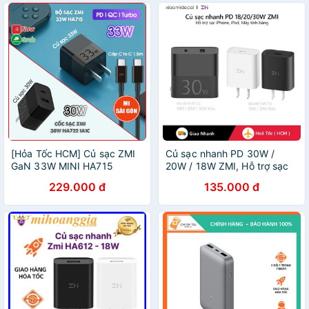
[Hỏa Tốc HCM] Củ sạc ZMI
Củ sạc nhanh PD 30W /
GaN 33W MINI HA715
20W / 18W ZMI, Hỗ trợ sạc
HOẶC ZMI HA722 [Nhanh
iPhone 12 / 11 / 8 / iPad /
229.000 đ
135.000 đ
PD cho IPHONE , IPAD] Điện
Macbook / Máy tính xách
thoại Android,Máy tính bảng
tay, điện thoại