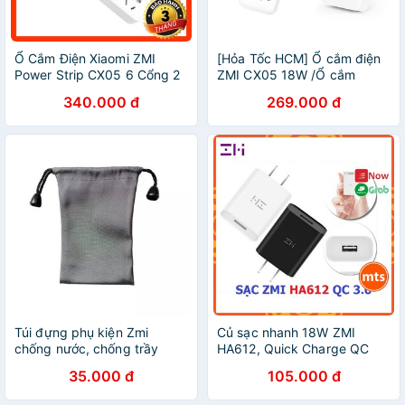
Ổ Cắm Điện Xiaomi ZMI
[Hỏa Tốc HCM] Ổ cắm điện
Power Strip CX05 6 Cổng 2
ZMI CX05 18W /Ổ cắm
Cổng USB
Xiaomi Mi Power Strip 6
340.000 đ
269.000 đ
cổng 3 USB
Túi đựng phụ kiện Zmi
Củ sạc nhanh 18W ZMI
chống nước, chống trầy
HA612, Quick Charge QC
xước, chống sốc size
3.0 sạc nhanh tiện lợi bền bỉ
35.000 đ
105.000 đ
7x11cm
- Minh Tín Shop