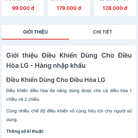
FPT Play box
panasonic LCD -
32T650 - Hàng
99.000 đ
179.000 đ
128.000 đ
2018 - hàng
LED - Hàng chính
nhập khẩu
nhập khẩu
hãng
GIỚI THIỆU
CHI TIẾT
Giới thiệu Điều Khiển Dùng Cho Điều
Hòa LG - Hàng nhập khẩu
Điều Khiển Dùng Cho Điều Hòa LG
Điều khiển điều hòa đa năng dùng được cho cả điều hòa 1
chiều và 2 chiều.
Cùng nhiều chế độ điều khiển vô cùng hữu ích cho người sử
dụng.
Thông số kĩ thuật: