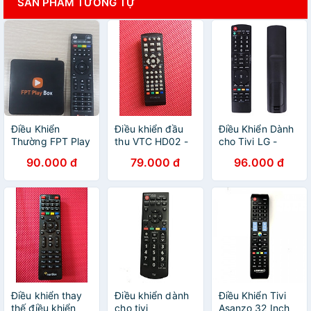
SẢN PHẨM TƯƠNG TỰ
Điều Khiển
Điều khiển đầu
Điều Khiển Dành
Thường FPT Play
thu VTC HD02 -
cho Tivi LG -
Box 2018 - Hàng
Hàng nhập khẩu
Hàng nhập khẩu
90.000 đ
79.000 đ
96.000 đ
nhập khẩu
Điều khiển thay
Điều khiển dành
Điều Khiển Tivi
thế điều khiển
cho tivi
Asanzo 32 Inch