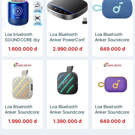
Loa bluetooth
Loa Bluetooth
Loa Bluetooth
SOUNDCORE (by
Anker PowerConf
Anker Soundcore
Anker) Mini 3 Pro
S500 A3305 -
Select 4 Go -
1.600.000 đ
2.990.000 đ
649.000 đ
- Phiên bản
Hàng chính hãng
GiaPhucStore |
Marvel - A3127S
Hàng Chính Hãng
Loa Bluetooth
Loa Bluetooth
Loa Bluetooth
Anker Soundcore
Anker Soundcore
Anker Soundcore
Boom Go 3i
Boom Go 3i -
Select 4 Go
1.990.000 đ
1.390.000 đ
649.000 đ
D5103 - Hàng
GiaPhucStore |
A31X1 - Hàng
chính hãng
Hàng Chính Hãng
chính hãng