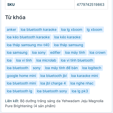
SKU
4779742519863
Từ khóa
anker
loa bluetooth karaoke
loa lg xboom
lg xboom
loa kéo bluetooth karaoke
loa kéo karaoke
loa tháp samsung mx-t40
loa tháp samsung
loa samsung
loa sony
edifier
loa máy tính
loa crown
loa
loa vi tính
loa microlab
loa vi tính bluetooth
loa bluetooth
sony
loa máy tính để bàn
loa logitech
google home mini
loa bluetooth jbl
loa karaoke mini
loa bluetooth mini
loa jbl charge 4
loa nghe nhac
loa bluetooth lg
loa bluetooth sony
loa lg pk3
Liên kết:
Bộ dưỡng trắng sáng da Yehwadam Jeju Magnolia
Pure Brightening (4 sản phẩm)