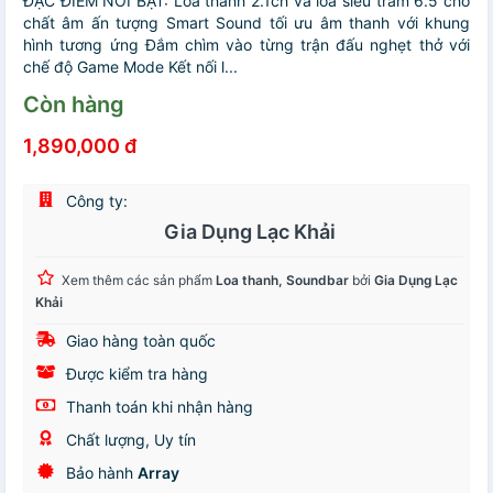
ĐẶC ĐIỂM NỔI BẬT:️ Loa thanh 2.1ch và loa siêu trầm 6.5 cho
chất âm ấn tượng️ Smart Sound tối ưu âm thanh với khung
hình tương ứng️ Đắm chìm vào từng trận đấu nghẹt thở với
chế độ Game Mode️ Kết nối l...
Còn hàng
1,890,000 đ
Công ty:
Gia Dụng Lạc Khải
Xem thêm các sản phẩm
Loa thanh, Soundbar
bởi
Gia Dụng Lạc
Khải
Giao hàng toàn quốc
Được kiểm tra hàng
Thanh toán khi nhận hàng
Chất lượng, Uy tín
Bảo hành
Array