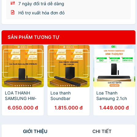
7 ngày đổi trả dễ dàng
Hỗ trợ xuất hóa đơn đỏ
SẢN PHẨM TƯƠNG TỰ
LOA THANH
Loa thanh
Loa Thanh
SAMSUNG HW-
Soundbar
Samsung 2.1ch
S700D/XV -
Samsung 2.1
150W HW-
6.050.000 đ
1.815.000 đ
1.449.000 đ
Hàng chính hãng
150W HW-
T420/XV - Hàng
T420/XV- Hàng
Chính Hãng
chính hãng
GIỚI THIỆU
CHI TIẾT