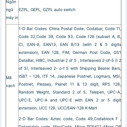
Ngôn
ngữ
EZPL, GEPL, GZPL auto switch
máy in
1-D Bar Codes: China Postal Code, Codabar, Code 11,
Code 32,Code 39, Code 93, Code 128 (subset A, B,
C), EAN-8, EAN13, EAN 8/13 (with 2 & 5 digits
extension), EAN 128, FIM, German Post Code, GS1
DataBar, HIBC, Industrial 2 of 5 , Interleaved 2-of-5 (I 2
of 5), Interleaved 2- o-f 5 with Shipping Bearer Bars,
ISBT – 128, ITF 14, Japanese Postnet, Logmars, MSI,
Mã
Postnet, Plessey, Planet 11 & 13 digit, RPS 128,
vạch
Random Weight, Standard 2 of 5, Telepen, UPC-A,
UPC-E, UPC-A and UPC-E with EAN 2 or 5 digit
extension, UCC 128, UCC/EAN-128 K-Mart
2-D Bar Codes: Aztec code, Code 49,Codablock F ,
Datamatrix code, MaxiCode, Micro PDF417, Micro QR