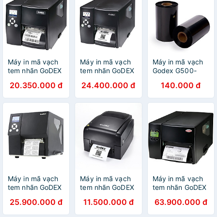
Máy in mã vạch
Máy in mã vạch
Máy in mã vạch
tem nhãn GoDEX
tem nhãn GoDEX
Godex G500-
EZ2250i - Hàng
EZ2350i - Hàng
USB - 203dpi (
20.350.000 đ
24.400.000 đ
140.000 đ
nhập khẩu
nhập khẩu
hàng chính hãng)
Máy in mã vạch
Máy in mã vạch
Máy in mã vạch
tem nhãn GoDEX
tem nhãn GoDEX
tem nhãn GoDEX
ZX420i - Hàng
EZ520 - Hàng
EZ6300Plus -
25.900.000 đ
11.500.000 đ
63.900.000 đ
nhập khẩu
nhập khẩu
Hàng nhập khẩu