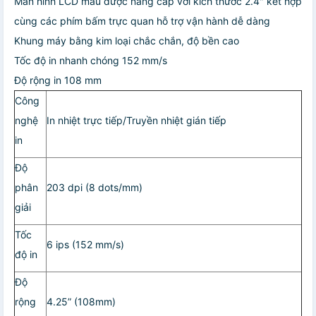
Màn hình LCD màu được nâng cấp với kích thước 2.4" kết hợp
cùng các phím bấm trực quan hỗ trợ vận hành dễ dàng
Khung máy bằng kim loại chắc chắn, độ bền cao
Tốc độ in nhanh chóng 152 mm/s
Độ rộng in 108 mm
Công
nghệ
In nhiệt trực tiếp/Truyền nhiệt gián tiếp
in
Độ
phân
203 dpi (8 dots/mm)
giải
Tốc
6 ips (152 mm/s)
độ in
Độ
rộng
4.25” (108mm)