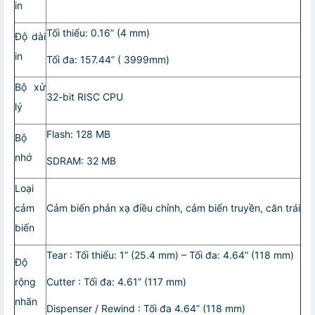
in
Tối thiểu: 0.16” (4 mm)
Độ dài
in
Tối đa: 157.44” ( 3999mm)
Bộ xử
32-bit RISC CPU
lý
Flash: 128 MB
Bộ
nhớ
SDRAM: 32 MB
Loại
cảm
Cảm biến phản xạ điều chỉnh, cảm biến truyền, căn trái
biến
Tear : Tối thiểu: 1” (25.4 mm) – Tối đa: 4.64” (118 mm)
Độ
rộng
Cutter : Tối đa: 4.61” (117 mm)
nhãn
Dispenser / Rewind : Tối đa 4.64” (118 mm)