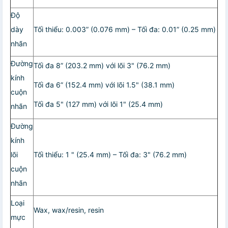
Độ
dày
Tối thiểu: 0.003” (0.076 mm) – Tối đa: 0.01” (0.25 mm)
nhãn
Đường
Tối đa 8” (203.2 mm) với lõi 3" (76.2 mm)
kính
Tối đa 6” (152.4 mm) với lõi 1.5" (38.1 mm)
cuộn
Tối đa 5" (127 mm) với lõi 1" (25.4 mm)
nhãn
Đường
kính
lõi
Tối thiểu: 1 " (25.4 mm) – Tối đa: 3" (76.2 mm)
cuộn
nhãn
Loại
Wax, wax/resin, resin
mực