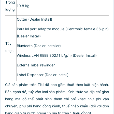
Trọng
10.8 Kg
lượng
Cutter (Dealer Install)
Parallel port adaptor module (Centronic female 36-pin)
(Dealer Install)
Tùy
Bluetooth (Dealer Installer)
chọn
Wireless LAN (IEEE 802.11 b/g/n) (Dealer Install)
External label rewinder
Label Dispenser (Dealer Install)
Giá sản phẩm trên Tiki đã bao gồm thuế theo luật hiện hành.
Bên cạnh đó, tuỳ vào loại sản phẩm, hình thức và địa chỉ giao
hàng mà có thể phát sinh thêm chi phí khác như phí vận
chuyển, phụ phí hàng cồng kềnh, thuế nhập khẩu (đối với đơn
hàng giao từ nước ngoài có giá trị trên 1 triệu đồng).....