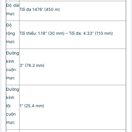
Độ dài
Tối đa 1476’ (450 m)
mực
Độ
rộng
Tối thiểu: 1.18” (30 mm) – Tối đa: 4.33” (110 mm)
mực
Đường
kính
3” (76.2 mm)
cuộn
mực
Đường
kính
lõi
1” (25.4 mm)
cuộn
mực