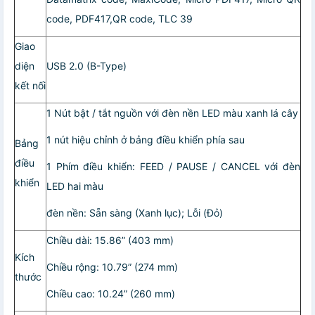
code, PDF417,QR code, TLC 39
Giao
diện
USB 2.0 (B-Type)
kết nối
1 Nút bật / tắt nguồn với đèn nền LED màu xanh lá cây
1 nút hiệu chỉnh ở bảng điều khiển phía sau
Bảng
điều
1 Phím điều khiển: FEED / PAUSE / CANCEL với đèn
khiển
LED hai màu
đèn nền: Sẵn sàng (Xanh lục); Lỗi (Đỏ)
Chiều dài: 15.86” (403 mm)
Kích
Chiều rộng: 10.79” (274 mm)
thước
Chiều cao: 10.24” (260 mm)