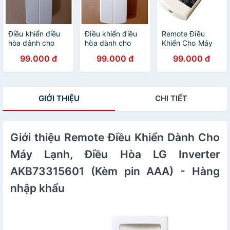
Điều khiển điều
Điều khiển điều
Remote Điều
hòa dành cho
hòa dành cho
Khiển Cho Máy
Daikin Inverter -
Daikin- Hàng tốt
Lạnh, Điều Hòa
99.000 đ
99.000 đ
99.000 đ
Hàng chính hãng
các dòng Daikin
Panasonic
ATKA ATKQ
Inverter
ATKC ATF FTHF
A75C3208,
FTC FTKQ 1HP
A75C3706,
GIỚI THIỆU
CHI TIẾT
1.5 HP 2HP
A75C3708 -
2.5HP - Hàng
Hàng nhập khẩu
nhập khẩu
Giới thiệu Remote Điều Khiển Dành Cho
Máy Lạnh, Điều Hòa LG Inverter
AKB73315601 (Kèm pin AAA) - Hàng
nhập khẩu