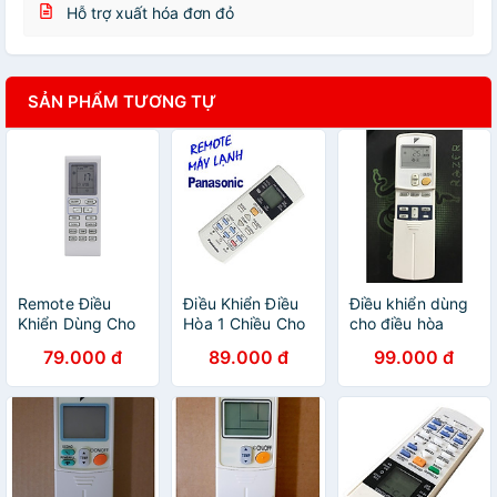
Hỗ trợ xuất hóa đơn đỏ
SẢN PHẨM TƯƠNG TỰ
Remote Điều
Điều Khiển Điều
Điều khiển dùng
Khiển Dùng Cho
Hòa 1 Chiều Cho
cho điều hòa
Điều Hòa AQUA -
Panasonic -
Daikin 1 chiều đời
79.000 đ
89.000 đ
99.000 đ
Hàng chính hãng
Hàng chính hãng
cũ - Hàng nhập
khẩu