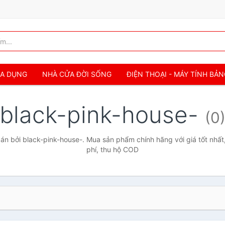
IA DỤNG
NHÀ CỬA ĐỜI SỐNG
ĐIỆN THOẠI - MÁY TÍNH BẢ
black-pink-house-
(0
n bởi black-pink-house-. Mua sản phẩm chính hãng với giá tốt nhất
phí, thu hộ COD