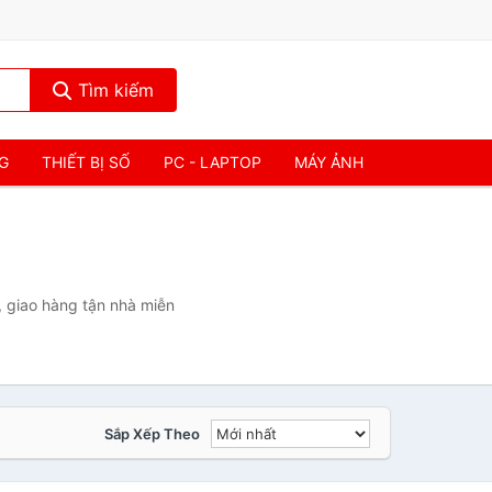
Tìm kiếm
NG
THIẾT BỊ SỐ
PC - LAPTOP
MÁY ẢNH
)
, giao hàng tận nhà miễn
Sắp Xếp Theo