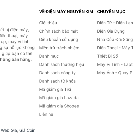
VỀ ĐIỆN MÁY NGUYỄN KIM
CHUYÊN MỤC
Giới thiệu
Điện Tử - Điện Lạ
ết bị điện máy,
Chính sách bảo mật
Điện Gia Dụng
 điện thoại, máy
Điều khoản sử dụng
Nhà Cửa Đời Sống
top, máy vi tính,
g sự nỗ lực không
Miễn trừ trách nhiệm
Điện Thoại - Máy 
 giúp bạn có thể
Danh mục
Thiết Bị Số
không bán hàng.
Danh sách thương hiệu
Máy Vi Tính - Lap
Danh sách công ty
Máy Ảnh - Quay P
Danh sách từ khóa
Mã giảm giá Tiki
Mã giảm giá Lazada
Mã giảm giá Shopee
Liên hệ
,
Web Giá
,
Giá Coin