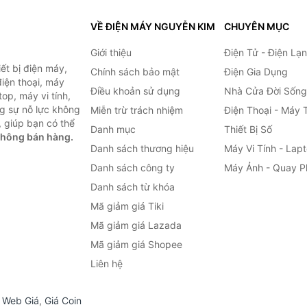
VỀ ĐIỆN MÁY NGUYỄN KIM
CHUYÊN MỤC
Giới thiệu
Điện Tử - Điện Lạ
ết bị điện máy,
Chính sách bảo mật
Điện Gia Dụng
 điện thoại, máy
Điều khoản sử dụng
Nhà Cửa Đời Sống
top, máy vi tính,
g sự nỗ lực không
Miễn trừ trách nhiệm
Điện Thoại - Máy 
 giúp bạn có thể
Danh mục
Thiết Bị Số
không bán hàng.
Danh sách thương hiệu
Máy Vi Tính - Lap
Danh sách công ty
Máy Ảnh - Quay P
Danh sách từ khóa
Mã giảm giá Tiki
Mã giảm giá Lazada
Mã giảm giá Shopee
Liên hệ
,
Web Giá
,
Giá Coin