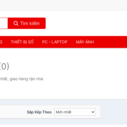
Tìm kiếm
NG
THIẾT BỊ SỐ
PC - LAPTOP
MÁY ẢNH
(0)
hất, giao hàng tận nhà
Sắp Xếp Theo