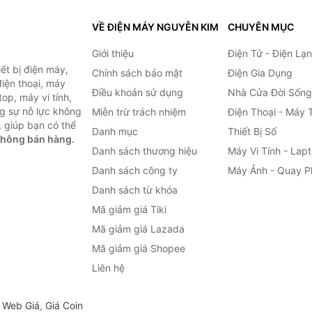
VỀ ĐIỆN MÁY NGUYỄN KIM
CHUYÊN MỤC
Giới thiệu
Điện Tử - Điện Lạ
ết bị điện máy,
Chính sách bảo mật
Điện Gia Dụng
 điện thoại, máy
Điều khoản sử dụng
Nhà Cửa Đời Sống
top, máy vi tính,
g sự nỗ lực không
Miễn trừ trách nhiệm
Điện Thoại - Máy 
 giúp bạn có thể
Danh mục
Thiết Bị Số
không bán hàng.
Danh sách thương hiệu
Máy Vi Tính - Lap
Danh sách công ty
Máy Ảnh - Quay P
Danh sách từ khóa
Mã giảm giá Tiki
Mã giảm giá Lazada
Mã giảm giá Shopee
Liên hệ
,
Web Giá
,
Giá Coin