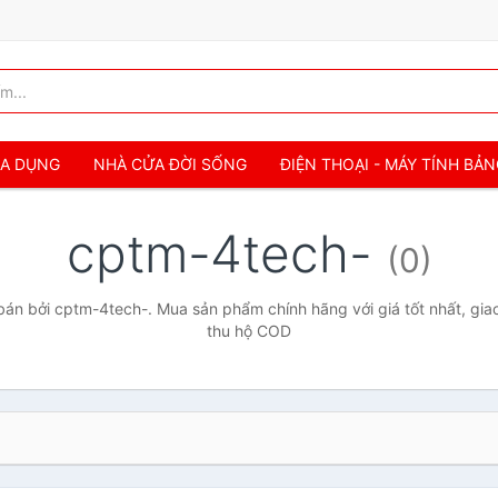
IA DỤNG
NHÀ CỬA ĐỜI SỐNG
ĐIỆN THOẠI - MÁY TÍNH BẢ
cptm-4tech-
(0)
án bởi cptm-4tech-. Mua sản phẩm chính hãng với giá tốt nhất, giao
thu hộ COD