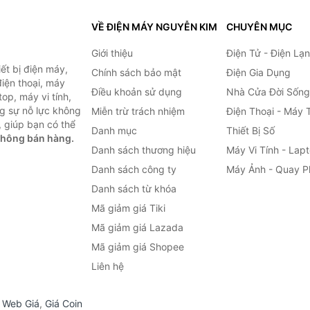
VỀ ĐIỆN MÁY NGUYỄN KIM
CHUYÊN MỤC
Giới thiệu
Điện Tử - Điện Lạ
ết bị điện máy,
Chính sách bảo mật
Điện Gia Dụng
 điện thoại, máy
Điều khoản sử dụng
Nhà Cửa Đời Sống
top, máy vi tính,
g sự nỗ lực không
Miễn trừ trách nhiệm
Điện Thoại - Máy 
 giúp bạn có thể
Danh mục
Thiết Bị Số
không bán hàng.
Danh sách thương hiệu
Máy Vi Tính - Lap
Danh sách công ty
Máy Ảnh - Quay P
Danh sách từ khóa
Mã giảm giá Tiki
Mã giảm giá Lazada
Mã giảm giá Shopee
Liên hệ
,
Web Giá
,
Giá Coin