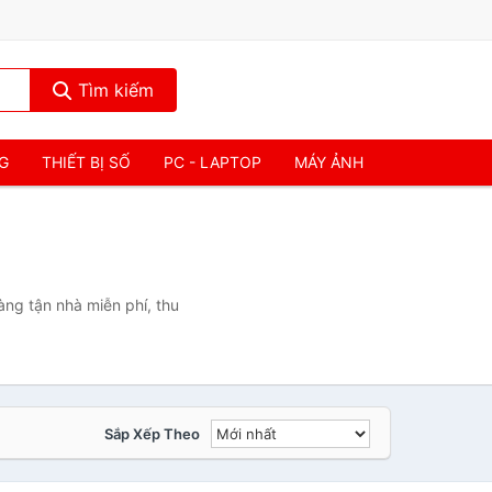
Tìm kiếm
NG
THIẾT BỊ SỐ
PC - LAPTOP
MÁY ẢNH
àng tận nhà miễn phí, thu
Sắp Xếp Theo