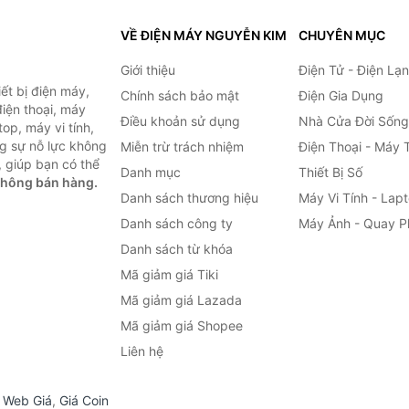
VỀ ĐIỆN MÁY NGUYỄN KIM
CHUYÊN MỤC
Giới thiệu
Điện Tử - Điện Lạ
ết bị điện máy,
Chính sách bảo mật
Điện Gia Dụng
 điện thoại, máy
Điều khoản sử dụng
Nhà Cửa Đời Sống
top, máy vi tính,
g sự nỗ lực không
Miễn trừ trách nhiệm
Điện Thoại - Máy 
 giúp bạn có thể
Danh mục
Thiết Bị Số
không bán hàng.
Danh sách thương hiệu
Máy Vi Tính - Lap
Danh sách công ty
Máy Ảnh - Quay P
Danh sách từ khóa
Mã giảm giá Tiki
Mã giảm giá Lazada
Mã giảm giá Shopee
Liên hệ
,
Web Giá
,
Giá Coin