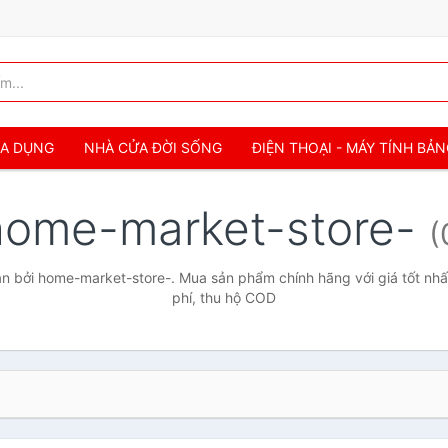
IA DỤNG
NHÀ CỬA ĐỜI SỐNG
ĐIỆN THOẠI - MÁY TÍNH BẢ
home-market-store-
(
 bởi home-market-store-. Mua sản phẩm chính hãng với giá tốt nhấ
phí, thu hộ COD