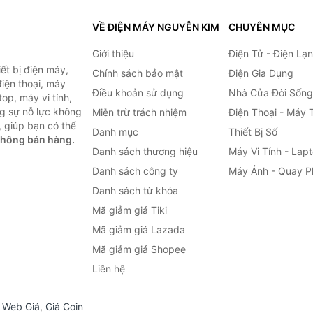
VỀ ĐIỆN MÁY NGUYỄN KIM
CHUYÊN MỤC
Giới thiệu
Điện Tử - Điện Lạ
ết bị điện máy,
Chính sách bảo mật
Điện Gia Dụng
 điện thoại, máy
Điều khoản sử dụng
Nhà Cửa Đời Sống
top, máy vi tính,
g sự nỗ lực không
Miễn trừ trách nhiệm
Điện Thoại - Máy 
 giúp bạn có thể
Danh mục
Thiết Bị Số
không bán hàng.
Danh sách thương hiệu
Máy Vi Tính - Lap
Danh sách công ty
Máy Ảnh - Quay P
Danh sách từ khóa
Mã giảm giá Tiki
Mã giảm giá Lazada
Mã giảm giá Shopee
Liên hệ
,
Web Giá
,
Giá Coin