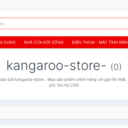
IA DỤNG
NHÀ CỬA ĐỜI SỐNG
ĐIỆN THOẠI - MÁY TÍNH BẢ
kangaroo-store-
(0)
án bởi kangaroo-store-. Mua sản phẩm chính hãng với giá tốt nhất,
phí, thu hộ COD