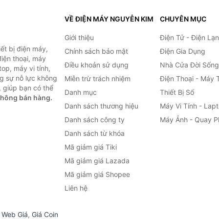
VỀ ĐIỆN MÁY NGUYỄN KIM
CHUYÊN MỤC
Giới thiệu
Điện Tử - Điện Lạ
ết bị điện máy,
Chính sách bảo mật
Điện Gia Dụng
 điện thoại, máy
Điều khoản sử dụng
Nhà Cửa Đời Sống
top, máy vi tính,
g sự nỗ lực không
Miễn trừ trách nhiệm
Điện Thoại - Máy 
 giúp bạn có thể
Danh mục
Thiết Bị Số
không bán hàng.
Danh sách thương hiệu
Máy Vi Tính - Lap
Danh sách công ty
Máy Ảnh - Quay P
Danh sách từ khóa
Mã giảm giá Tiki
Mã giảm giá Lazada
Mã giảm giá Shopee
Liên hệ
,
Web Giá
,
Giá Coin