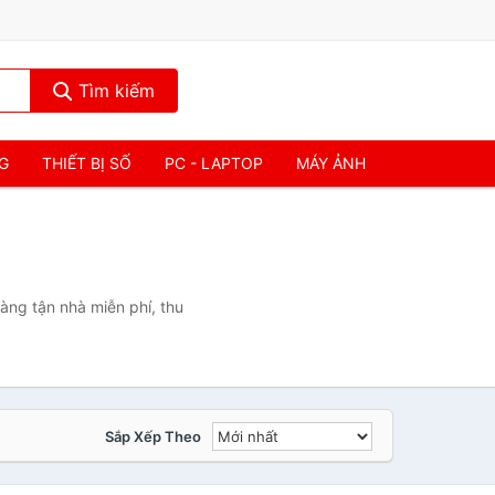
Tìm kiếm
NG
THIẾT BỊ SỐ
PC - LAPTOP
MÁY ẢNH
hàng tận nhà miễn phí, thu
Sắp Xếp Theo