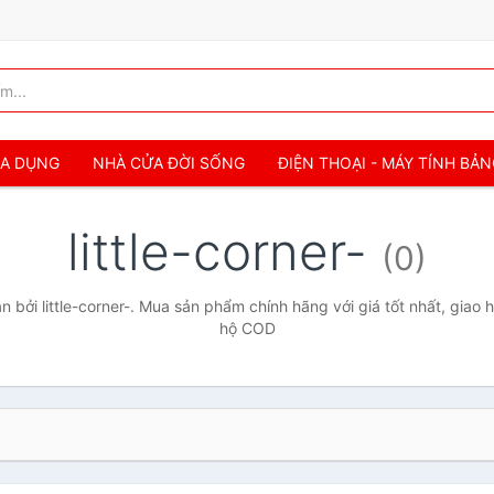
IA DỤNG
NHÀ CỬA ĐỜI SỐNG
ĐIỆN THOẠI - MÁY TÍNH BẢ
little-corner-
(0)
bởi little-corner-. Mua sản phẩm chính hãng với giá tốt nhất, giao 
hộ COD