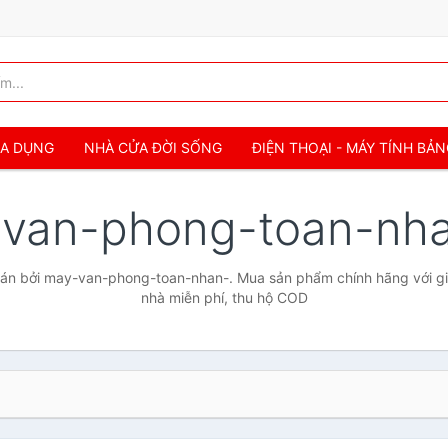
IA DỤNG
NHÀ CỬA ĐỜI SỐNG
ĐIỆN THOẠI - MÁY TÍNH BẢ
van-phong-toan-nh
án bởi may-van-phong-toan-nhan-. Mua sản phẩm chính hãng với giá 
nhà miễn phí, thu hộ COD