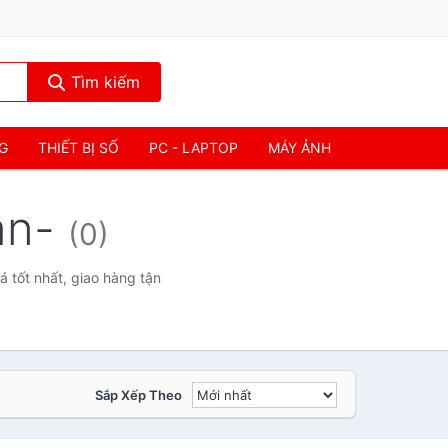
Tìm kiếm
NG
THIẾT BỊ SỐ
PC - LAPTOP
MÁY ẢNH
an-
(0)
tốt nhất, giao hàng tận
Sắp Xếp Theo