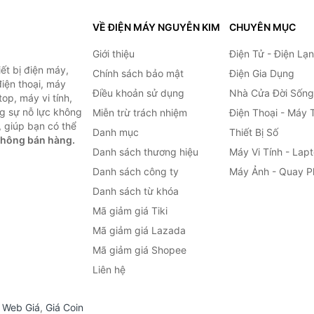
VỀ ĐIỆN MÁY NGUYỄN KIM
CHUYÊN MỤC
Giới thiệu
Điện Tử - Điện Lạ
ết bị điện máy,
Chính sách bảo mật
Điện Gia Dụng
 điện thoại, máy
Điều khoản sử dụng
Nhà Cửa Đời Sống
top, máy vi tính,
g sự nỗ lực không
Miễn trừ trách nhiệm
Điện Thoại - Máy 
 giúp bạn có thể
Danh mục
Thiết Bị Số
không bán hàng.
Danh sách thương hiệu
Máy Vi Tính - Lap
Danh sách công ty
Máy Ảnh - Quay P
Danh sách từ khóa
Mã giảm giá Tiki
Mã giảm giá Lazada
Mã giảm giá Shopee
Liên hệ
,
Web Giá
,
Giá Coin