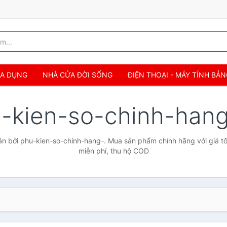
IA DỤNG
NHÀ CỬA ĐỜI SỐNG
ĐIỆN THOẠI - MÁY TÍNH BẢ
-kien-so-chinh-han
n bởi phu-kien-so-chinh-hang-. Mua sản phẩm chính hãng với giá tốt
miễn phí, thu hộ COD