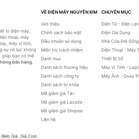
VỀ ĐIỆN MÁY NGUYỄN KIM
CHUYÊN MỤC
Giới thiệu
Điện Tử - Điện Lạ
ết bị điện máy,
Chính sách bảo mật
Điện Gia Dụng
 điện thoại, máy
Điều khoản sử dụng
Nhà Cửa Đời Sống
top, máy vi tính,
g sự nỗ lực không
Miễn trừ trách nhiệm
Điện Thoại - Máy 
 giúp bạn có thể
Danh mục
Thiết Bị Số
không bán hàng.
Danh sách thương hiệu
Máy Vi Tính - Lap
Danh sách công ty
Máy Ảnh - Quay P
Danh sách từ khóa
Mã giảm giá Tiki
Mã giảm giá Lazada
Mã giảm giá Shopee
Liên hệ
,
Web Giá
,
Giá Coin