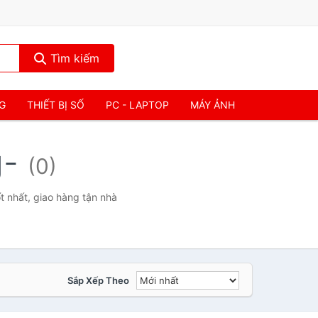
Tìm kiếm
NG
THIẾT BỊ SỐ
PC - LAPTOP
MÁY ẢNH
g-
(0)
 nhất, giao hàng tận nhà
Sắp Xếp Theo