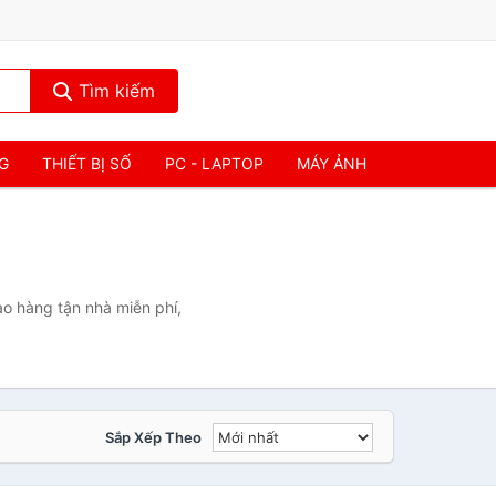
Tìm kiếm
NG
THIẾT BỊ SỐ
PC - LAPTOP
MÁY ẢNH
ao hàng tận nhà miễn phí,
Sắp Xếp Theo