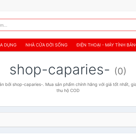
IA DỤNG
NHÀ CỬA ĐỜI SỐNG
ĐIỆN THOẠI - MÁY TÍNH BẢ
shop-caparies-
(0)
 bởi shop-caparies-. Mua sản phẩm chính hãng với giá tốt nhất, gi
thu hộ COD