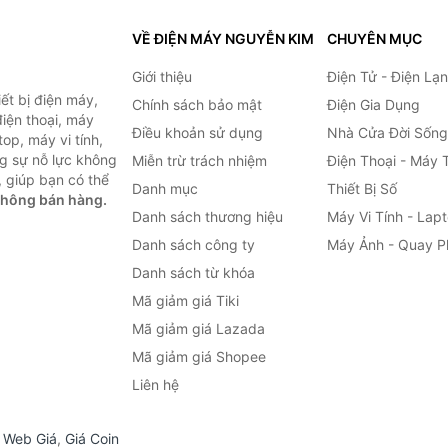
VỀ ĐIỆN MÁY NGUYỄN KIM
CHUYÊN MỤC
Giới thiệu
Điện Tử - Điện Lạ
ết bị điện máy,
Chính sách bảo mật
Điện Gia Dụng
 điện thoại, máy
Điều khoản sử dụng
Nhà Cửa Đời Sống
top, máy vi tính,
g sự nỗ lực không
Miễn trừ trách nhiệm
Điện Thoại - Máy 
 giúp bạn có thể
Danh mục
Thiết Bị Số
không bán hàng.
Danh sách thương hiệu
Máy Vi Tính - Lap
Danh sách công ty
Máy Ảnh - Quay P
Danh sách từ khóa
Mã giảm giá Tiki
Mã giảm giá Lazada
Mã giảm giá Shopee
Liên hệ
,
Web Giá
,
Giá Coin