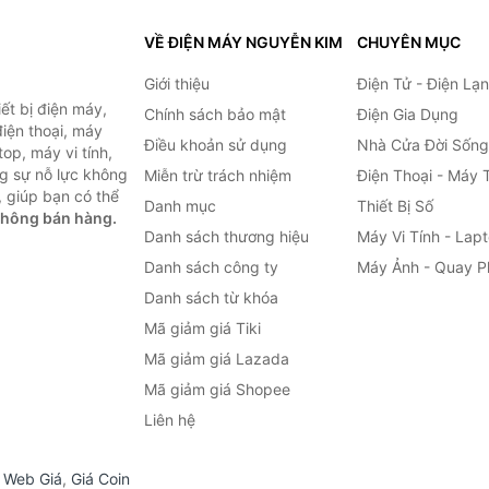
VỀ ĐIỆN MÁY NGUYỄN KIM
CHUYÊN MỤC
Giới thiệu
Điện Tử - Điện Lạ
ết bị điện máy,
Chính sách bảo mật
Điện Gia Dụng
 điện thoại, máy
Điều khoản sử dụng
Nhà Cửa Đời Sống
top, máy vi tính,
g sự nỗ lực không
Miễn trừ trách nhiệm
Điện Thoại - Máy 
 giúp bạn có thể
Danh mục
Thiết Bị Số
không bán hàng.
Danh sách thương hiệu
Máy Vi Tính - Lap
Danh sách công ty
Máy Ảnh - Quay P
Danh sách từ khóa
Mã giảm giá Tiki
Mã giảm giá Lazada
Mã giảm giá Shopee
Liên hệ
,
Web Giá
,
Giá Coin