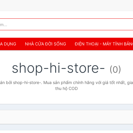
IA DỤNG
NHÀ CỬA ĐỜI SỐNG
ĐIỆN THOẠI - MÁY TÍNH BẢ
shop-hi-store-
(0)
n bởi shop-hi-store-. Mua sản phẩm chính hãng với giá tốt nhất, gia
thu hộ COD