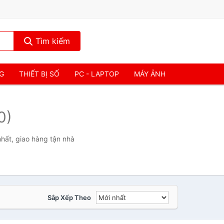
Tìm kiếm
NG
THIẾT BỊ SỐ
PC - LAPTOP
MÁY ẢNH
0)
hất, giao hàng tận nhà
Sắp Xếp Theo