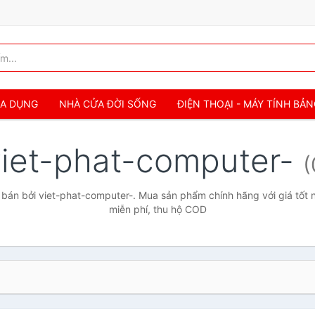
IA DỤNG
NHÀ CỬA ĐỜI SỐNG
ĐIỆN THOẠI - MÁY TÍNH BẢ
viet-phat-computer-
(
bán bởi viet-phat-computer-. Mua sản phẩm chính hãng với giá tốt n
miễn phí, thu hộ COD