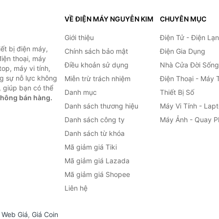
VỀ ĐIỆN MÁY NGUYỄN KIM
CHUYÊN MỤC
Giới thiệu
Điện Tử - Điện Lạ
ết bị điện máy,
Chính sách bảo mật
Điện Gia Dụng
 điện thoại, máy
Điều khoản sử dụng
Nhà Cửa Đời Sống
top, máy vi tính,
g sự nỗ lực không
Miễn trừ trách nhiệm
Điện Thoại - Máy 
 giúp bạn có thể
Danh mục
Thiết Bị Số
không bán hàng.
Danh sách thương hiệu
Máy Vi Tính - Lap
Danh sách công ty
Máy Ảnh - Quay P
Danh sách từ khóa
Mã giảm giá Tiki
Mã giảm giá Lazada
Mã giảm giá Shopee
Liên hệ
,
Web Giá
,
Giá Coin