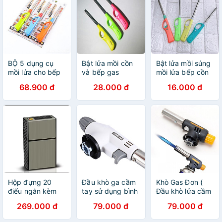
BỘ 5 dụng cụ
Bật lửa mồi cồn
Bật lửa mồi súng
mồi lửa cho bếp
và bếp gas
mồi lửa bếp cồn
gas, bếp cồn nhỏ
bếp ga tiện dụng
68.900 đ
28.000 đ
16.000 đ
gọn, tiện dụng
Hộp đựng 20
Đầu khò ga cầm
Khò Gas Đơn (
điếu ngắn kèm
tay sử dụng bình
Đầu khò lửa cầm
bật lửa điện đi
mini
tay sử dụng bình
269.000 đ
79.000 đ
79.000 đ
mưa thoải mái
gas mini Tiện
làm quà tặng
Dụng )