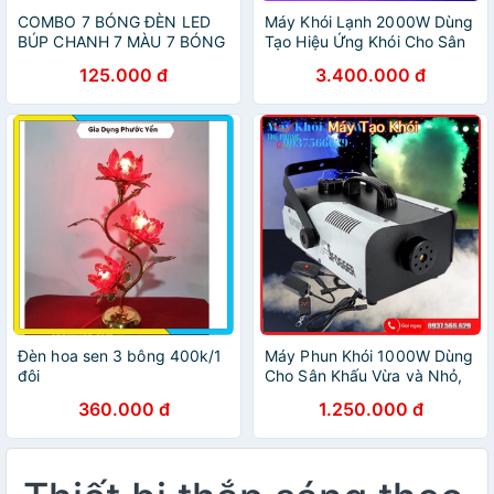
COMBO 7 BÓNG ĐÈN LED
Máy Khói Lạnh 2000W Dùng
BÚP CHANH 7 MÀU 7 BÓNG
Tạo Hiệu Ứng Khói Cho Sân
Khấu - Magic Store SG
125.000 đ
3.400.000 đ
Đèn hoa sen 3 bông 400k/1
Máy Phun Khói 1000W Dùng
đôi
Cho Sân Khấu Vừa và Nhỏ,
Tiện Lợi, Dễ Sử Dụng -
360.000 đ
1.250.000 đ
Magic Store SG