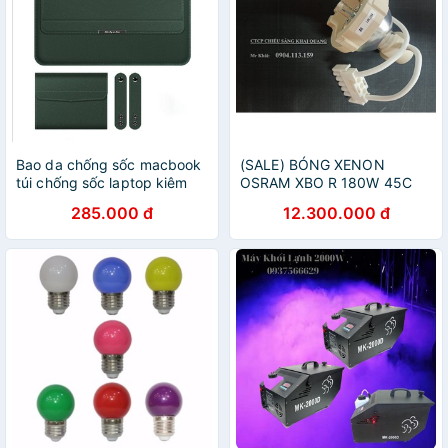
Bao da chống sốc macbook
(SALE) BÓNG XENON
túi chống sốc laptop kiêm
OSRAM XBO R 180W 45C
giá đỡ tản nhiệt kèm ví đựng
CHO MÁY NỘI SOI
285.000 đ
12.300.000 đ
sạc chuột