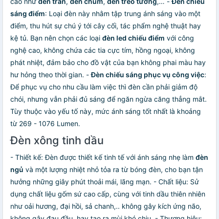
cao như
đèn trần
,
đèn chùm
,
đèn treo tường
,… -
Đèn chiếu
sáng điểm
: Loại đèn này nhằm tập trung ánh sáng vào một
điểm, thu hút sự chú ý tới cây cối, tác phẩm nghệ thuật hay
kệ tủ. Bạn nên chọn các loại
đèn led chiếu điểm
với công
nghệ cao, không chứa các tia cực tím, hồng ngoại, không
phát nhiệt, đảm bảo cho đồ vật của bạn không phai màu hay
hư hỏng theo thời gian. -
Đèn chiếu sáng phục vụ công việc
:
Để phục vụ cho nhu cầu làm việc thì đèn cần phải giảm độ
chói, nhưng vẫn phải đủ sáng để ngăn ngừa căng thẳng mắt.
Tùy thuộc vào yếu tố này, mức ánh sáng tốt nhất là khoảng
từ 269 - 1076 Lumen.
Đèn xông tinh dầu
- Thiết kế: Đèn được thiết kế tinh tế với ánh sáng nhẹ làm
đèn
ngủ
và một lượng nhiệt nhỏ tỏa ra từ bóng đèn, cho bạn tận
hưởng những giây phút thoải mái, lãng mạn. - Chất liệu: Sử
dụng chất liệu gốm sứ cao cấp, cùng với tinh dầu thiên nhiên
như oải hương, đại hồi, sả chanh,.. không gây kích ứng não,
không gây đau đầu, hay tạo ra mùi khó chịu. - Thương hiệu: