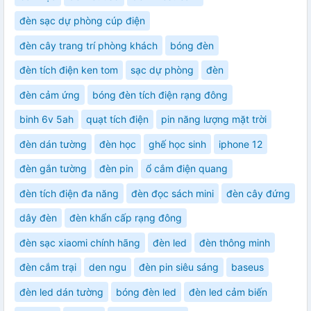
đèn sạc dự phòng cúp điện
đèn cây trang trí phòng khách
bóng đèn
đèn tích điện ken tom
sạc dự phòng
đèn
đèn cảm ứng
bóng đèn tích điện rạng đông
binh 6v 5ah
quạt tích điện
pin năng lượng mặt trời
đèn dán tường
đèn học
ghế học sinh
iphone 12
đèn gắn tường
đèn pin
ổ cắm điện quang
đèn tích điện đa năng
đèn đọc sách mini
đèn cây đứng
dây đèn
đèn khẩn cấp rạng đông
đèn sạc xiaomi chính hãng
đèn led
đèn thông minh
đèn cắm trại
den ngu
đèn pin siêu sáng
baseus
đèn led dán tường
bóng đèn led
đèn led cảm biến