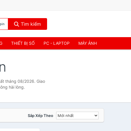
Tìm kiếm
pin
NG
THIẾT BỊ SỐ
PC - LAPTOP
MÁY ẢNH
n
hất tháng 08/2026. Giao
ông hài lòng.
Sắp Xếp Theo