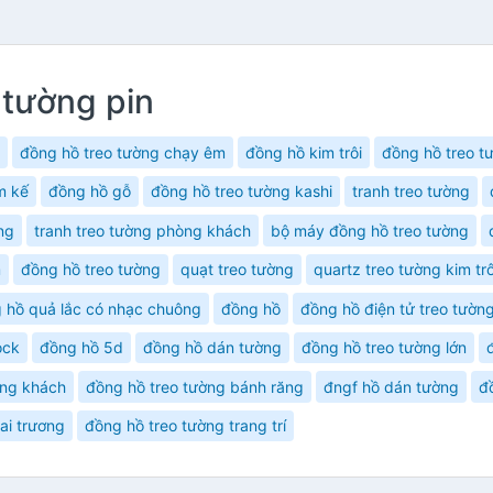
 tường pin
đồng hồ treo tường chạy êm
đồng hồ kim trôi
đồng hồ treo t
m kế
đồng hồ gỗ
đồng hồ treo tường kashi
tranh treo tường
ng
tranh treo tường phòng khách
bộ máy đồng hồ treo tường
m
đồng hồ treo tường
quạt treo tường
quartz treo tường kim trô
 hồ quả lắc có nhạc chuông
đồng hồ
đồng hồ điện tử treo tườn
ock
đồng hồ 5d
đồng hồ dán tường
đồng hồ treo tường lớn
òng khách
đồng hồ treo tường bánh răng
đngf hồ dán tường
đ
ai trương
đồng hồ treo tường trang trí