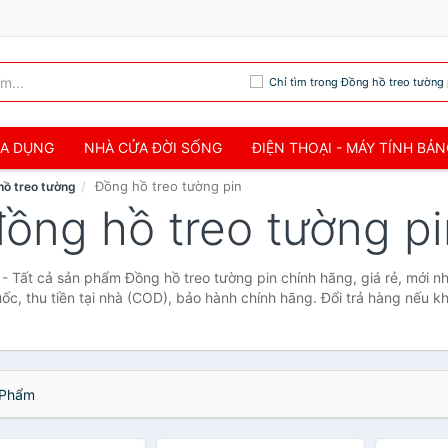
Chỉ tìm trong Đồng hồ treo tường 
IA DỤNG
NHÀ CỬA ĐỜI SỐNG
ĐIỆN THOẠI - MÁY TÍNH BẢ
Đồng hồ treo tường pin
hồ treo tường
đồng hồ treo tường pi
 - Tất cả sản phẩm Đồng hồ treo tường pin chính hãng, giá rẻ, mới n
ốc, thu tiền tại nhà (COD), bảo hành chính hãng. Đổi trả hàng nếu kh
Phẩm