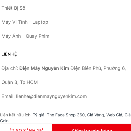
Thiết Bị Số
Máy Vi Tính - Laptop
Máy Ảnh - Quay Phim
LIÊN HỆ
Địa chỉ:
Điện Máy Nguyễn Kim
Điện Biên Phủ, Phường 6,
Quận 3, Tp.HCM
Email: lienhe@dienmaynguyenkim.com
Liên kết hữu ích:
Tỷ giá
,
The Face Shop 360
,
Giá Vàng
,
Web Giá
,
Giá
Coin
SO SÁNH GIÁ
Kiểm tra còn hàng