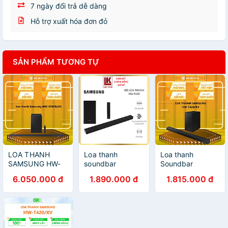
7 ngày đổi trả dễ dàng
Hỗ trợ xuất hóa đơn đỏ
SẢN PHẨM TƯƠNG TỰ
LOA THANH
Loa thanh
Loa thanh
SAMSUNG HW-
soundbar
Soundbar
S700D/XV -
Samsung HW-
Samsung 2.1
6.050.000 đ
1.890.000 đ
1.815.000 đ
Hàng chính hãng
T420, Có cổng
150W HW-
USB, Có kèm
T420/XV- Hàng
remote,Bluetooth
chính hãng
2.0, công
suất:150W -
Hàng chính hãng