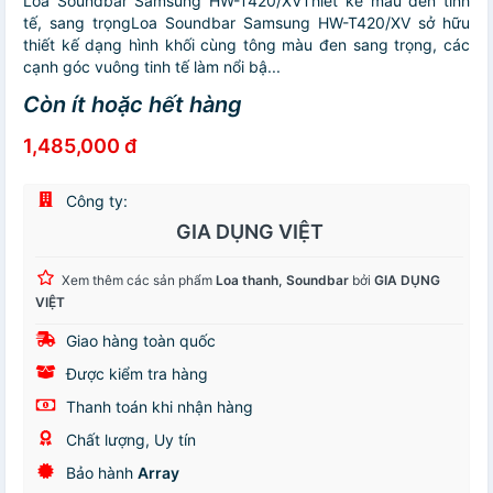
Loa Soundbar Samsung HW-T420/XVThiết kế màu đen tinh
tế, sang trọngLoa Soundbar Samsung HW-T420/XV sở hữu
thiết kế dạng hình khối cùng tông màu đen sang trọng, các
cạnh góc vuông tinh tế làm nổi bậ...
Còn ít hoặc hết hàng
1,485,000 đ
Công ty:
GIA DỤNG VIỆT
Xem thêm các sản phẩm
Loa thanh, Soundbar
bởi
GIA DỤNG
VIỆT
Giao hàng toàn quốc
Được kiểm tra hàng
Thanh toán khi nhận hàng
Chất lượng, Uy tín
Bảo hành
Array