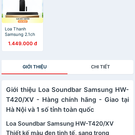
Loa Thanh
Samsung 2.1ch
150W HW-
1.449.000 đ
T420/XV - Hàng
Chính Hãng
GIỚI THIỆU
CHI TIẾT
Giới thiệu Loa Soundbar Samsung HW-
T420/XV - Hàng chính hãng - Giao tại
Hà Nội và 1 số tỉnh toàn quốc
Loa Soundbar Samsung HW-T420/XV
Thiết kế màu đen tinh tế, sang trọng