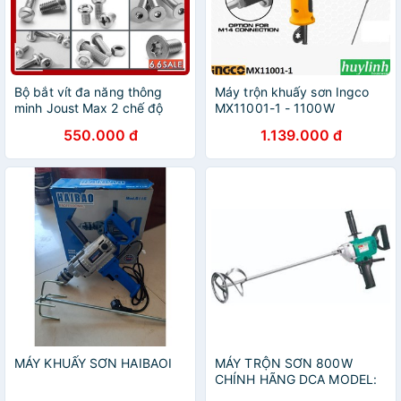
Bộ bắt vít đa năng thông
Máy trộn khuấy sơn Ingco
minh Joust Max 2 chế độ
MX11001-1 - 1100W
GDLYC10 Canino màu đỏ
550.000 đ
1.139.000 đ
[Giá sập sàn]
MÁY KHUẤY SƠN HAIBAOI
MÁY TRỘN SƠN 800W
CHÍNH HÃNG DCA MODEL:
AQU160