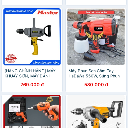
[HÀNG CHÍNH HÃNG] MÁY
Máy Phun Sơn Cầm Tay
KHUẤY SƠN, MÁY ĐÁNH
HaDaWa 550W, Súng Phun
BỘT MASTER CẦM TAY -
Sơn Điện Nhật Khẩu Nhật
769.000 đ
580.000 đ
MST 16-01 1200W
Bản, Bảo Hành 12 Tháng