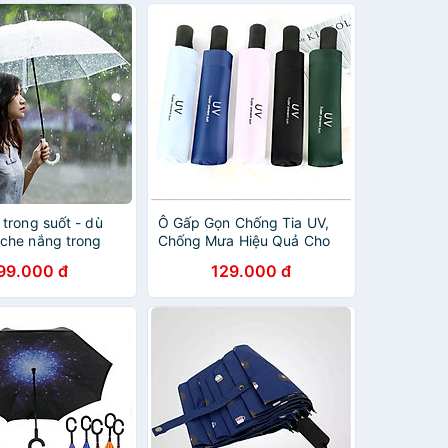
trong suốt - dù
Ô Gấp Gọn Chống Tia UV,
che nắng trong
Chống Mưa Hiệu Quả Cho
n- đẹp
Nam Nữ – Giao Màu Ngẫu
99.000 đ
129.000 đ
Nhiên