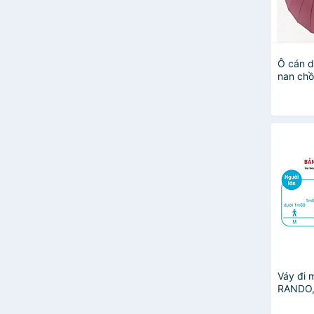
Ô cán d
nan chồ
đỏ đô
Váy đi 
RANDO, 
chống t
hông