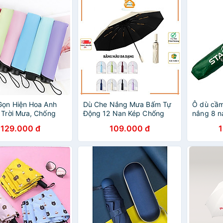
Gọn Hiện Hoa Anh
Dù Che Nắng Mưa Bấm Tự
Ô dù cầm
 Trời Mưa, Chống
Động 12 Nan Kép Chống
nắng 8 n
hống Mưa Hiệu Quả
Thấm Nước Chống Tia UV
nhỏ gọn 
129.000 đ
109.000 đ
Màu Ngẫu Nhiên
Nhỏ Gọn Tiện Lợi
thương h