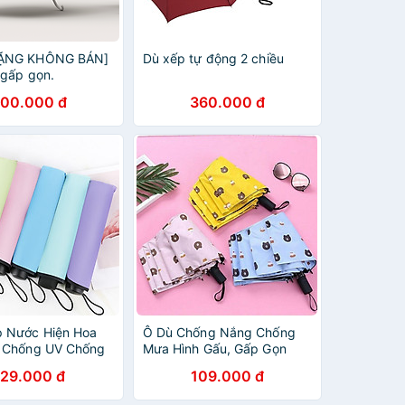
ẶNG KHÔNG BÁN]
Dù xếp tự động 2 chiều
 gấp gọn.
00.000 đ
360.000 đ
 Nước Hiện Hoa
Ô Dù Chống Nắng Chống
, Chống UV Chống
Mưa Hình Gấu, Gấp Gọn
 Gọn Tiện Mang
Tiện Cất Trong Túi Xách,
129.000 đ
109.000 đ
iao Màu Ngẫu
Balo – Giao Màu Ngẫu
Nhiên