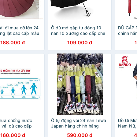
ài đi mưa cỡ lớn 24
Ô dù mở gập tự động 10
DÙ GẤP 
ng lật cao cấp màu
nan 10 xương cao cấp che
chính hã
mưa che nắng loại 2 người
188.000 đ
109.000 đ
đường kính che 104cm
mưa chống nước
Ô tự động với 24 nan Tewa
Đồ Đi Mư
vải dù cao cấp
Japan hàng chính hãng
Nam Nữ,
hấm bền bỉ, che kín
Hãng, Vả
160.000 đ
590.000 đ
4
Nhanh Kh