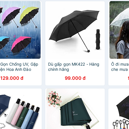
 Gọn Chống UV, Gặp
Dù gấp gọn MK422 - Hàng
Ô đi mưa 
iện Hoa Anh Đào
chính hãng
che mưa 
o – Giao Màu Ngẫu
suốt, bề
129.000 đ
99.000 đ