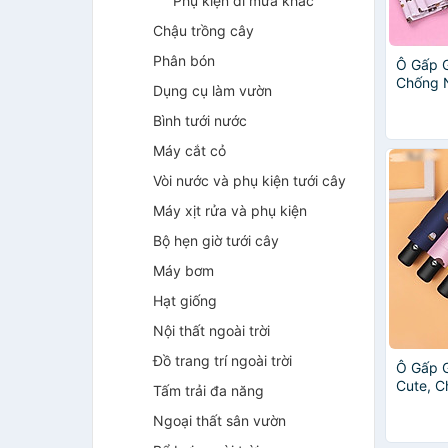
Phụ kiện đi mưa khác
Chậu trồng cây
Phân bón
Ô Gấp G
Chống 
Dụng cụ làm vườn
Cho Học
Giao M
Bình tưới nước
Máy cắt cỏ
Vòi nước và phụ kiện tưới cây
Máy xịt rửa và phụ kiện
Bộ hẹn giờ tưới cây
Máy bơm
Hạt giống
Nội thất ngoài trời
Đồ trang trí ngoài trời
Ô Gấp G
Cute, 
Tấm trải đa năng
Mưa Phù
Ngoại thất sân vườn
Làm – 
Nhiên