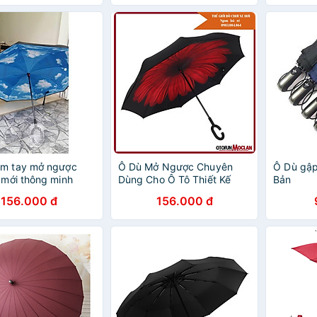
ầm tay mở ngược
Ô Dù Mở Ngược Chuyên
Ô Dù gập
ế mới thông minh
Dùng Cho Ô Tô Thiết Kế
Bản
Thông Minh
156.000 đ
156.000 đ