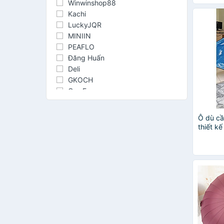
Winwinshop88
Kachi
LuckyJQR
MINIIN
PEAFLO
Đăng Huấn
Deli
GKOCH
Gro-Fa
IVV
LYNUSAN
Ô dù c
PaKaSa
thiết k
STANHOME
TEEMENT
TEWA
Yuwell