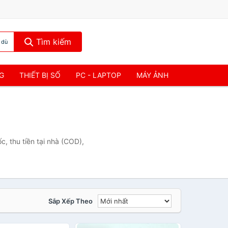
Tìm kiếm
 dù
NG
THIẾT BỊ SỐ
PC - LAPTOP
MÁY ẢNH
, thu tiền tại nhà (COD),
Sắp Xếp Theo