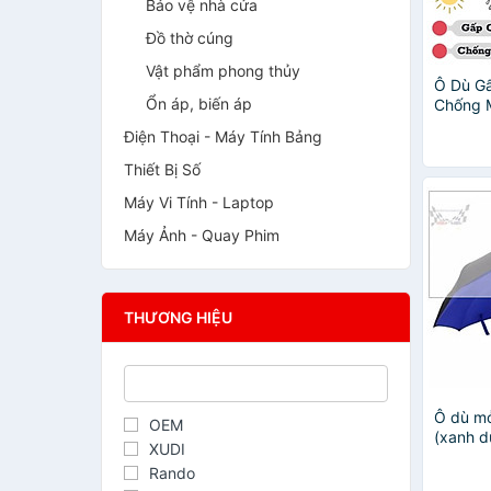
Bảo vệ nhà cửa
Đồ thờ cúng
Vật phẩm phong thủy
Ô Dù G
Ổn áp, biến áp
Chống 
Làm Đi
Điện Thoại - Máy Tính Bảng
Giao M
Thiết Bị Số
Máy Vi Tính - Laptop
Máy Ảnh - Quay Phim
THƯƠNG HIỆU
Ô dù m
OEM
(xanh 
XUDI
Rando