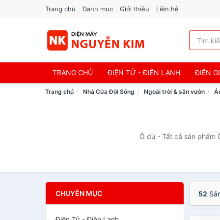
Trang chủ
Danh mục
Giới thiệu
Liên hệ
TRANG CHỦ
ĐIỆN TỬ - ĐIỆN LẠNH
ĐIỆN G
Trang chủ
Nhà Cửa Đời Sống
Ngoài trời & sân vườn
Á
Ô dù - Tất cả sản phẩm Ô
CHUYÊN MỤC
52
Sản
Điện Tử - Điện Lạnh