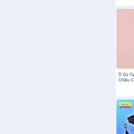
Ô Dù T
Chiều 
Gọn Sa