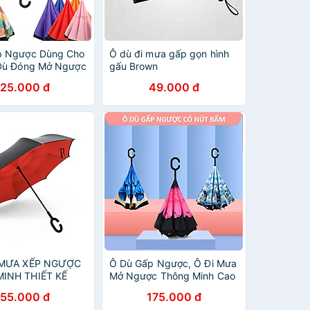
p Ngược Dùng Cho
Ô dù đi mưa gấp gọn hình
 Dù Đóng Mở Ngược
gấu Brown
nh, Ô Dù Xếp
125.000 đ
49.000 đ
 MƯA XẾP NGƯỢC
Ô Dù Gấp Ngược, Ô Đi Mưa
INH THIẾT KẾ
Mở Ngược Thông Minh Cao
ỚI 2021 -
Cấp
155.000 đ
175.000 đ