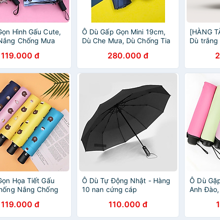
ọn Hình Gấu Cute,
Ô Dù Gấp Gọn Mini 19cm,
[HÀNG T
Nắng Chống Mưa
Dù Che Mưa, Dù Chống Tia
Dù trắng
 Sinh, Sinh Viên –
Uv Mini Siêu Gọn 8 Xương,
119.000 đ
280.000 đ
2
àu Ngẫu Nhiên
Có Hộp Đựng Chống Sốc -
Hàng Chính Hãng - Giao
Màu Ngẫu Nhiên Ô DÙ
ọn Họa Tiết Gấu
Ô Dù Tự Động Nhật - Hàng
Ô Dù Gặp
Chống Nắng Chống
10 nan cứng cáp
Anh Đào
 Hợp Đi Học Đi
Mưa Gấp
119.000 đ
110.000 đ
Giao Màu Ngẫu
Theo – G
Nhiên