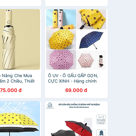
ớc
e Nắng Che Mưa
Ô UV - Ô GẤU GẤP GỌN,
ấm 2 Chiều, Thiết
CỰC XINH - Hàng chính
Trọng Và Bền Bỉ
hãng
175.000 đ
69.000 đ
ất Lượng