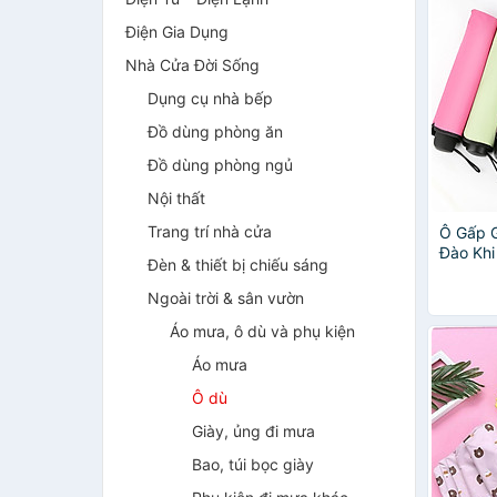
Điện Gia Dụng
Nhà Cửa Đời Sống
Dụng cụ nhà bếp
Đồ dùng phòng ăn
Đồ dùng phòng ngủ
Nội thất
Trang trí nhà cửa
Ô Gấp 
Đào Khi
Đèn & thiết bị chiếu sáng
Nắng C
– Giao 
Ngoài trời & sân vườn
Áo mưa, ô dù và phụ kiện
Áo mưa
Ô dù
Giày, ủng đi mưa
Bao, túi bọc giày