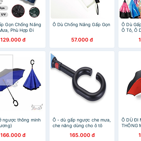
ấp Gọn Chống Nắng
Ô Dù Chống Nắng Gấp Gọn
Ô Dù Gấ
Mưa, Phù Hợp Đi
Ô Tô, Ô
 Học Hằng Ngày –
Thông Mi
129.000 đ
57.000 đ
àu Ngẫu Nhiên
Ngược
ở ngược thông minh
Ô - dù gấp ngược che mưa,
Ô DÙ ĐI
dương)
che năng dùng cho ô tô
THÔNG M
DC-MN01
THẾ HỆ M
166.000 đ
165.000 đ
AsiaMart