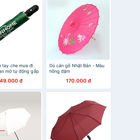
 tay che mưa đi
Dù cán gỗ Nhật Bản - Màu
an mở tự động gấp
hồng đậm
cầm tay in logo
149.000 đ
170.000 đ
iệu Stanhome