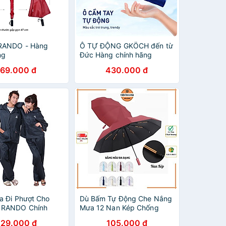
RANDO - Hàng
Ô TỰ ĐỘNG GKÖCH đến từ
ng
Đức Hàng chính hãng
169.000 đ
430.000 đ
a Đi Phượt Cho
Dù Bấm Tự Động Che Nắng
 RANDO Chính
Mưa 12 Nan Kép Chống
i Dù Cao Cấp,
Thấm Nước Chống Tia UV
29.000 đ
105.000 đ
ô, Bền Bỉ, Không
Nhỏ Gọn Tiện Lợi