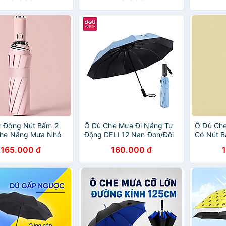
Thấm Nư
ự Động Nút Bấm 2
Ô Dù Che Mưa Đi Nắng Tự
Ô Dù Ch
Che Nắng Mưa Nhỏ
Động DELI 12 Nan Đơn/Đôi
Có Nút B
ng Trọng
ĐK 106 cm Chống UV Nút
Kế Sang 
165.000 đ
160.000 đ
Đóng/Mở Thông Minh Nhiều
Hàng Ch
Màu